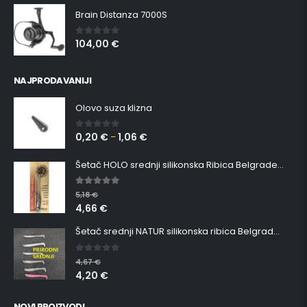
Brain Distanza 7000S
104,00
€
0
out of 5
NAJPRODAVANIJI
Olovo suza klizna
0,20
€
1,06
€
0
out of 5
–
Šetač HOLO srednji silikonska Ribica Belgrade Walker
5.00
out of 5
5,18
€
4,66
€
Šetač srednji NATUR silikonska ribica Belgrade Walker
0
out of 5
4,67
€
4,20
€
NOVI PROIZVODI