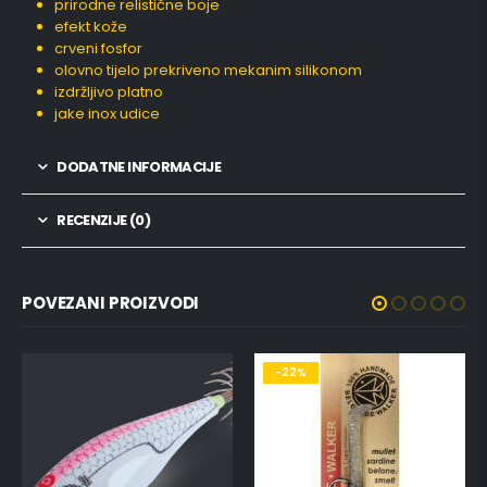
prirodne relistične boje
efekt kože
crveni fosfor
olovno tijelo prekriveno mekanim silikonom
izdržljivo platno
jake inox udice
DODATNE INFORMACIJE
RECENZIJE (0)
POVEZANI PROIZVODI
-22%