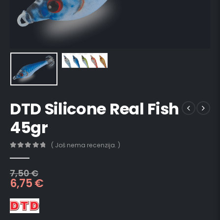
DTD Silicone Real Fish
45gr
( Još nema recenzija. )
0
out of 5
7,50
€
6,75
€