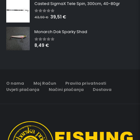
Casted SigmaX Tele Spin, 300cm, 40-80gr
39,51
€
5.00
out of 5
43,90
€
Monarch Dok Sparky Shad
8,49
€
5.00
out of 5
O nama
Moj Račun
Pravila privatnosti
Uvjeti plaćanja
Načini plaćanja
Dostava