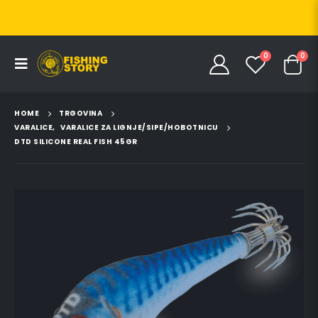
0
0
HOME
TRGOVINA
VARALICE
,
VARALICE ZA LIGNJE/SIPE/HOBOTNICU
DTD SILICONE REAL FISH 45GR