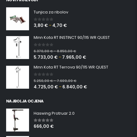
Tunjica za ribolov
3,80
€
4,70
€
0
out of 5
–
Minn Kota RT INSTINCT 90/115 WR QUEST
0
out of 5
6.370,00
€
8.850,00
€
–
5.733,00
€
7.965,00
€
–
Minn Kota RT Terrova 90/115 WR QUEST
0
out of 5
5.250,00
€
7.600,00
€
–
4.725,00
€
6.840,00
€
–
NAJBOLJA OCJENA
Haswing Protruar 2.0
666,00
€
5.00
out of 5