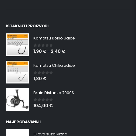
ISTAKNUTI PROIZVODI
Kamatsu Koiso udice
1,90
€
2,40
€
0
out of 5
–
Kamatsu Chika udice
1,80
€
0
out of 5
Brain Distanza 7000S
104,00
€
0
out of 5
NAJPRODAVANIJI
Olovo suza klizna