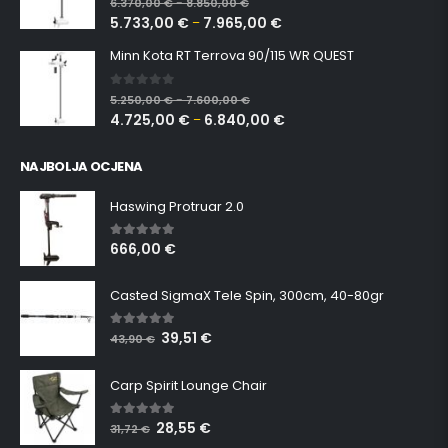
6.370,00
€
8.850,00
€
–
5.733,00
€
7.965,00
€
–
Minn Kota RT Terrova 90/115 WR QUEST
0
out of 5
5.250,00
€
7.600,00
€
–
4.725,00
€
6.840,00
€
–
NAJBOLJA OCJENA
Haswing Protruar 2.0
666,00
€
5.00
out of 5
Casted SigmaX Tele Spin, 300cm, 40-80gr
39,51
€
5.00
out of 5
43,90
€
Carp Spirit Lounge Chair
28,55
€
5.00
out of 5
31,72
€