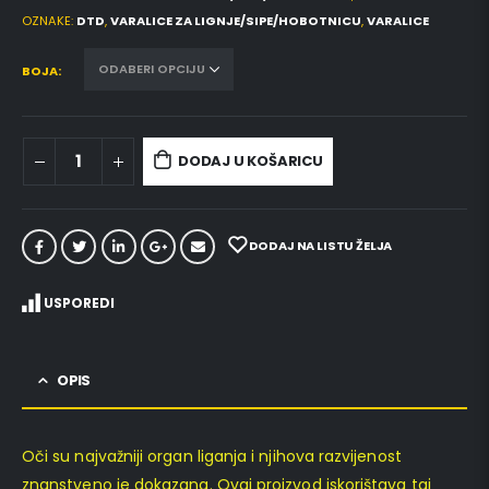
OZNAKE:
DTD
,
VARALICE ZA LIGNJE/SIPE/HOBOTNICU
,
VARALICE
BOJA
DODAJ U KOŠARICU
DODAJ NA LISTU ŽELJA
USPOREDI
OPIS
Oči su najvažniji organ liganja i njihova razvijenost
znanstveno je dokazana. Ovaj proizvod iskorištava taj