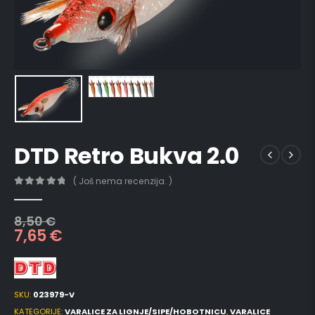
DTD Retro Bukva 2.0
( Još nema recenzija. )
0
out of 5
8,50
€
7,65
€
SKU:
023979-V
KATEGORIJE:
VARALICE ZA LIGNJE/SIPE/HOBOTNICU
,
VARALICE