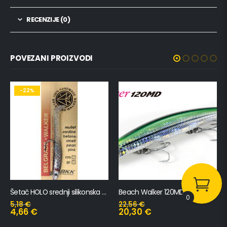
RECENZIJE (0)
POVEZANI PROIZVODI
Beach Walker 120MD
Spearhead Ryuki 110S SW
0
22,56
€
18,95
€
20,30
€
17,06
€