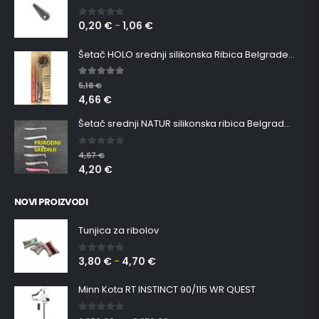
0,20
€
1,06
€
0
out of 5
–
Šetač HOLO srednji silikonska Ribica Belgrade Walker
5.00
out of 5
5,18
€
4,66
€
Šetač srednji NATUR silikonska ribica Belgrade Walker
0
out of 5
4,67
€
4,20
€
NOVI PROIZVODI
Tunjica za ribolov
3,80
€
4,70
€
0
out of 5
–
Minn Kota RT INSTINCT 90/115 WR QUEST
0
out of 5