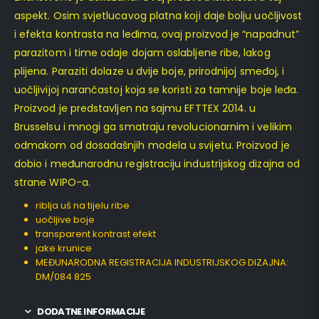
aspekt. Osim svjetlucavog platna koji daje bolju uočljivost
i efekta kontrasta na leđima, ovaj proizvod je “napadnut”
parazitom i time odaje dojam oslabljene ribe, lakog
plijena. Paraziti dolaze u dvije boje, prirodnijoj smeđoj, i
uočljivijoj narančastoj koja se koristi za tamnije boje leđa.
Proizvod je predstavljen na sajmu EFTTEX 2014. u
Brusselsu i mnogi ga smatraju revolucionarnim i velikim
odmakom od dosadašnjih modela u svijetu. Proizvod je
dobio i međunarodnu registraciju industrijskog dizajna od
strane WIPO-a.
riblja uš na tijelu ribe
uočljive boje
transparent kontrast efekt
jake krunice
MEĐUNARODNA REGISTRACIJA INDUSTRIJSKOG DIZAJNA:
DM/084 825
DODATNE INFORMACIJE