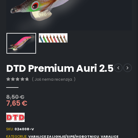
DTD Premium Auri 2.5
( Još nema recenzija. )
0
out of 5
8,50
€
7,65
€
SKU:
024008-V
KATEGORIJE:
VARALICE ZA LIGNJE/SIPE/HOBOTNICU
,
VARALICE