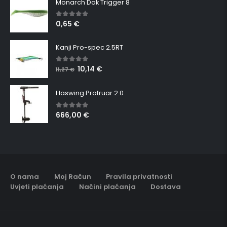
Monarch Dok Trigger 8
0,65
€
5.00
out of 5
Kanji Pro-spec 2.5RT
10,14
€
5.00
out of 5
11,27
€
Haswing Protruar 2.0
666,00
€
5.00
out of 5
O nama
Moj Račun
Pravila privatnosti
Uvjeti plaćanja
Načini plaćanja
Dostava