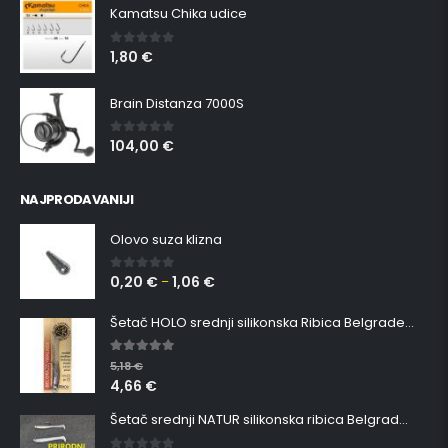
Kamatsu Chika udice
1,80
€
0
out of 5
Brain Distanza 7000S
104,00
€
0
out of 5
NAJPRODAVANIJI
Olovo suza klizna
0,20
€
1,06
€
0
out of 5
–
Šetač HOLO srednji silikonska Ribica Belgrade Walker
5.00
out of 5
5,18
€
4,66
€
Šetač srednji NATUR silikonska ribica Belgrade Walker