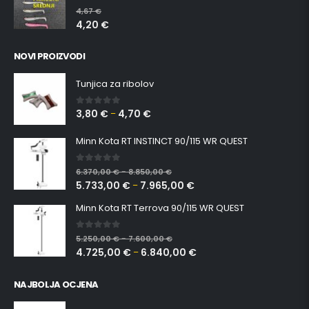
0
out of 5
4,67
€
4,20
€
NOVI PROIZVODI
Tunjica za ribolov
3,80
€
4,70
€
0
out of 5
–
Minn Kota RT INSTINCT 90/115 WR QUEST
0
out of 5
6.370,00
€
8.850,00
€
–
5.733,00
€
7.965,00
€
–
Minn Kota RT Terrova 90/115 WR QUEST
0
out of 5
5.250,00
€
7.600,00
€
–
4.725,00
€
6.840,00
€
–
NAJBOLJA OCJENA