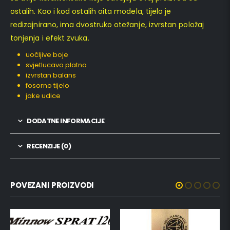
ostalih. Kao i kod ostalih oita modela, tijelo je
redizajnirano, ima dvostruko otežanje, izvrstan položaj
tonjenja i efekt zvuka.
uočljive boje
svjetlucavo platno
izvrstan balans
fosorno tijelo
jake udice
DODATNE INFORMACIJE
RECENZIJE (0)
POVEZANI PROIZVODI