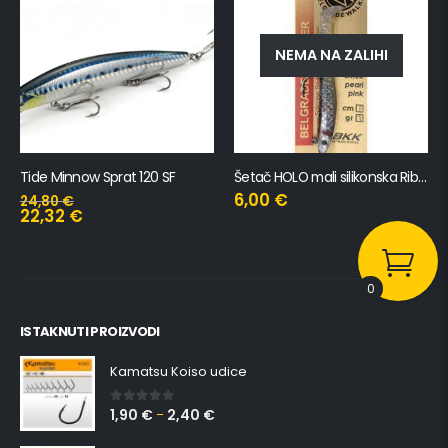
NEMA NA ZALIHI
Tide Minnow Sprat 120 SF
Šetač HOLO mali silikonska Ribica Belgrade Walker
6,00
€
24,80
€
22,32
€
0
ISTAKNUTI PROIZVODI
Kamatsu Koiso udice
1,90
€
2,40
€
0
out of 5
–