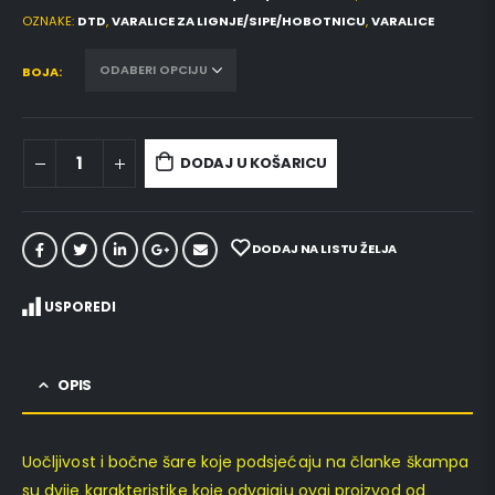
OZNAKE:
DTD
,
VARALICE ZA LIGNJE/SIPE/HOBOTNICU
,
VARALICE
BOJA
DODAJ U KOŠARICU
DODAJ NA LISTU ŽELJA
USPOREDI
OPIS
Uočljivost i bočne šare koje podsjećaju na članke škampa
su dvije karakteristike koje odvajaju ovaj proizvod od