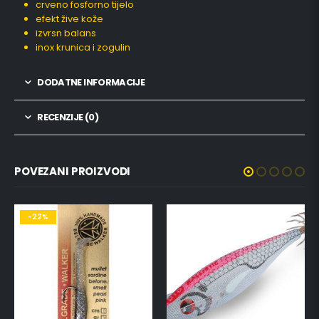
crveno fosforno tijelo
efekt žive kože
izvrsn balans
inox krunica i zogulin
DODATNE INFORMACIJE
RECENZIJE (0)
POVEZANI PROIZVODI
-22%