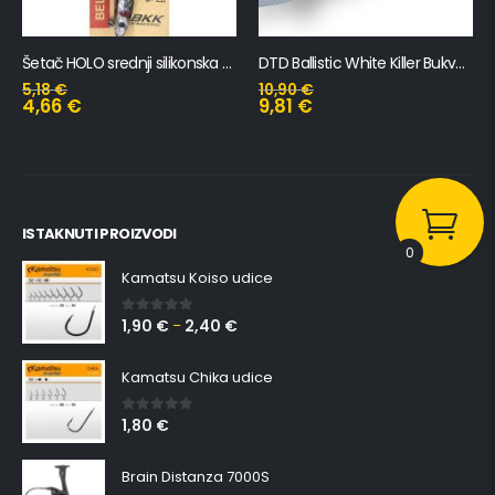
Šetač HOLO srednji silikonska Ribica Belgrade Walker
DTD Ballistic White Killer Bukva 3.0B
5,18
€
10,90
€
4,66
€
9,81
€
ISTAKNUTI PROIZVODI
0
Kamatsu Koiso udice
1,90
€
2,40
€
0
out of 5
–
Kamatsu Chika udice
1,80
€
0
out of 5
Brain Distanza 7000S