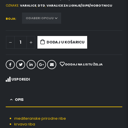
OZNAKE:
VARALICE
,
DTD
,
VARALICE ZA LIGNJE/SIPE/HOBOTNICU
BOJA
DODAJ U KOŠARICU
DODAJ NA LISTU ŽELJA
USPOREDI
OPIS
mediteranske prirodne ribe
krvava riba