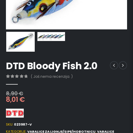
DTD Bloody Fish 2.0
( Još nema recenzija. )
0
out of 5
8,90
€
8,01
€
SKU:
023987-V
KATEGORIJE:
VARALICE ZA LIGNJE/SIPE/HOBOTNICU
,
VARALICE