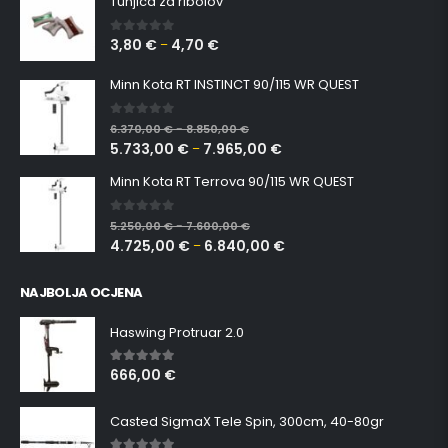
Tunjica za ribolov
3,80
€
4,70
€
0
out of 5
–
Minn Kota RT INSTINCT 90/115 WR QUEST
0
out of 5
6.370,00
€
8.850,00
€
–
5.733,00
€
7.965,00
€
–
Minn Kota RT Terrova 90/115 WR QUEST
0
out of 5
5.250,00
€
7.600,00
€
–
4.725,00
€
6.840,00
€
–
NAJBOLJA OCJENA
Haswing Protruar 2.0
666,00
€
5.00
out of 5
Casted SigmaX Tele Spin, 300cm, 40-80gr