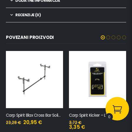
DODATNE INFORMACIJE
RECENZIJE (0)
POVEZANI PROIZVODI
Carp Spirit Kicker – Line Aligner
Carp Spirit Inox300 – 2 In 1 – Deck Stand & Anti Twist Collar
0
37,99
€
3,72
€
42,21
€
3,35
€