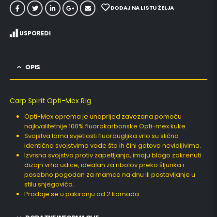
DODAJ NA LISTU ŽELJA
USPOREDI
OPIS
Carp Spirit Opti-Mex Rig
Opti-Mex oprema je unaprijed zavezana pomoću
najkvalitetnije 100% fluorokarbonske Opti-mex kuke.
Svojstva loma svjetlosti fluorougljika vrlo su slična
identična svojstvima vode što ih čini gotovo nevidljivima.
Izvrsna svojstva protiv zapetljanja, imaju blago zakrenuti
dizajn vrha udice, idealan za ribolov preko šljunka i
posebno pogodan za mamce na dnu ili postavljanje u
stilu snjegovića.
Prodaje se u pakiranju od 2 komada