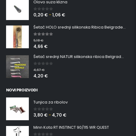
Olovo suza klizna
0,20
€
1,06
€
0
out of 5
–
Šetač HOLO srednji silikonska Ribica Belgrade Walker
5.00
out of 5
5,18
€
4,66
€
Šetač srednji NATUR silikonska ribica Belgrade Walker
0
out of 5
4,67
€
4,20
€
NOVI PROIZVODI
Tunjica za ribolov
3,80
€
4,70
€
0
out of 5
–
Minn Kota RT INSTINCT 90/115 WR QUEST