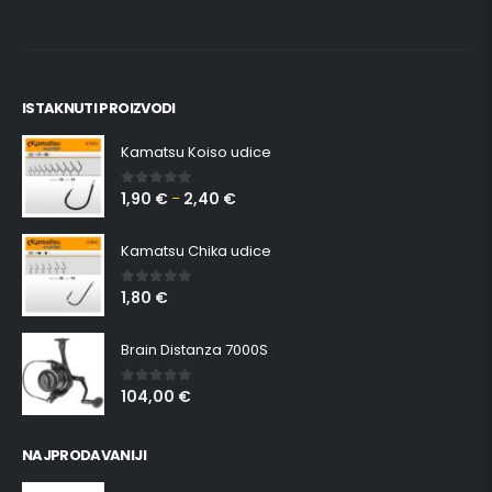
ISTAKNUTI PROIZVODI
Kamatsu Koiso udice
1,90
€
2,40
€
0
out of 5
–
Kamatsu Chika udice
1,80
€
0
out of 5
Brain Distanza 7000S
104,00
€
0
out of 5
NAJPRODAVANIJI