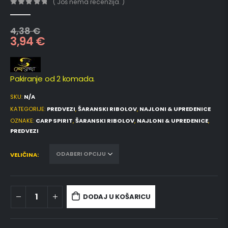
( Još nema recenzija. )
0
out of 5
4,38
€
3,94
€
Pakiranje od 2 komada.
SKU:
N/A
KATEGORIJE:
PREDVEZI
,
ŠARANSKI RIBOLOV
,
NAJLONI & UPREDENICE
OZNAKE:
CARP SPIRIT
,
ŠARANSKI RIBOLOV
,
NAJLONI & UPREDENICE
,
PREDVEZI
VELIČINA
DODAJ U KOŠARICU