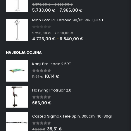
0
out of 5
6.370,00
€
8.850,00
€
–
5.733,00
€
7.965,00
€
–
Minn Kota RT Terrova 90/115 WR QUEST
0
out of 5
5.250,00
€
7.600,00
€
–
4.725,00
€
6.840,00
€
–
NAJBOLJA OCJENA
Kanji Pro-spec 2.5RT
10,14
€
5.00
out of 5
11,27
€
Haswing Protruar 2.0
666,00
€
5.00
out of 5
Casted SigmaX Tele Spin, 300cm, 40-80gr
39,51
€
5.00
out of 5
43,90
€