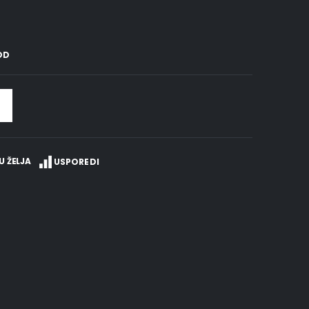
OD
U ŽELJA
USPOREDI