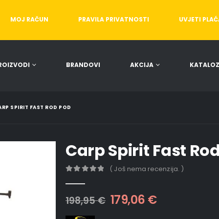
MOJ RAČUN
PRAVILA PRIVATNOSTI
UVJETI PLA
ROIZVODI
BRANDOVI
AKCIJA
KATALOZ
ARP SPIRIT FAST ROD POD
Carp Spirit Fast Ro
( Još nema recenzija. )
0
out of 5
179,06
€
198,95
€