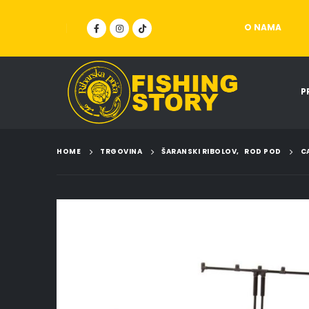
O NAMA
P
HOME
TRGOVINA
ŠARANSKI RIBOLOV
,
ROD POD
C