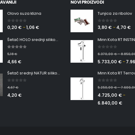
Olovo suza klizna
Tunjica za ribolov
0
out of 5
0
out of 5
0,20
€
1,06
€
3,80
€
4,70
€
–
–
Šetač HOLO srednji silikonska Ribica Belgrade Walker
5.00
out of 5
0
out of 5
5,18
€
6.370,00
€
8.850,
–
4,66
€
5.733,00
€
7.9
–
Šetač srednji NATUR silikonska ribica Belgrade Walker
0
out of 5
0
out of 5
4,67
€
5.250,00
€
7.600,
–
4,20
€
4.725,00
€
–
6.840,00
€