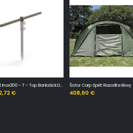
 Spirit Razorlite Bivvy
Šator Carp Spirit Magnum 100 Bi
0
€
408,40
€
AVANIJI
NOVI PROIZVODI