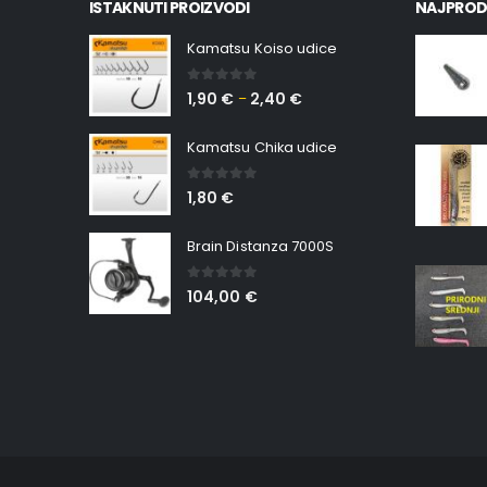
Kamatsu Koiso udice
0
out of 5
1,90
€
2,40
€
–
Kamatsu Chika udice
0
out of 5
1,80
€
Brain Distanza 7000S
0
out of 5
104,00
€