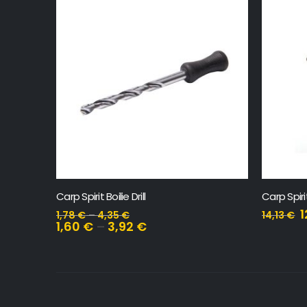
Carp Spirit Inox300 – T – Top Bankstick Driver
Šator Carp
12,72
€
408,6
14,13
€
ISTAKNUTI PROIZVODI
NAJPROD