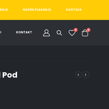
ĆANJA
NAČINI PLAĆANJA
DOSTAVA
0
0
I
KONTAKT
d Pod