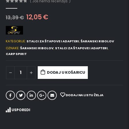
( Još nema recenzija. )
0
out of 5
12,05
€
13,39
€
KATEGORIJE:
STALCI ZA ŠTAPOVE I ADAPTERI
,
ŠARANSKI RIBOLOV
OZNAKE:
ŠARANSKI RIBOLOV
,
STALCI ZA ŠTAPOVE I ADAPTERI
,
CARP SPIRIT
DODAJ U KOŠARICU
DODAJ NA LISTU ŽELJA
USPOREDI