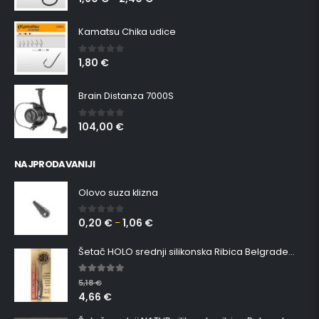
Kamatsu Chika udice
1,80
€
0
out of 5
Brain Distanza 7000S
104,00
€
0
out of 5
NAJPRODAVANIJI
Olovo suza klizna
0,20
€
1,06
€
0
out of 5
–
Šetač HOLO srednji silikonska Ribica Belgrade Walker
5.00
out of 5
5,18
€
4,66
€