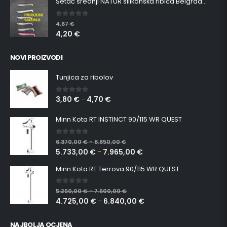
Šetač srednji NATUR silikonska ribica Belgrade Walker
0
out of 5
4,67
€
4,20
€
NOVI PROIZVODI
Tunjica za ribolov
3,80
€
4,70
€
0
out of 5
–
Minn Kota RT INSTINCT 90/115 WR QUEST
0
out of 5
6.370,00
€
8.850,00
€
–
5.733,00
€
7.965,00
€
–
Minn Kota RT Terrova 90/115 WR QUEST
0
out of 5
5.250,00
€
7.600,00
€
–
4.725,00
€
6.840,00
€
–
NAJBOLJA OCJENA