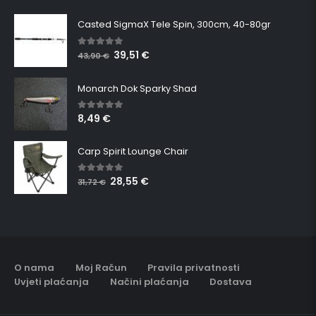
Casted SigmaX Tele Spin, 300cm, 40-80gr
39,51
€
5.00
out of 5
43,90
€
Monarch Dok Sparky Shad
8,49
€
5.00
out of 5
Carp Spirit Lounge Chair
28,55
€
5.00
out of 5
31,72
€
O nama
Moj Račun
Pravila privatnosti
Uvjeti plaćanja
Načini plaćanja
Dostava