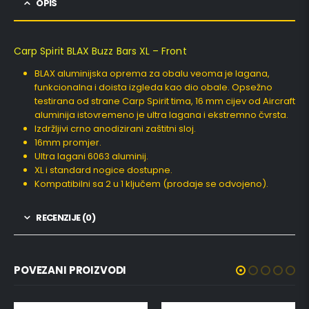
OPIS
Carp Spirit BLAX Buzz Bars XL – Front
BLAX aluminijska oprema za obalu veoma je lagana,
funkcionalna i doista izgleda kao dio obale. Opsežno
testirana od strane Carp Spirit tima, 16 mm cijev od Aircraft
aluminija istovremeno je ultra lagana i ekstremno čvrsta.
Izdržljivi crno anodizirani zaštitni sloj.
16mm promjer.
Ultra lagani 6063 aluminij.
XL i standard nogice dostupne.
Kompatibilni sa 2 u 1 ključem (prodaje se odvojeno).
RECENZIJE (0)
POVEZANI PROIZVODI