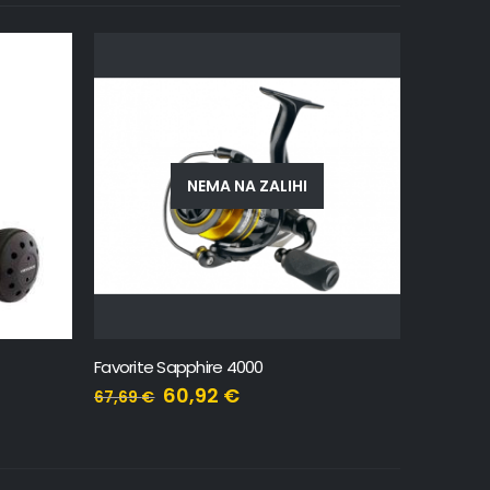
NEMA NA ZALIHI
Favorite Sapphire 4000
ATC Virt
60,92
€
67,69
€
167,99
€