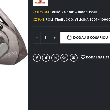
KATEGORIJE:
VELIČINA 5001 - 10000
,
ROLE
OZNAKE:
ROLE
,
TRABUCCO
,
VELIČINA 5001 - 1000
DODAJ U KOŠARICU
DODAJ NA LIST