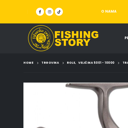
O NAMA
P
HOME
TRGOVINA
ROLE
,
VELIČINA 5001 - 10000
TR