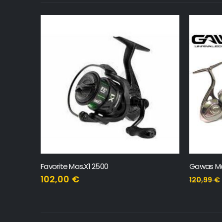
Favorite Mas.X1 2500
Gawas Ma
102,00
€
120,99
€