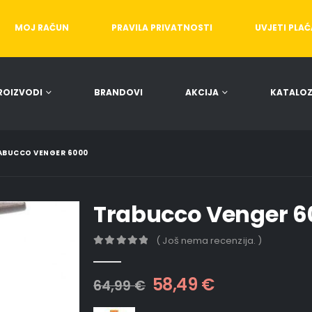
MOJ RAČUN
PRAVILA PRIVATNOSTI
UVJETI PLA
ROIZVODI
BRANDOVI
AKCIJA
KATALOZ
ABUCCO VENGER 6000
Trabucco Venger 6
( Još nema recenzija. )
0
out of 5
58,49
€
64,99
€