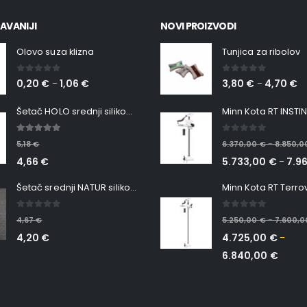
AVANIJI
NOVI PROIZVODI
Olovo suza klizna
Tunjica za ribolov
0
out of 5
0
out of 5
0,20
€
1,06
€
3,80
€
4,70
€
–
–
Šetač HOLO srednji silikonska Ribica Belgrade Walker
5.00
out of 5
0
out of 5
5,18
€
6.370,00
€
8.850,
–
4,66
€
5.733,00
€
7.9
–
Šetač srednji NATUR silikonska ribica Belgrade Walker
0
out of 5
0
out of 5
4,67
€
5.250,00
€
7.600,
–
4,20
€
4.725,00
€
–
6.840,00
€