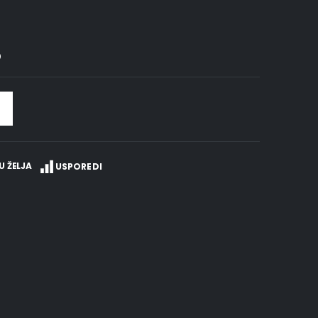
0
U ŽELJA
USPOREDI