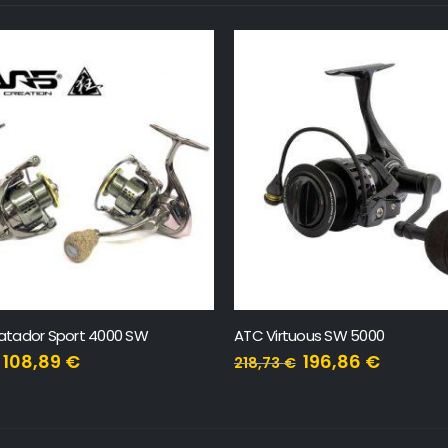
tador Sport 4000 SW
ATC Virtuous SW 5000
108,89
€
196,86
€
218,73
€