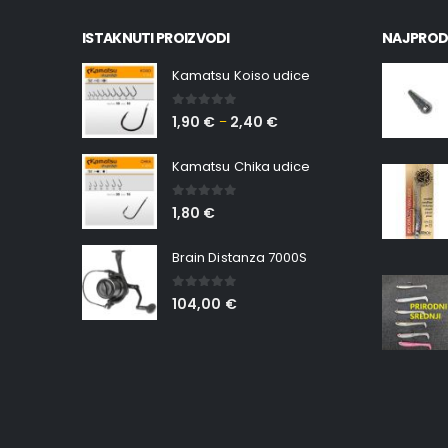
ISTAKNUTI PROIZVODI
NAJPROD
Kamatsu Koiso udice
0
out of 5
1,90
€
2,40
€
–
Kamatsu Chika udice
0
out of 5
1,80
€
Brain Distanza 7000S
0
out of 5
104,00
€