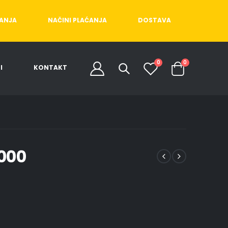
ĆANJA
NAČINI PLAĆANJA
DOSTAVA
0
0
I
KONTAKT
000