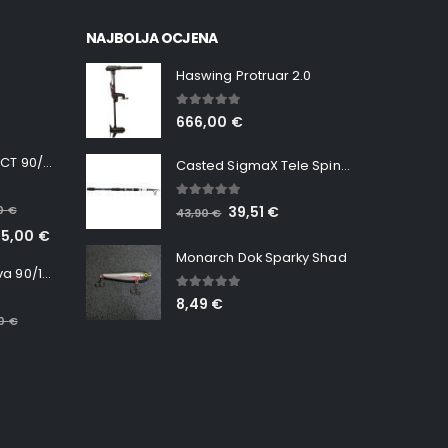
NAJBOLJA OCJENA
Haswing Protruar 2.0
5.00
out of 5
666,00
€
Minn Kota RT INSTINCT 90/115 WR QUEST
Casted SigmaX Tele Spin, 300cm, 40-80gr
5.00
out of 5
00
€
39,51
€
43,90
€
65,00
€
Monarch Dok Sparky Shad
Minn Kota RT Terrova 90/115 WR QUEST
5.00
out of 5
8,49
€
00
€