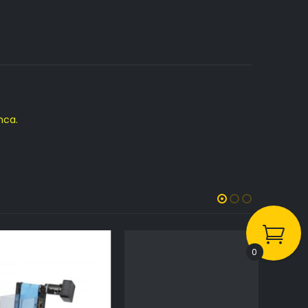
mca.
0