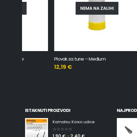
NEMA NA ZALIHI
Plovak za tune – Medium
Toprock P
12,19
€
349,90
314,91
ISTAKNUTI PROIZVODI
NAJPROD
Kamatsu Koiso udice
0
out of 5
1,90
€
2,40
€
–