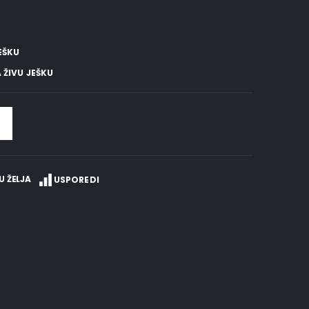
EŠKU
 ŽIVU JEŠKU
U ŽELJA
USPOREDI