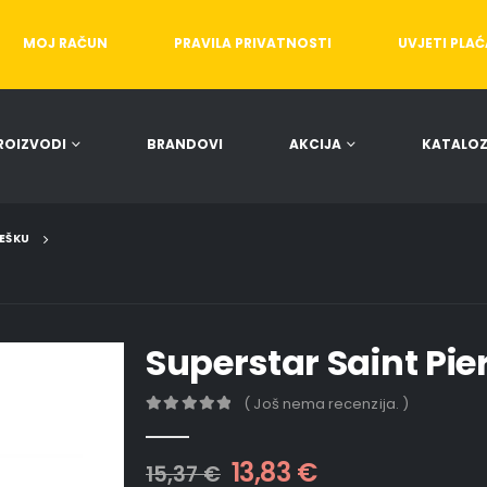
MOJ RAČUN
PRAVILA PRIVATNOSTI
UVJETI PLA
ROIZVODI
BRANDOVI
AKCIJA
KATALOZ
JEŠKU
Superstar Saint Pie
( Još nema recenzija. )
0
out of 5
13,83
€
15,37
€