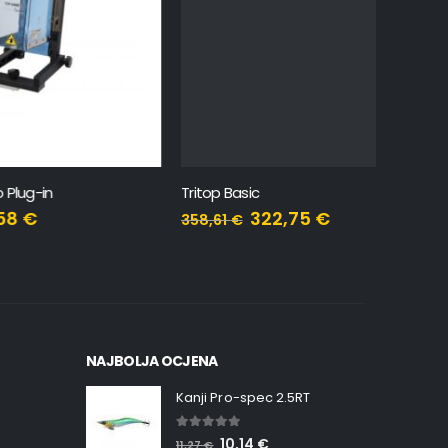
Tritop Basic
Topclick
322,75
€
358,61
€
2,56
€
NAJBOLJA OCJENA
Kanji Pro-spec 2.5RT
5.00
out of 5
10,14
€
11,27
€