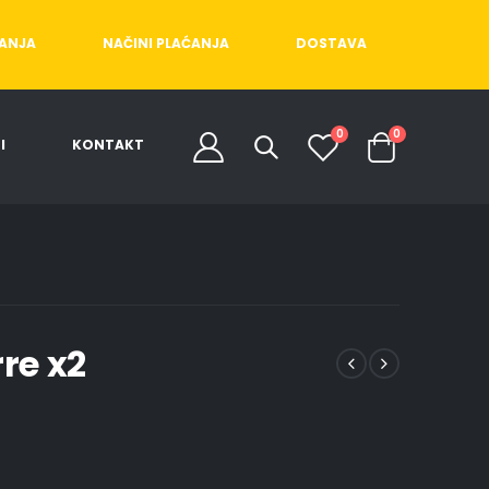
ĆANJA
NAČINI PLAĆANJA
DOSTAVA
0
0
I
KONTAKT
rre x2