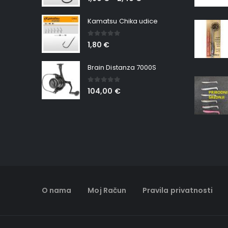
Kamatsu Chika udice
0
out of 5
1,80
€
Brain Distanza 7000S
0
out of 5
104,00
€
O nama
Moj Račun
Pravila privatnosti