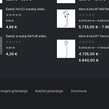
Šetač HOLO srednji silikonska Ribica Belgrade Walker
5.00
out of 5
0
out of 5
5,18
€
6.370,00
€
8.850,
–
4,66
€
5.733,00
€
7.9
–
Šetač srednji NATUR silikonska ribica Belgrade Walker
0
out of 5
0
out of 5
4,67
€
5.250,00
€
7.600,
–
4,20
€
4.725,00
€
–
6.840,00
€
Uvjeti plaćanja
Načini plaćanja
Dostava