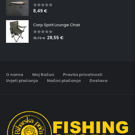
8,49
€
5.00
out of 5
Carp Spirit Lounge Chair
28,55
€
5.00
out of 5
31,72
€
O nama
Moj Račun
Pravila privatnosti
Uvjeti plaćanja
Načini plaćanja
Dostava