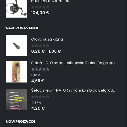
Brain Distanza 7000S
104,00
€
0
out of 5
NAJPRODAVANIJI
Olovo suza klizna
0,20
€
1,06
€
0
out of 5
–
Šetač HOLO srednji silikonska Ribica Belgrade Walker
5.00
out of 5
5,18
€
4,66
€
Šetač srednji NATUR silikonska ribica Belgrade Walker
0
out of 5
4,67
€
4,20
€
NOVI PROIZVODI