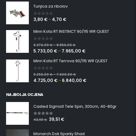
Tunjica za ribolov
3,80
€
4,70
€
0
out of 5
–
Minn Kota RT INSTINCT 90/115 WR QUEST
0
out of 5
6.370,00
€
8.850,00
€
–
5.733,00
€
7.965,00
€
–
Minn Kota RT Terrova 90/115 WR QUEST
0
out of 5
5.250,00
€
7.600,00
€
–
4.725,00
€
6.840,00
€
–
NAJBOLJA OCJENA
Casted SigmaX Tele Spin, 300cm, 40-80gr
39,51
€
5.00
out of 5
43,90
€
Monarch Dok Sparky Shad