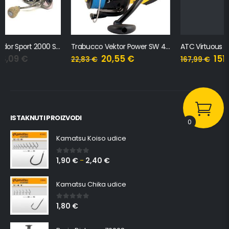
Trabucco Vektor Power SW 4000 + najlon
ATC Virtuous CF 2000
20,55
€
151,19
€
22,83
€
167,99
€
ISTAKNUTI PROIZVODI
0
Kamatsu Koiso udice
1,90
€
2,40
€
0
out of 5
–
Kamatsu Chika udice
1,80
€
0
out of 5