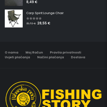
8,49
€
5.00
out of 5
Carp Spirit Lounge Chair
28,55
€
5.00
out of 5
31,72
€
O nama
Moj Račun
Pravila privatnosti
Uvjeti plaćanja
Načini plaćanja
Dostava