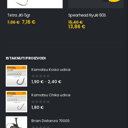
Tetra JIG 5gr
Spearhead Ryuki 60S
7,16
€
7,96
€
15,40
€
13,86
€
ISTAKNUTI PROIZVODI
Kamatsu Koiso udice
1,90
€
2,40
€
0
out of 5
–
Kamatsu Chika udice
1,80
€
0
out of 5
Brain Distanza 7000S