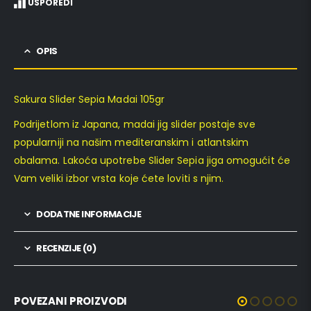
USPOREDI
OPIS
Sakura Slider Sepia Madai 105gr
Podrijetlom iz Japana, madai jig slider postaje sve
popularniji na našim mediteranskim i atlantskim
obalama. Lakoća upotrebe Slider Sepia jiga omogućit će
Vam veliki izbor vrsta koje ćete loviti s njim.
DODATNE INFORMACIJE
RECENZIJE (0)
POVEZANI PROIZVODI