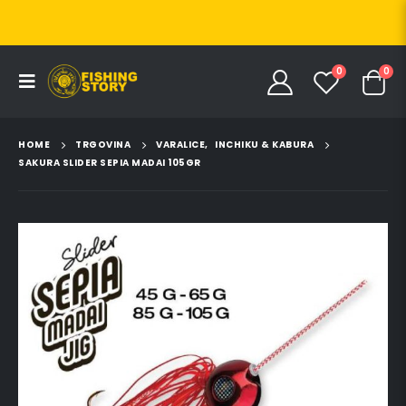
0
0
HOME
TRGOVINA
VARALICE
,
INCHIKU & KABURA
SAKURA SLIDER SEPIA MADAI 105GR