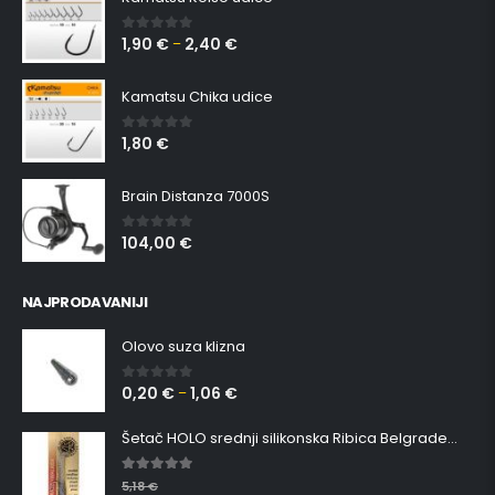
1,90
€
2,40
€
0
out of 5
–
Kamatsu Chika udice
1,80
€
0
out of 5
Brain Distanza 7000S
104,00
€
0
out of 5
NAJPRODAVANIJI
Olovo suza klizna
0,20
€
1,06
€
0
out of 5
–
Šetač HOLO srednji silikonska Ribica Belgrade Walker
5.00
out of 5
5,18
€