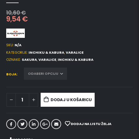
0
out of 5
10,60
€
9,54
€
SKU:
N/A
KATEGORIJE:
INCHIKU & KABURA
,
VARALICE
OZNAKE:
SAKURA
,
VARALICE
,
INCHIKU & KABURA
BOJA
DODAJ U KOŠARICU
DODAJ NA LISTU ŽELJA