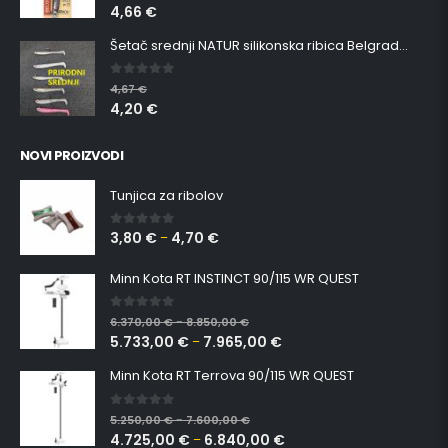
4,66
€
Šetač srednji NATUR silikonska ribica Belgrade Walker
0
out of 5
4,67
€
4,20
€
NOVI PROIZVODI
Tunjica za ribolov
3,80
€
4,70
€
0
out of 5
–
Minn Kota RT INSTINCT 90/115 WR QUEST
0
out of 5
6.370,00
€
8.850,00
€
–
5.733,00
€
7.965,00
€
–
Minn Kota RT Terrova 90/115 WR QUEST
0
out of 5
5.250,00
€
7.600,00
€
–
4.725,00
€
6.840,00
€
–