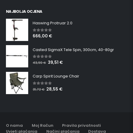
NAJBOLJA OCJENA
Haswing Protruar 2.0
666,00
€
5.00
out of 5
Casted SigmaX Tele Spin, 300cm, 40-80gr
39,51
€
5.00
out of 5
43,90
€
Carp Spirit Lounge Chair
28,55
€
5.00
out of 5
31,72
€
O nama
Moj Račun
Pravila privatnosti
Uvjeti plaćanja
Načini plaćanja
Dostava