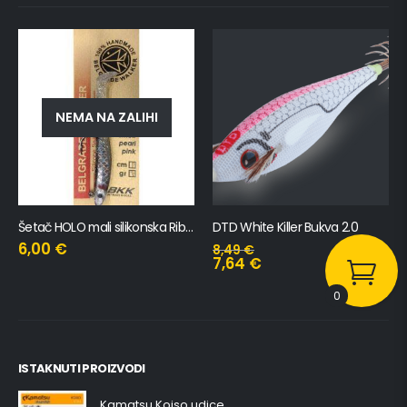
NEMA NA ZALIHI
Šetač HOLO mali silikonska Ribica Belgrade Walker
DTD White Killer Bukva 2.0
6,00
€
8,49
€
7,64
€
0
ISTAKNUTI PROIZVODI
Kamatsu Koiso udice