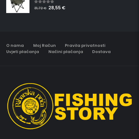
28,55
€
5.00
out of 5
31,72
€
O nama
Moj Račun
Pravila privatnosti
Uvjeti plaćanja
Načini plaćanja
Dostava