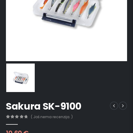
Sakura SK-9100
( Još nema recenzija. )
0
out of 5