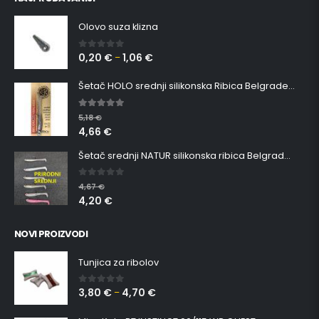
Olovo suza klizna
0,20
€
1,06
€
0
out of 5
–
Šetač HOLO srednji silikonska Ribica Belgrade Walker
5.00
out of 5
5,18
€
4,66
€
Šetač srednji NATUR silikonska ribica Belgrade Walker
0
out of 5
4,67
€
4,20
€
NOVI PROIZVODI
Tunjica za ribolov
3,80
€
4,70
€
0
out of 5
–