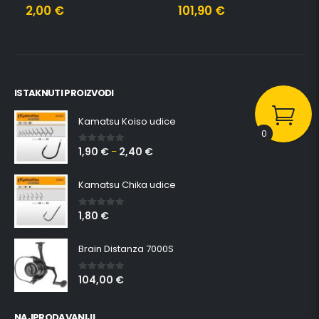
2,00
€
101,90
€
ISTAKNUTI PROIZVODI
Kamatsu Koiso udice
0
1,90
€
2,40
€
0
out of 5
–
Kamatsu Chika udice
1,80
€
0
out of 5
Brain Distanza 7000S
104,00
€
0
out of 5
NAJPRODAVANIJI