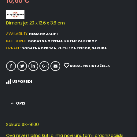
10,60
€
Dimenzije: 20 x 12.6 x 3.6 cm
AVAILABILITY:
NEMA NA ZALIHI
KATEGORIJE:
DODATNA OPREMA
,
KUTIJE ZA PRIBOR
OZNAKE:
DODATNA OPREMA
,
KUTIJE ZA PRIBOR
,
SAKURA
DODAJ NA LISTU ŽELJA
USPOREDI
OPIS
Sakura SK-9100
Ova reverzibilna kutija ima novi unutarnji organizacijski