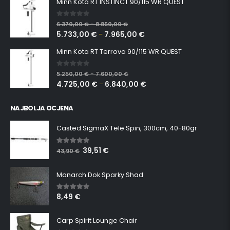
Minn Kota RT INSTINCT 90/115 WR QUEST
0
out of 5
6.370,00
€
8.850,00
€
–
5.733,00
€
7.965,00
€
–
Minn Kota RT Terrova 90/115 WR QUEST
0
out of 5
5.250,00
€
7.600,00
€
–
4.725,00
€
6.840,00
€
–
NAJBOLJA OCJENA
Casted SigmaX Tele Spin, 300cm, 40-80gr
39,51
€
5.00
out of 5
43,90
€
Monarch Dok Sparky Shad
8,49
€
5.00
out of 5
Carp Spirit Lounge Chair