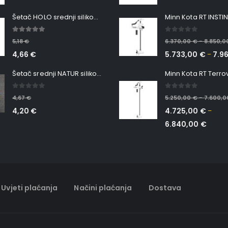
Šetač HOLO srednji silikonska Ribica Belgrade Walker
5.00
out of 5
0
out of 5
5,18
€
6.370,00
€
8.850,
–
4,66
€
5.733,00
€
7.9
–
Šetač srednji NATUR silikonska ribica Belgrade Walker
0
out of 5
0
out of 5
4,67
€
5.250,00
€
7.600,
–
4,20
€
4.725,00
€
–
6.840,00
€
Uvjeti plaćanja
Načini plaćanja
Dostava