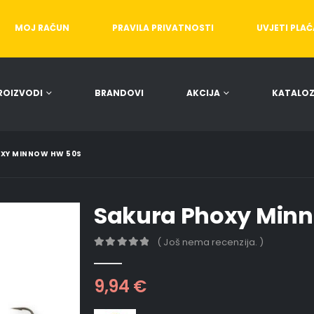
MOJ RAČUN
PRAVILA PRIVATNOSTI
UVJETI PLA
ROIZVODI
BRANDOVI
AKCIJA
KATALOZ
XY MINNOW HW 50S
Sakura Phoxy Min
( Još nema recenzija. )
0
out of 5
9,94
€