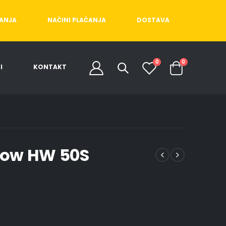
ĆANJA
NAČINI PLAĆANJA
DOSTAVA
0
0
I
KONTAKT
now HW 50S