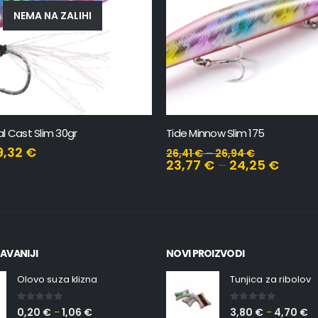
A NA ZALIHI
Slim 30gr
Tide Minnow Slim 175
€
26,41
€
–
26,94
€
23,77
€
–
24,25
€
AVANIJI
NOVI PROIZVODI
Olovo suza klizna
Tunjica za ribolov
0
out of 5
0
out of 5
0,20
€
1,06
€
3,80
€
4,70
€
–
–