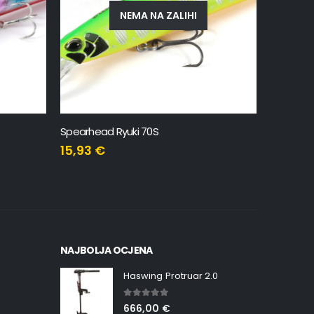
NEMA NA ZALIHI
Spearhead Ryuki 70S
Tetra JIG 7gr
15,93
€
7,64
8,49
€
NAJBOLJA OCJENA
Haswing Protruar 2.0
5.00
out of 5
666,00
€