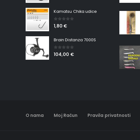
Kamatsu Chika udice
0
out of 5
1,80
€
Brain Distanza 7000S
0
out of 5
104,00
€
O nama
Moj Račun
Pravila privatnosti