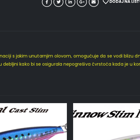
DODAJ NA LIST
ji s jakim unutarnjim olovom, omogućuje da se vodi blizu dna i
 u debljini kako bi se osigurala nepogrešiva čvrstoća kada je u 