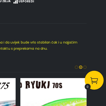
U ŽELJA
USPOREDI
 da uvijek bude vrlo stabilan čak i u najjačim
kontaktu s preprekama na dnu.
0