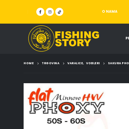
O NAMA
P
HOME
TRGOVINA
VARALICE
,
VOBLERI
SAKURA PHO