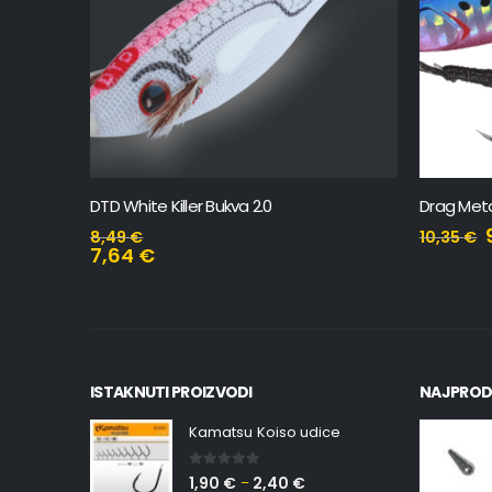
NEM
DTD White Killer Bukva 2.0
Drag Metal Cast 
9,32
8,49
€
10,35
€
7,64
€
ISTAKNUTI PROIZVODI
NAJPROD
Kamatsu Koiso udice
0
out of 5
1,90
€
2,40
€
–