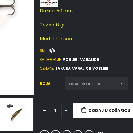
Dužina: 50 mm
Težina: 6 gr
Model: tonuća
SKU:
N/A
KATEGORIJE:
VOBLERI
,
VARALICE
OZNAKE:
SAKURA
,
VARALICE
,
VOBLERI
BOJA
DODAJ U KOŠARICU