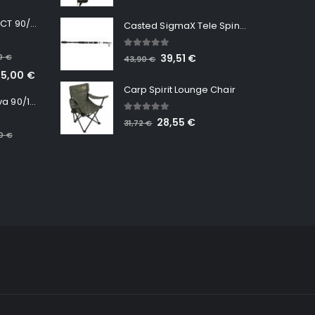
Minn Kota RT INSTINCT 90/115 WR QUEST
Casted SigmaX Tele Spin, 300cm, 40-80gr
5.00
out of 5
00
€
39,51
€
43,90
€
65,00
€
Carp Spirit Lounge Chair
Minn Kota RT Terrova 90/115 WR QUEST
5.00
out of 5
28,55
€
31,72
€
00
€