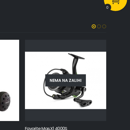
0
NEMA NA ZALIHI
Favorite Mas.X1 4000S
ATC Virt