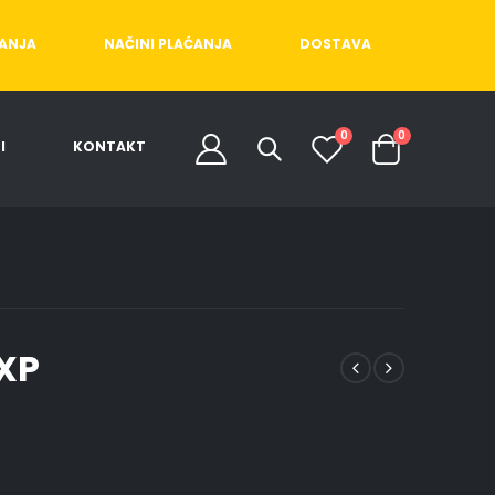
ĆANJA
NAČINI PLAĆANJA
DOSTAVA
0
0
I
KONTAKT
XP