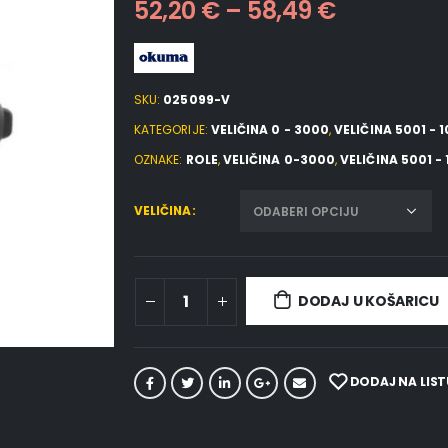
52,20
€
–
58,49
€
SKU:
025099-V
KATEGORIJE:
VELIČINA 0 - 3000
,
VELIČINA 5001 - 
OZNAKE:
ROLE
,
VELIČINA 0-3000
,
VELIČINA 5001 -
VELIČINA
DODAJ U KOŠARICU
DODAJ NA LIST