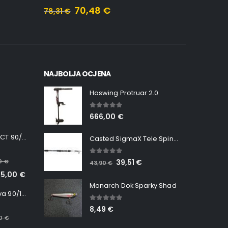
70,48
€
78,31
€
176,99
€
NAJBOLJA OCJENA
Haswing Protruar 2.0
5.00
out of 5
666,00
€
Minn Kota RT INSTINCT 90/115 WR QUEST
Casted SigmaX Tele Spin, 300cm, 40-80gr
5.00
out of 5
00
€
39,51
€
43,90
€
65,00
€
Monarch Dok Sparky Shad
Minn Kota RT Terrova 90/115 WR QUEST
5.00
out of 5
8,49
€
00
€