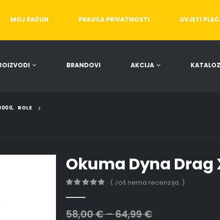
MOJ RAČUN
PRAVILA PRIVATNOSTI
UVJETI PLA
ROIZVODI
BRANDOVI
AKCIJA
KATALOZ
10000
,
ROLE
Okuma Dyna Drag 
( Još nema recenzija. )
0
out of 5
58,00
€
–
64,99
€