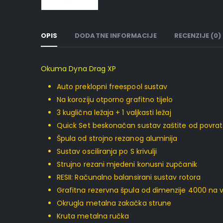
OPIS
DODATNE INFORMACIJE
RECENZIJE (0)
Okuma Dyna Drag XP
Auto preklopni freespool sustav
Na koroziju otporno grafitno tijelo
3 kuglična ležaja + 1 valjkasti ležaj
Quick Set beskonačan sustav zaštite od povra
Špula od strojno rezanog aluminija
Sustav osciliranja po S krivulji
Strujno rezani mjedeni konusni zupčanik
RESII: Računalno balansirani sustav rotora
Grafitna rezervna špula od dimenzije 4000 na v
Okrugla metalna zakačka strune
Kruta metalna ručka