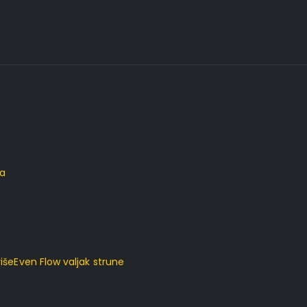
ta
išeEven Flow valjak strune