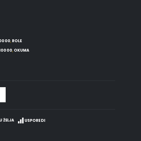
10000
,
ROLE
 10000
,
OKUMA
U ŽELJA
USPOREDI