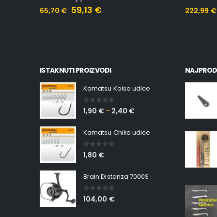
59,13
€
65,70
€
222,99
€
ISTAKNUTI PROIZVODI
NAJPROD
Kamatsu Koiso udice
0
out of 5
1,90
€
2,40
€
–
Kamatsu Chika udice
0
out of 5
1,80
€
Brain Distanza 7000S
0
out of 5
104,00
€