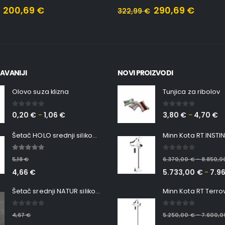
200,69
€
290,69
€
322,99
€
AVANIJI
NOVI PROIZVODI
Olovo suza klizna
Tunjica za ribolov
0
out of 5
0
out of 5
0,20
€
1,06
€
3,80
€
4,70
€
–
–
Šetač HOLO srednji silikonska Ribica Belgrade Walker
5.00
out of 5
0
out of 5
5,18
€
6.370,00
€
8.850,
–
4,66
€
5.733,00
€
7.9
–
Šetač srednji NATUR silikonska ribica Belgrade Walker
0
out of 5
0
out of 5
4,67
€
5.250,00
€
7.600,
–