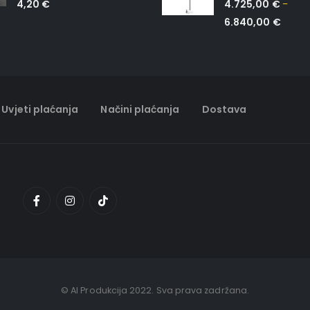
4,20
€
4.725,00
€
–
6.840,00
€
Uvjeti plaćanja
Načini plaćanja
Dostava
© AI Produkcija 2022. Sva prava zadržana.