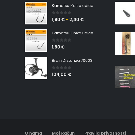
Kamatsu Koiso udice
0
out of 5
1,90
€
2,40
€
–
Kamatsu Chika udice
0
out of 5
1,80
€
Brain Distanza 7000S
0
out of 5
104,00
€
O nama
Moj Račun
Pravila privatnosti