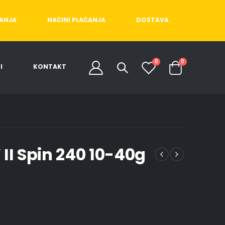
ĆANJA
NAČINI PLAĆANJA
DOSTAVA
0
0
I
KONTAKT
II Spin 240 10-40g