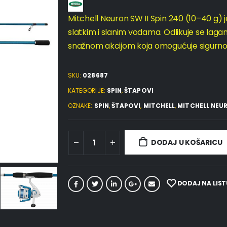
Mitchell Neuron SW II Spin 240 (10–40 g) j
slatkim i slanim vodama. Odlikuje se laga
snažnom akcijom koja omogućuje sigurno za
SKU:
028687
KATEGORIJE:
SPIN
,
ŠTAPOVI
OZNAKE:
SPIN
,
ŠTAPOVI
,
MITCHELL
,
MITCHELL NEUR
DODAJ U KOŠARICU
DODAJ NA LIST