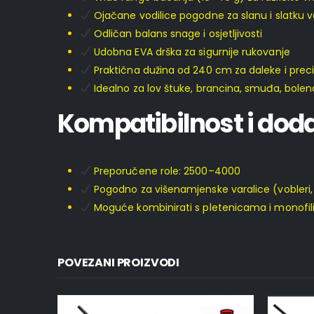
Ojačane vodilice pogodne za slanu i slatku 
Odličan balans snage i osjetljivosti
Udobna EVA drška za sigurnije rukovanje
Praktična dužina od 240 cm za daleke i prec
Idealno za lov štuke, brancina, smuđa, bolena
Kompatibilnost i doda
Preporučene role: 2500–4000
Pogodno za višenamjenske varalice (vobleri, si
Moguće kombinirati s pletenicama i monofi
POVEZANI PROIZVODI