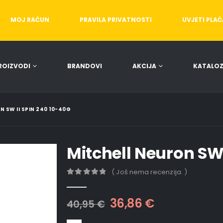
MOJ RAČUN
PRAVILA PRIVATNOSTI
UVJETI PLA
ROIZVODI
BRANDOVI
AKCIJA
KATALOZ
 SW II SPIN 240 10-40G
Mitchell Neuron SW 
( Još nema recenzija. )
0
out of 5
36,86
€
40,95
€