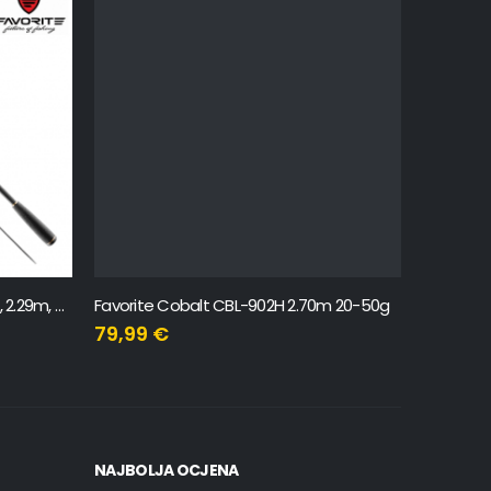
Favorite New Skyline SKYA-762M, 2.29m, 8-24g
Favorite Cobalt CBL-902H 2.70m 20-50g
79,99
€
168,00
NAJBOLJA OCJENA