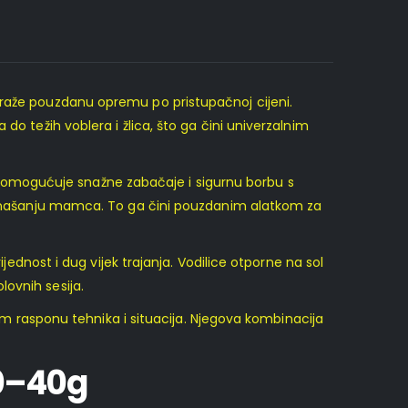
 traže pouzdanu opremu po pristupačnoj cijeni.
do težih voblera i žlica, što ga čini univerzalnim
jelo omogućuje snažne zabačaje i sigurnu borbu s
u ponašanju mamca. To ga čini pouzdanim alatkom za
ijednost i dug vijek trajanja. Vodilice otporne na sol
ovnih sesija.
kom rasponu tehnika i situacija. Njegova kombinacija
10–40g