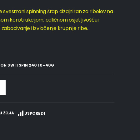
e svestrani spinning štap dizajniran za ribolov na
nom konstrukcijom, odličnom osjetljivošću i
bacivanje i izvlačenje krupnije ribe.
ON SW II SPIN 240 10–40G
U ŽELJA
USPOREDI