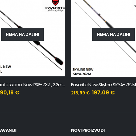
NEMA NA ZALIHI
NEMA NA ZALIHI
Favorite Professional New PRF-732L, 2.2m, 3-12g
90,19
€
197,09
€
218,99
€
AVANIJI
NOVI PROIZVODI