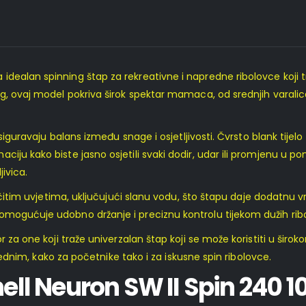
a idealan spinning štap za rekreativne i napredne ribolovce koji
, ovaj model pokriva širok spektar mamaca, od srednjih varalica 
 osiguravaju balans između snage i osjetljivosti. Čvrsto blank ti
ciju kako biste jasno osjetili svaki dodir, udar ili promjenu 
jivica.
ičitim uvjetima, uključujući slanu vodu, što štapu daje dodatnu vr
mogućuje udobno držanje i preciznu kontrolu tijekom dužih ribol
r za one koji traže univerzalan štap koji se može koristiti u širo
ijednim, kako za početnike tako i za iskusne spin ribolovce.
hell Neuron SW II Spin 240 