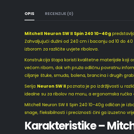
OPIS
RECENZIJE (0)
Mitchell Neuron SW II Spin 240 10–40g
predstavlj
Zahvaljujući dužini od 240 cm i bacanju od 10 do 40 g
izborom za različite uvjete ribolova.
Konstrukcija štapa koristi kvalitetne materijale koji
većom ribom, dok vrh pruža odličnu povratnu informa
ciljanje štuke, smuđa, bolena, brancina i drugih grabl
Serija
Neuron SW II
poznata je po izdržljivosti u razl
idealne su za ribolov na moru, a ergonomska ručka o
Mitchell Neuron SW II Spin 240 10–40g odličan je izbo
snage, fleksibilnosti i preciznosti čini ga izuzetno vr
Karakteristike – Mitc