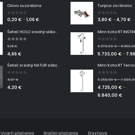
Olovo suza klizna
Tunjica za ribolov
0
out of 5
0
out of 5
0,20
€
1,06
€
3,80
€
4,70
€
–
–
Šetač HOLO srednji silikonska Ribica Belgrade Walker
5.00
out of 5
0
out of 5
5,18
€
6.370,00
€
8.850,
–
4,66
€
5.733,00
€
7.9
–
Šetač srednji NATUR silikonska ribica Belgrade Walker
0
out of 5
0
out of 5
4,67
€
5.250,00
€
7.600,
–
4,20
€
4.725,00
€
–
6.840,00
€
Uvjeti plaćanja
Načini plaćanja
Dostava