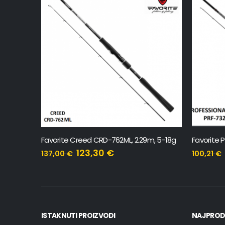
Favorite Blue Bird BB1-832ML-T, 2.51m, 4-16g
Favorite Creed CRD-762ML, 2.29m, 5-18g
123,30
€
137,00
€
100,21
€
ISTAKNUTI PROIZVODI
NAJPROD