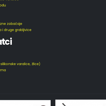
vodu
izne zabačaje
 i druge grabljivice
tci
likonske varalice, žlice)
lima