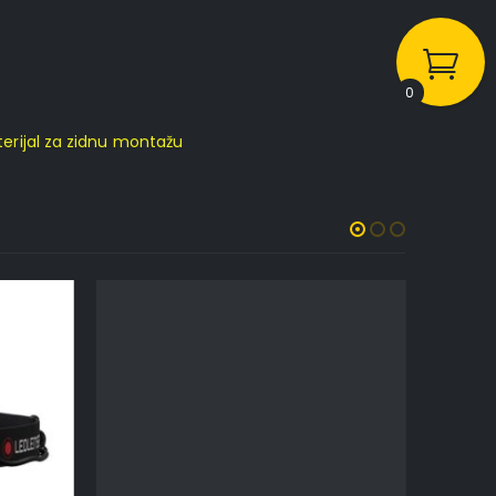
0
aterijal za zidnu montažu