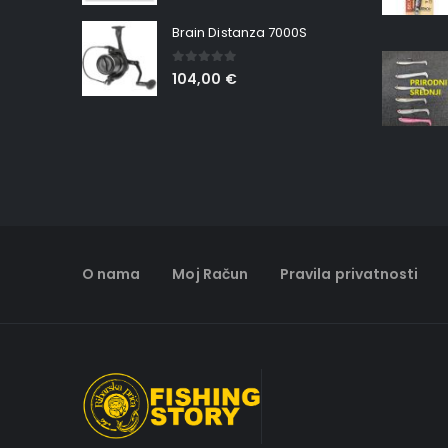
Brain Distanza 7000S
0
out of 5
104,00
€
O nama
Moj Račun
Pravila privatnosti