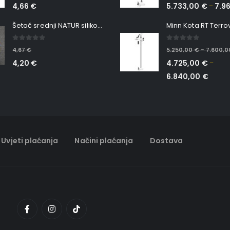
4,66
€
5.733,00
€
7.9
–
Šetač srednji NATUR silikonska ribica Belgrade Walker
0
out of 5
0
out of 5
4,67
€
5.250,00
€
7.600,
–
4,20
€
4.725,00
€
–
6.840,00
€
Uvjeti plaćanja
Načini plaćanja
Dostava