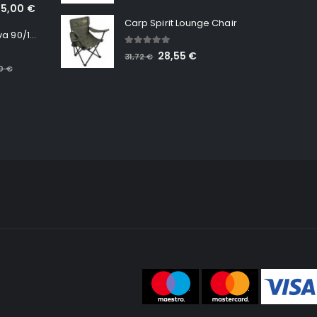
65,00
€
Carp Spirit Lounge Chair
Minn Kota RT Terrova 90/115 WR QUEST
5.00
out of 5
28,55
€
31,72
€
00
€