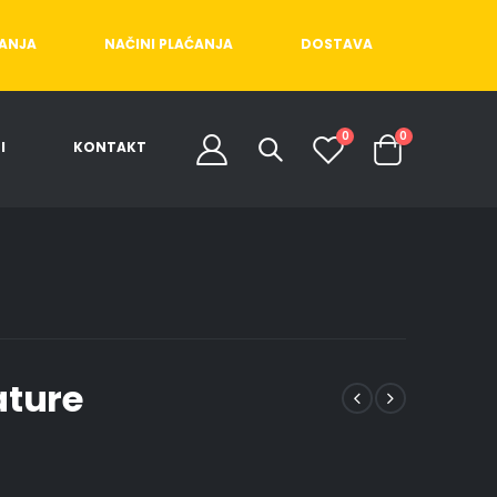
ĆANJA
NAČINI PLAĆANJA
DOSTAVA
0
0
I
KONTAKT
ature