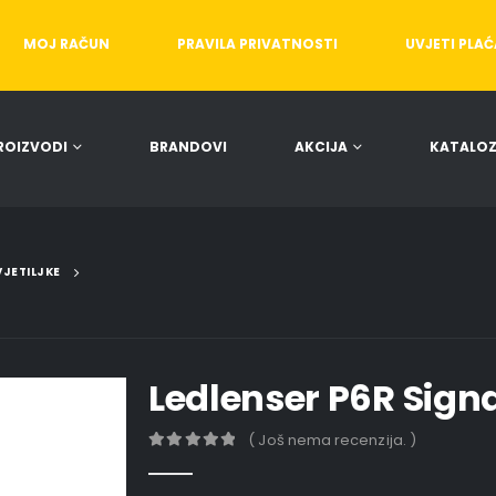
MOJ RAČUN
PRAVILA PRIVATNOSTI
UVJETI PLA
ROIZVODI
BRANDOVI
AKCIJA
KATALOZ
JETILJKE
Ledlenser P6R Sign
( Još nema recenzija. )
0
out of 5