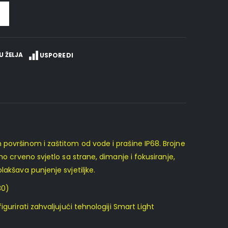
U ŽELJA
USPOREDI
 površinom i zaštitom od vode i prašine IP68. Brojne
o crveno svjetlo sa strane, dimanje i fokusiranje,
akšava punjenje svjetiljke.
80)
rirati zahvaljujući tehnologiji Smart Light