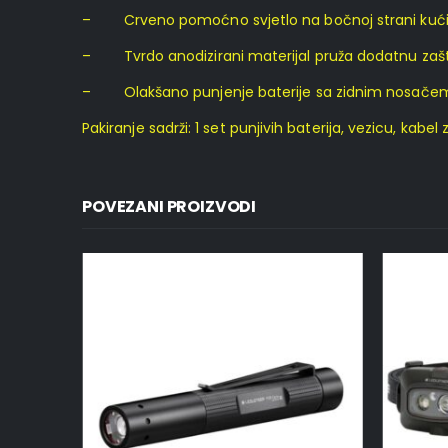
– Crveno pomoćno svjetlo na bočnoj strani kući
– Tvrdo anodizirani materijal pruža dodatnu zaštit
– Olakšano punjenje baterije sa zidnim nosačem
Pakiranje sadrži: 1 set punjivih baterija, vezicu, ka
POVEZANI PROIZVODI