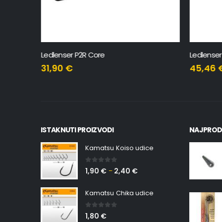
Ledlenser P2R Core
Ledlenser
31,90
€
45,46
ISTAKNUTI PROIZVODI
NAJPROD
Kamatsu Koiso udice
0
out of 5
1,90
€
2,40
€
–
Kamatsu Chika udice
0
out of 5
1,80
€