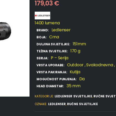
179,03
€
1400 lumena
Ledlenser
BRAND:
Crna
BOJA:
151mm
DULJINA SVJETILJKE:
170 g
TEŽINA SVJETILJKE:
P – Serija
SERIJA:
Outdoor
, Svakodnevna
,
VRSTA UPORABE:
Kutija
VRSTA PAKIRANJA:
Da
MOGUĆNOST PUNJENJA:
35 mm
HEAD DIAMETAR:
KATEGORIJE:
LEDLENSER SVJETILJKE
,
RUČNE SVJET
OZNAKE:
LEDLENSER
,
RUČNE SVJETILJKE