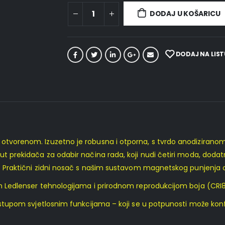
DODAJ U KOŠARICU
DODAJ NA LIST
 otvorenom. Izuzetno je robusna i otporna, s tvrdo anodiziranom
ut prekidača za odabir načina rada, koji nudi četiri moda, dodatn
ja. Praktični zidni nosač s našim sustavom magnetskog punjenja ol
Ledlenser tehnologijama i prirodnom reprodukcijom boja (CRI
pom svjetlosnim funkcijama – koji se u potpunosti može konfigu