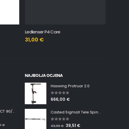
Ledlenser P4 Core
Ledlense
31,00
€
68,25
NAJBOLJA OCJENA
Haswing Protruar 2.0
5.00
out of 5
666,00
€
Minn Kota RT INSTINCT 90/115 WR QUEST
Casted SigmaX Tele Spin, 300cm, 40-80gr
5.00
out of 5
00
€
39,51
€
43,90
€