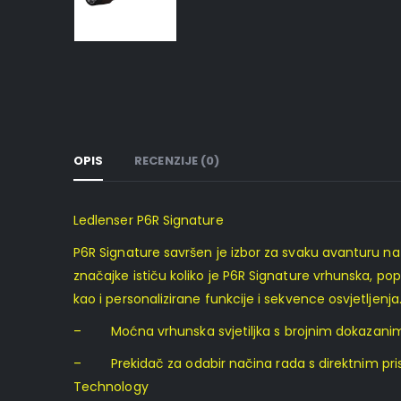
OPIS
RECENZIJE (0)
Ledlenser P6R Signature
P6R Signature savršen je izbor za svaku avanturu na
značajke ističu koliko je P6R Signature vrhunska, pop
kao i personalizirane funkcije i sekvence osvjetljen
– Moćna vrhunska svjetiljka s brojnim dokazanim 
– Prekidač za odabir načina rada s direktnim pristu
Technology