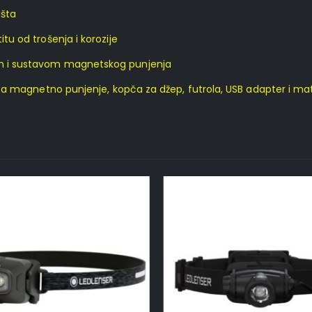
šta
u od trošenja i korozije
 i sustavom magnetskog punjenja
bel za magnetno punjenje, kopča za džep, futrola, USB adapter i m