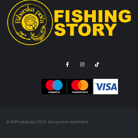
© AI Produkcija 2022. Sva prava zadržana.