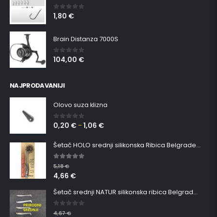
1,80
€
0
out of 5
Brain Distanza 7000S
104,00
€
0
out of 5
NAJPRODAVANIJI
Olovo suza klizna
0,20
€
1,06
€
0
out of 5
–
Šetač HOLO srednji silikonska Ribica Belgrade Walker
5.00
out of 5
5,18
€
4,66
€
Šetač srednji NATUR silikonska ribica Belgrade Walker
0
out of 5
4,67
€