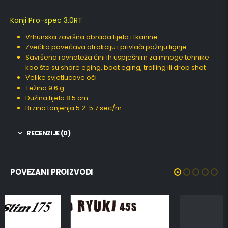
Kanji Pro-spec 3.0RT
Vrhunska završna obrada tijela i tkanine
Zvečka povećava atrakciju i privlači pažnju lignje
Savršena ravnoteža čini ih uspješnim za mnoge tehnike
kao što su shore eging, boat eging, trolling ili drop shot
Velike svjetlucave oči
Težina 9.6 g
Dužina tijela 8.5 cm
Brzina tonjenja 5.2-5.7 sec/m
RECENZIJE (0)
POVEZANI PROIZVODI