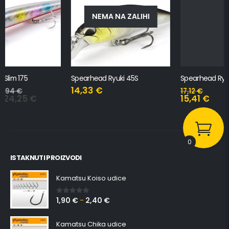
NEMA NA ZALIHI
Spearhead Ryuki 45S
Spearhead Ryuki 80S
14,33
€
17,12
€
15,41
€
0
ISTAKNUTI PROIZVODI
Kamatsu Koiso udice
1,90
€
2,40
€
0
out of 5
–
Kamatsu Chika udice