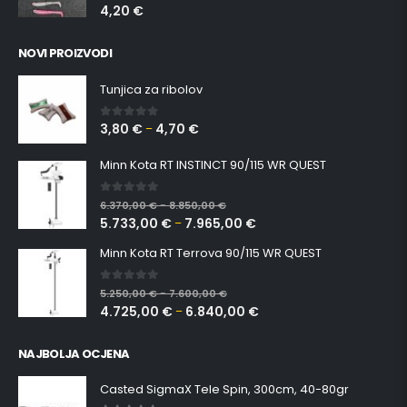
4,20
€
NOVI PROIZVODI
Tunjica za ribolov
3,80
€
4,70
€
0
out of 5
–
Minn Kota RT INSTINCT 90/115 WR QUEST
0
out of 5
6.370,00
€
8.850,00
€
–
5.733,00
€
7.965,00
€
–
Minn Kota RT Terrova 90/115 WR QUEST
0
out of 5
5.250,00
€
7.600,00
€
–
4.725,00
€
6.840,00
€
–
NAJBOLJA OCJENA
Casted SigmaX Tele Spin, 300cm, 40-80gr