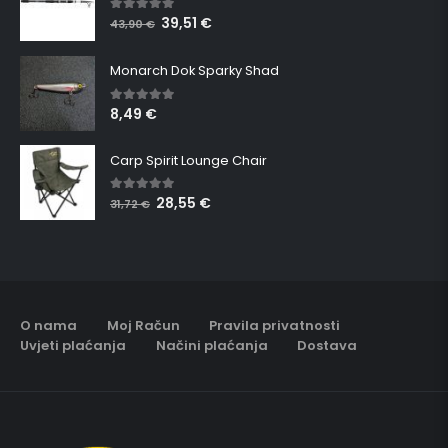
39,51
€
5.00
out of 5
43,90
€
Monarch Dok Sparky Shad
8,49
€
5.00
out of 5
Carp Spirit Lounge Chair
28,55
€
5.00
out of 5
31,72
€
O nama
Moj Račun
Pravila privatnosti
Uvjeti plaćanja
Načini plaćanja
Dostava