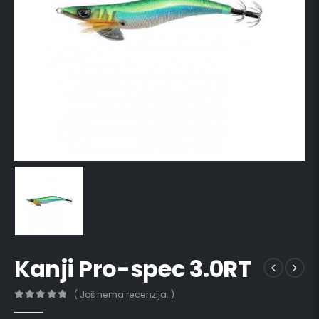
Kanji Pro-spec 3.0RT
( Još nema recenzija. )
0
out of 5