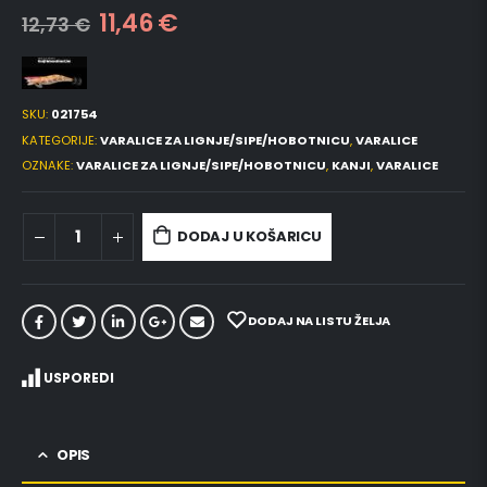
11,46
€
12,73
€
SKU:
021754
KATEGORIJE:
VARALICE ZA LIGNJE/SIPE/HOBOTNICU
,
VARALICE
OZNAKE:
VARALICE ZA LIGNJE/SIPE/HOBOTNICU
,
KANJI
,
VARALICE
DODAJ U KOŠARICU
DODAJ NA LISTU ŽELJA
USPOREDI
OPIS