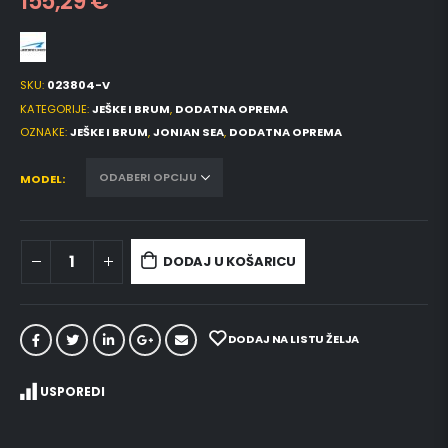
155,29
€
SKU:
023804-V
KATEGORIJE:
JEŠKE I BRUM
,
DODATNA OPREMA
OZNAKE:
JEŠKE I BRUM
,
JONIAN SEA
,
DODATNA OPREMA
MODEL
DODAJ U KOŠARICU
DODAJ NA LISTU ŽELJA
USPOREDI