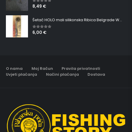
8,49
€
5.00
out of 5
Šetač HOLO mali silikonska Ribica Belgrade Walker
6,00
€
5.00
out of 5
O nama
Moj Račun
Pravila privatnosti
Uvjeti plaćanja
Načini plaćanja
Dostava