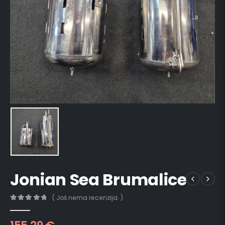
Jonian Sea Brumalice
( Još nema recenzija. )
0
out of 5