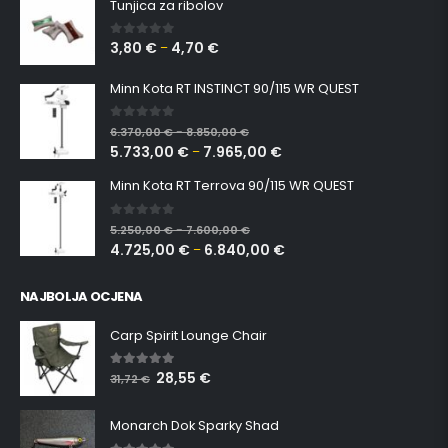
Tunjica za ribolov
3,80
€
4,70
€
0
out of 5
–
Minn Kota RT INSTINCT 90/115 WR QUEST
0
out of 5
6.370,00
€
8.850,00
€
–
5.733,00
€
7.965,00
€
–
Minn Kota RT Terrova 90/115 WR QUEST
0
out of 5
5.250,00
€
7.600,00
€
–
4.725,00
€
6.840,00
€
–
NAJBOLJA OCJENA
Carp Spirit Lounge Chair
28,55
€
5.00
out of 5
31,72
€
Monarch Dok Sparky Shad