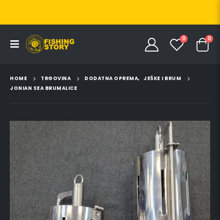
0
0
HOME
TRGOVINA
DODATNA OPREMA
,
JEŠKE I BRUM
JONIAN SEA BRUMALICE