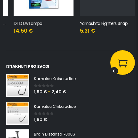
DTD UV Lampa
Yamashita Fighters Snap
14,50
€
5,31
€
ISTAKNUTI PROIZVODI
0
Kamatsu Koiso udice
1,90
€
2,40
€
0
out of 5
–
Kamatsu Chika udice
1,80
€
0
out of 5
Brain Distanza 7000S