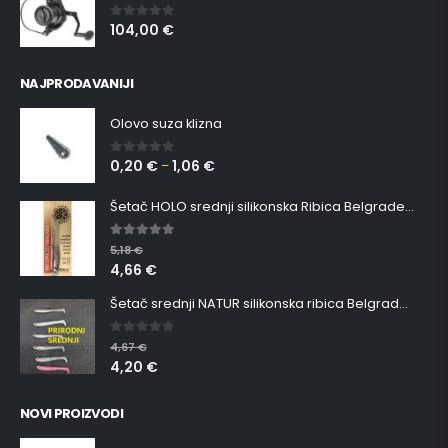
104,00
€
0
out of 5
NAJPRODAVANIJI
Olovo suza klizna
0,20
€
1,06
€
0
out of 5
–
Šetač HOLO srednji silikonska Ribica Belgrade Walker
5.00
out of 5
5,18
€
4,66
€
Šetač srednji NATUR silikonska ribica Belgrade Walker
0
out of 5
4,67
€
4,20
€
NOVI PROIZVODI