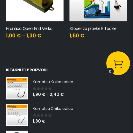
Hranilica Open End Velika
Stoper za plovke E Tackle
1,00
€
–
1,30
€
1,50
€
ISTAKNUTI PROIZVODI
0
Kamatsu Koiso udice
1,90
€
2,40
€
0
out of 5
–
Kamatsu Chika udice
1,80
€
0
out of 5