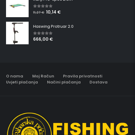
10,14
€
5.00
out of 5
11,27
€
Haswing Protruar 2.0
666,00
€
5.00
out of 5
O nama
Moj Račun
Pravila privatnosti
Uvjeti plaćanja
Načini plaćanja
Dostava