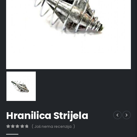
Hranilica Strijela
( Još nema recenzija. )
0
out of 5