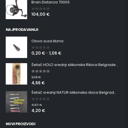
Brain Distanza 7000S
104,00
€
0
out of 5
NAJPRODAVANIJI
Olovo suza klizna
0,20
€
1,06
€
0
out of 5
–
Šetač HOLO srednji silikonska Ribica Belgrade Walker
5.00
out of 5
5,18
€
4,66
€
Šetač srednji NATUR silikonska ribica Belgrade Walker
0
out of 5
4,67
€
4,20
€
NOVI PROIZVODI