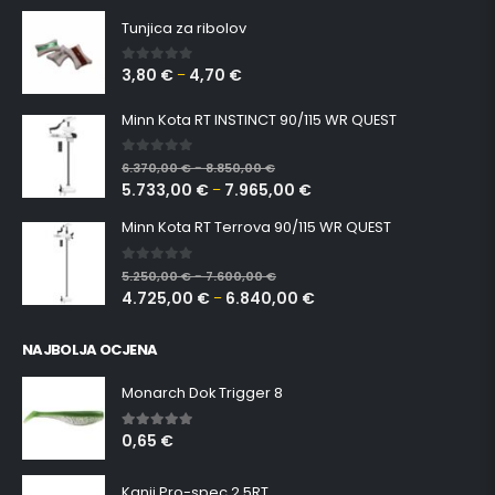
Tunjica za ribolov
3,80
€
4,70
€
0
out of 5
–
Minn Kota RT INSTINCT 90/115 WR QUEST
0
out of 5
6.370,00
€
8.850,00
€
–
5.733,00
€
7.965,00
€
–
Minn Kota RT Terrova 90/115 WR QUEST
0
out of 5
5.250,00
€
7.600,00
€
–
4.725,00
€
6.840,00
€
–
NAJBOLJA OCJENA
Monarch Dok Trigger 8
0,65
€
5.00
out of 5
Kanji Pro-spec 2.5RT