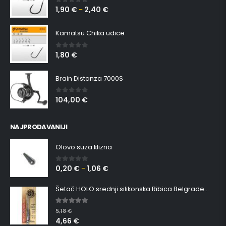
1,90
€
2,40
€
0
out of 5
–
Kamatsu Chika udice
1,80
€
0
out of 5
Brain Distanza 7000S
104,00
€
0
out of 5
NAJPRODAVANIJI
Olovo suza klizna
0,20
€
1,06
€
0
out of 5
–
Šetač HOLO srednji silikonska Ribica Belgrade Walker
5.00
out of 5
5,18
€
4,66
€