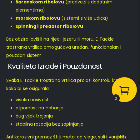
šaranskom ribolovu
(predvezi s dodatnim
elementima)
morskom ribolovu
(sistemi s više udica)
spinning i predator ribolovu
Bez obzira loviš li na rijeci, jezeru ili moru, E Tackle
trostrana vrtilica omogućava uredan, funkcionalan i
pouzdan sistem.
Kvaliteta Izrade i Pouzdanost
Svaka E Tackle trostrana vrtilica prolazi kontrolu kvalitete
kako bi se osigurala:
0
visoka nosivost
otpornost na habanje
dug vijek trajanja
stabilna rotacija bez zapinjanja
Antikorozivni premaz štiti metal od vlage, soli i vanjskih