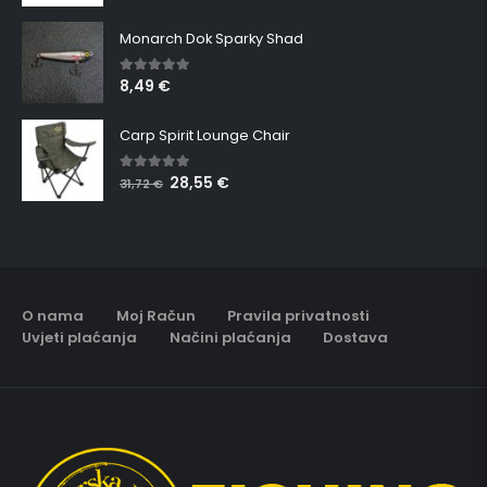
Monarch Dok Sparky Shad
8,49
€
5.00
out of 5
Carp Spirit Lounge Chair
28,55
€
5.00
out of 5
31,72
€
O nama
Moj Račun
Pravila privatnosti
Uvjeti plaćanja
Načini plaćanja
Dostava