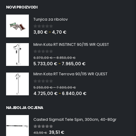
NOVI PROIZVODI
Tunjica za ribolov
3,80
€
4,70
€
0
out of 5
–
Minn Kota RT INSTINCT 90/115 WR QUEST
0
out of 5
6.370,00
€
8.850,00
€
–
5.733,00
€
7.965,00
€
–
Minn Kota RT Terrova 90/115 WR QUEST
0
out of 5
5.250,00
€
7.600,00
€
–
4.725,00
€
6.840,00
€
–
NAJBOLJA OCJENA
Casted SigmaX Tele Spin, 300cm, 40-80gr
39,51
€
5.00
out of 5
43,90
€