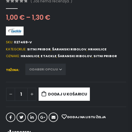
( Još nema recenzija. )
0
out of 5
1,00
€
–
1,30
€
SKU:
027469-V
KATEGORIJE:
SITNI PRIBOR
,
ŠARANSKI RIBOLOV
,
HRANILICE
OZNAKE:
HRANILICE
,
E TACKLE
,
ŠARANSKI RIBOLOV
,
SITNI PRIBOR
TEŽINA
DODAJ U KOŠARICU
DODAJ NA LISTU ŽELJA