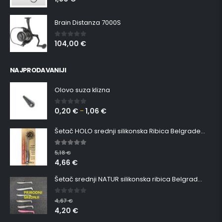
Brain Distanza 7000S
104,00
€
0
out of 5
NAJPRODAVANIJI
Olovo suza klizna
0,20
€
1,06
€
0
out of 5
–
Šetač HOLO srednji silikonska Ribica Belgrade Walker
5.00
out of 5
5,18
€
4,66
€
Šetač srednji NATUR silikonska ribica Belgrade Walker
0
out of 5
4,67
€
4,20
€