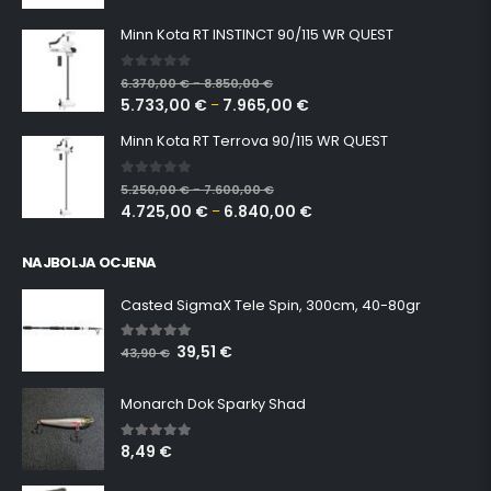
Minn Kota RT INSTINCT 90/115 WR QUEST
0
out of 5
6.370,00
€
8.850,00
€
–
5.733,00
€
7.965,00
€
–
Minn Kota RT Terrova 90/115 WR QUEST
0
out of 5
5.250,00
€
7.600,00
€
–
4.725,00
€
6.840,00
€
–
NAJBOLJA OCJENA
Casted SigmaX Tele Spin, 300cm, 40-80gr
39,51
€
5.00
out of 5
43,90
€
Monarch Dok Sparky Shad
8,49
€
5.00
out of 5