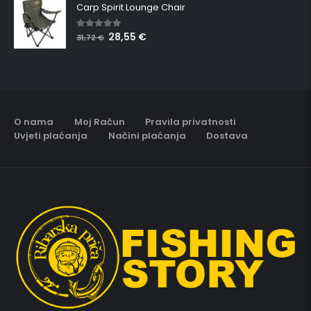
Carp Spirit Lounge Chair
28,55
€
5.00
out of 5
31,72
€
O nama
Moj Račun
Pravila privatnosti
Uvjeti plaćanja
Načini plaćanja
Dostava