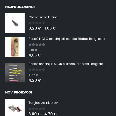
NAJPRODAVANIJI
Olovo suza klizna
0,20
€
1,06
€
0
out of 5
–
Šetač HOLO srednji silikonska Ribica Belgrade Walker
5.00
out of 5
5,18
€
4,66
€
Šetač srednji NATUR silikonska ribica Belgrade Walker
0
out of 5
4,67
€
4,20
€
NOVI PROIZVODI
Tunjica za ribolov
3,80
€
4,70
€
0
out of 5
–