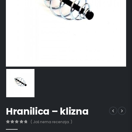
Hranilica – klizna
( Još nema recenzija. )
0
out of 5