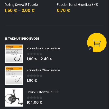
Rolling Swivel E Tackle
Feeder Tunel Hranilica 3×10
1,50
€
–
2,00
€
0,70
€
ISTAKNUTI PROIZVODI
Kamatsu Koiso udice
0
1,90
€
2,40
€
0
out of 5
–
Kamatsu Chika udice
1,80
€
0
out of 5
Brain Distanza 7000S
104,00
€
0
out of 5