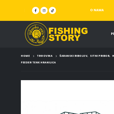
O NAMA
P
HOME
TRGOVINA
ŠARANSKI RIBOLOV
,
SITNI PRIBOR
,
H
FEEDER TENK HRANILICA