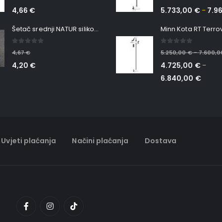
4,66
€
5.733,00
€
7.9
–
Šetač srednji NATUR silikonska ribica Belgrade Walker
0
out of 5
0
out of 5
4,67
€
5.250,00
€
7.600,
–
4,20
€
4.725,00
€
–
6.840,00
€
Uvjeti plaćanja
Načini plaćanja
Dostava