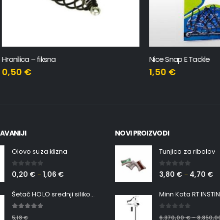
– fiksna
Nice Snap E Tackle
1,50
€
AVANIJI
NOVI PROIZVODI
Olovo suza klizna
Tunjica za ribolov
0
out of 5
0
out of 5
0,20
€
1,06
€
3,80
€
4,70
€
–
–
Šetač HOLO srednji silikonska Ribica Belgrade Walker
5.00
out of 5
0
out of 5
5,18
€
6.370,00
€
8.850,
–