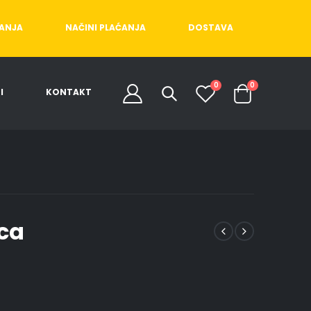
ĆANJA
NAČINI PLAĆANJA
DOSTAVA
0
0
I
KONTAKT
ica