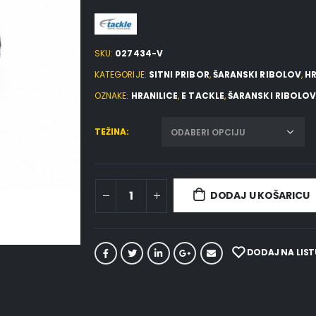
SKU:
027434-V
KATEGORIJE:
SITNI PRIBOR
,
ŠARANSKI RIBOLOV
,
HR
OZNAKE:
HRANILICE
,
E TACKLE
,
ŠARANSKI RIBOLO
TEŽINA
DODAJ U KOŠARICU
DODAJ NA LIST