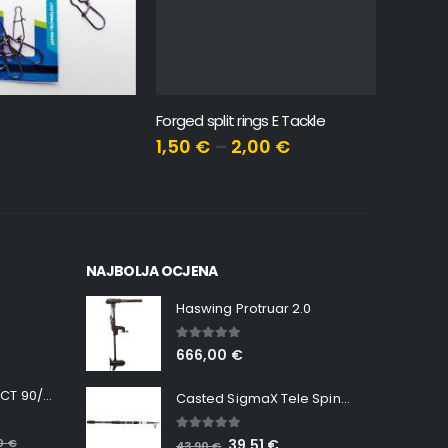
Forged split rings E Tackle
Feeder Di
1,50
€
–
2,00
€
1,70
€
NAJBOLJA OCJENA
Haswing Protruar 2.0
5.00
out of 5
666,00
€
Minn Kota RT INSTINCT 90/115 WR QUEST
Casted SigmaX Tele Spin, 300cm, 40-80gr
5.00
out of 5
00
€
39,51
€
43,90
€