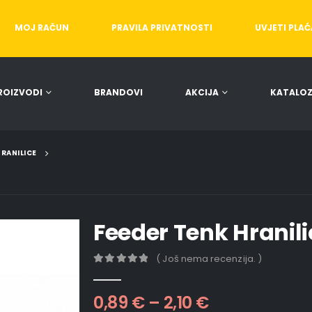
MOJ RAČUN
PRAVILA PRIVATNOSTI
UVJETI PLA
ROIZVODI
BRANDOVI
AKCIJA
KATALOZ
RANILICE
Feeder Tenk Hranil
( Još nema recenzija. )
0
out of 5
0,89
€
–
2,10
€