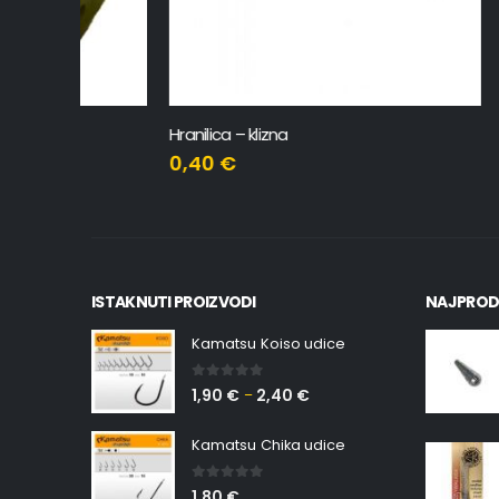
Hranilica – klizna
Hranilica 
0,40
€
0,50
€
ISTAKNUTI PROIZVODI
NAJPROD
Kamatsu Koiso udice
0
out of 5
1,90
€
2,40
€
–
Kamatsu Chika udice
0
out of 5
1,80
€