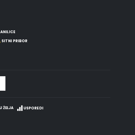
ANILICE
V
,
SITNI PRIBOR
U ŽELJA
USPOREDI