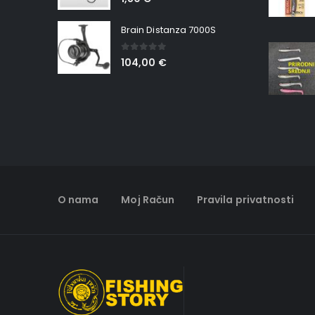
Brain Distanza 7000S
0
out of 5
104,00
€
O nama
Moj Račun
Pravila privatnosti