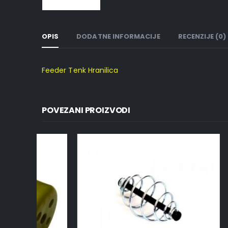
OPIS
DODATNE INFORMACIJE
RECENZIJE (0)
Feeder Tenk Hranilica
POVEZANI PROIZVODI