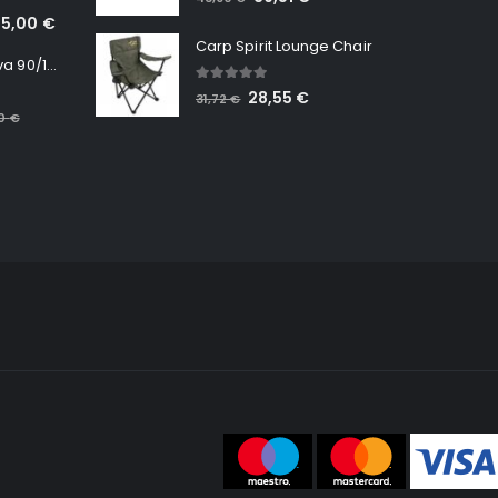
65,00
€
Carp Spirit Lounge Chair
Minn Kota RT Terrova 90/115 WR QUEST
5.00
out of 5
28,55
€
31,72
€
00
€