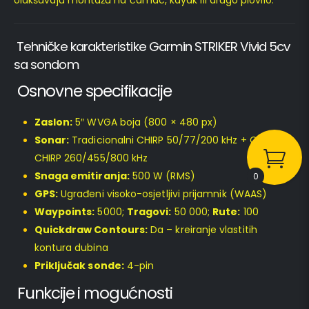
olakšavaju montažu na čamac, kayak ili drugo plovilo.
Tehničke karakteristike Garmin STRIKER Vivid 5cv
sa sondom
Osnovne specifikacije
Zaslon:
5″ WVGA boja (800 × 480 px)
Sonar:
Tradicionalni CHIRP 50/77/200 kHz + ClearVü
CHIRP 260/455/800 kHz
Snaga emitiranja:
500 W (RMS)
0
GPS:
Ugrađeni visoko-osjetljivi prijamnik (WAAS)
Waypoints:
5000;
Tragovi:
50 000;
Rute:
100
Quickdraw Contours:
Da – kreiranje vlastitih
kontura dubina
Priključak sonde:
4-pin
Funkcije i mogućnosti