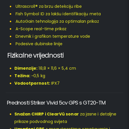
Ultrascroll® za brzu detekciju ribe
Fish Symbol ID za lakšu identifikaciju meta
AutoGain tehnologija za optimalan prikaz
A-Scope real-time prikaz
Dnevnik i grafikon temperature vode
Podesive dubinske linije
Fizikalne vrijednosti
Dimenzije:
18,8 × 11,6 × 5,4 cm
Težina:
~0,5 kg
Vodootpornost:
IPX7
Prednosti Striker Vivid 5cv GPS s GT20-TM
Snažan CHIRP i ClearVü sonar
za jasne i detaljne
prikaze podvodnog svijeta
Ugrađeni GPS
s mogućnostima označavanja i