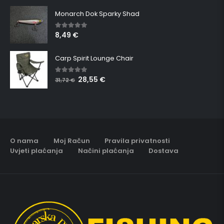
Monarch Dok Sparky Shad
8,49
€
5.00
out of 5
Carp Spirit Lounge Chair
28,55
€
5.00
out of 5
31,72
€
O nama
Moj Račun
Pravila privatnosti
Uvjeti plaćanja
Načini plaćanja
Dostava