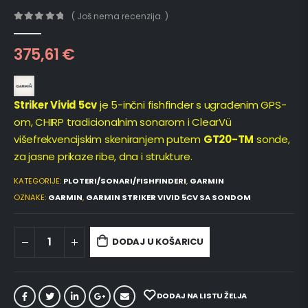
( Još nema recenzija. )
0
out of 5
375,61
€
Striker Vivid 5cv
je 5-inčni fishfinder s ugrađenim GPS-
om, CHIRP tradicionalnim sonarom i ClearVü
višefrekvencijskim skeniranjem putem
GT20-TM
sonde,
za jasne prikaze ribe, dna i strukture.
KATEGORIJE:
PLOTERI/SONARI/FISHFINDERI
,
GARMIN
OZNAKE:
GARMIN
,
GARMIN STRIKER VIVID 5CV SA SONDOM
DODAJ U KOŠARICU
DODAJ NA LISTU ŽELJA