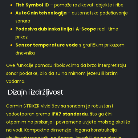
Fish Symbol ID
– pomaže razlikovati objekte i ribe
AutoGain tehnologija
– automatsko podešavanje
sonara
Podesiva dubinska linija
i
A-Scope
real-time
prikaz
Senzor temperature vode
s grafičkim prikazom
dnevnika
Ove funkcije pomažu ribolovcima da brzo interpretiraju
sonar podatke, bilo da su na mirnom jezeru ili brzim
vodama.
Dizajn i izdržljivost
Garmin STRIKER Vivid 5cv sa sondom je robustan i
vodootporan prema
IPX7 standardu
, što ga čini
otpornim na prskanje i povremene uvjete mokrog okoliša
na vodi. Kompaktne dimenzije i lagana konstrukcija