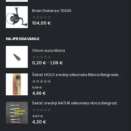
Brain Distanza 7000S
104,00
€
0
out of 5
NAJPRODAVANIJI
Olovo suza klizna
0,20
€
1,06
€
0
out of 5
–
Šetač HOLO srednji silikonska Ribica Belgrade Walker
5.00
out of 5
5,18
€
4,66
€
Šetač srednji NATUR silikonska ribica Belgrade Walker
0
out of 5
4,67
€
4,20
€