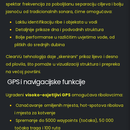
spektar frekvencija za poboljšanu separaciju ciljeva i bolju
jasnoću od tradicionalnih sonara, čime omogućava:
Lakšu identifikaciju ribe i objekata u vodi
Detaljnije prikaze dna i podvodnih struktura
Bolje performanse u različitim uvjetima vode, od
plitkih do srednjih dubina
ClearVü tehnologija daje „skenirani“ prikaz lijevo i desno
od plovila, što pomaže u vizualizaciji struktura i prepreka
na većoj površini.
GPS i navigacijske funkcije
Ugrađeni
visoko-osjetljivi GPS
omogućava ribolovcima:
Označavanje omiljenih mjesta, hot-spotova ribolova
i mjesta za kotvenje
Spremanje do 5000 waypoints (točaka), 50 000
točaka traga i 100 ruta