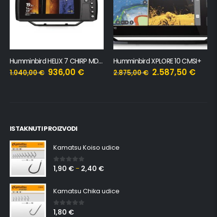
Humminbird HELIX 7 CHIRP MDI GPS G4N CHO
Humminbird XPLORE 10 CMSI+
936,00
€
2.587,50
€
1.040,00
€
2.875,00
€
ISTAKNUTI PROIZVODI
Kamatsu Koiso udice
1,90
€
2,40
€
0
out of 5
–
Kamatsu Chika udice
1,80
€
0
out of 5