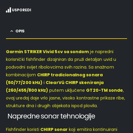
USPOREDI
OPIS
Garmin STRIKER Vivid 5cv sa sondom
je napredni
korisnički fishfinder dizajniran da pruži detaljan uvid u
podvodni svijet ribolovcima svih razina. Sa snažnom
kombinacijom
CHIRP tradicionalnog sonara
(50/77/200 kHz)
i
ClearVü CHIRP skeniranja
(260/455/800 kHz)
putem uključene
GT20-TM sonde
,
ovaj uređaj daje vrlo jasne, visoko kontrastne prikaze ribe,
strukture dna i drugih objekata ispod plovila.
Napredne sonar tehnologije
Fishfinder koristi
CHIRP sonar
koji emitira kontinuirani