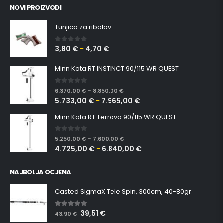
NOVI PROIZVODI
Tunjica za ribolov
3,80
€
4,70
€
0
out of 5
–
Minn Kota RT INSTINCT 90/115 WR QUEST
0
out of 5
6.370,00
€
8.850,00
€
–
5.733,00
€
7.965,00
€
–
Minn Kota RT Terrova 90/115 WR QUEST
0
out of 5
5.250,00
€
7.600,00
€
–
4.725,00
€
6.840,00
€
–
NAJBOLJA OCJENA
Casted SigmaX Tele Spin, 300cm, 40-80gr
39,51
€
5.00
out of 5
43,90
€