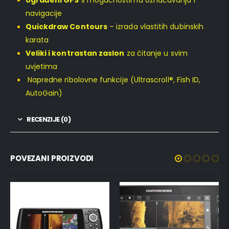
navigacije
Quickdraw Contours
– izrada vlastitih dubinskih
karata
Veliki i kontrastan zaslon
za čitanje u svim
uvjetima
Napredne ribolovne funkcije (Ultrascroll®, Fish ID,
AutoGain)
RECENZIJE (0)
POVEZANI PROIZVODI