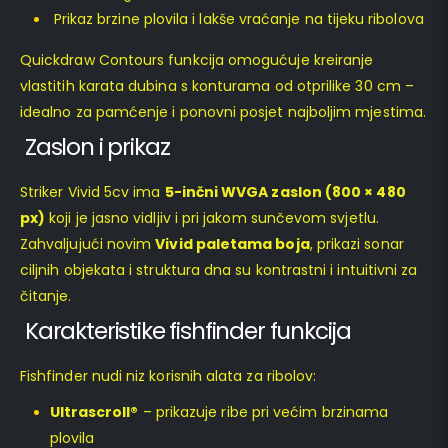
Prikaz brzine plovila i lakše vraćanje na tijeku ribolova
Quickdraw Contours funkcija omogućuje kreiranje
vlastitih karata dubina s konturama od otprilike 30 cm –
idealno za pamćenje i ponovni posjet najboljim mjestima.
Zaslon i prikaz
Striker Vivid 5cv ima
5-inčni WVGA zaslon (800 × 480
px)
koji je jasno vidljiv i pri jakom sunčevom svjetlu.
Zahvaljujući novim
Vivid paletama boja
, prikazi sonar
ciljnih objekata i struktura dna su kontrastni i intuitivni za
čitanje.
Karakteristike fishfinder funkcija
Fishfinder nudi niz korisnih alata za ribolov:
Ultrascroll®
– prikazuje ribe pri većim brzinama
plovila