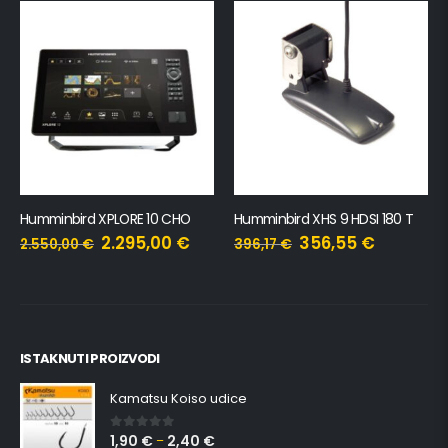
Humminbird XPLORE 10 CHO
Humminbird XHS 9 HDSI 180 T
2.295,00
€
356,55
€
2.550,00
€
396,17
€
ISTAKNUTI PROIZVODI
Kamatsu Koiso udice
1,90
€
2,40
€
0
out of 5
–