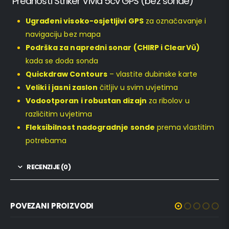
Prednosti Striker Vivid 5cv GPS (bez sonde)
Ugrađeni visoko-osjetljivi GPS
za označavanje i
navigaciju bez mapa
Podrška za napredni sonar (CHIRP i ClearVü)
kada se doda sonda
Quickdraw Contours
– vlastite dubinske karte
Veliki i jasni zaslon
čitljiv u svim uvjetima
Vodootporan i robustan dizajn
za ribolov u
različitim uvjetima
Fleksibilnost nadogradnje sonde
prema vlastitim
potrebama
RECENZIJE (0)
POVEZANI PROIZVODI