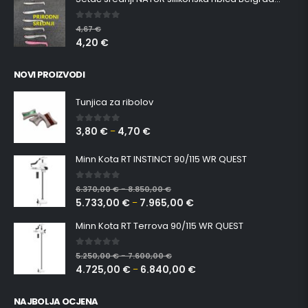
0
out of 5
4,67
€
4,20
€
NOVI PROIZVODI
Tunjica za ribolov
3,80
€
4,70
€
0
out of 5
–
Minn Kota RT INSTINCT 90/115 WR QUEST
0
out of 5
6.370,00
€
8.850,00
€
–
5.733,00
€
7.965,00
€
–
Minn Kota RT Terrova 90/115 WR QUEST
0
out of 5
5.250,00
€
7.600,00
€
–
4.725,00
€
6.840,00
€
–
NAJBOLJA OCJENA