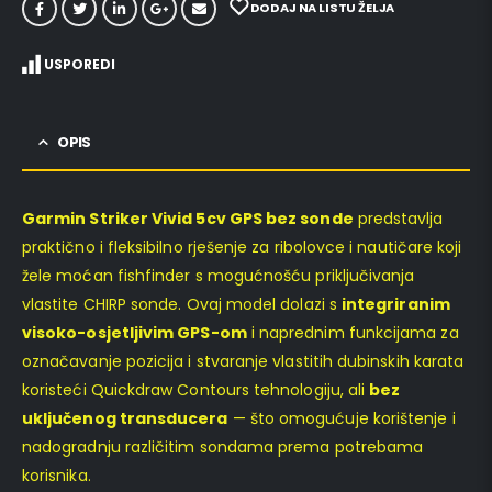
DODAJ NA LISTU ŽELJA
USPOREDI
OPIS
Garmin Striker Vivid 5cv GPS bez sonde
predstavlja
praktično i fleksibilno rješenje za ribolovce i nautičare koji
žele moćan fishfinder s mogućnošću priključivanja
vlastite CHIRP sonde. Ovaj model dolazi s
integriranim
visoko-osjetljivim GPS-om
i naprednim funkcijama za
označavanje pozicija i stvaranje vlastitih dubinskih karata
koristeći Quickdraw Contours tehnologiju, ali
bez
uključenog transducera
— što omogućuje korištenje i
nadogradnju različitim sondama prema potrebama
korisnika.