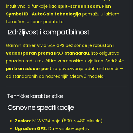
intuitivno, a funkcije kao
split-screen zoom
,
Fish
Symbol ID
i
AutoGain tehnologija
pomažu u lakšem
tumačenju sonar podataka.
Izdržljivost i kompatibilnost
Garmin Striker Vivid 5cv GPS bez sonde je robustan i
vodootporan prema IPX7 standardu
, što osigurava
pouzdan rad u različitim vremenskim uvjetima. Sadrži
4-
pin transducer port
za povezivanje odabranih sondi —
od standardnih do naprednijih ClearVü modela.
Tehničke karakteristike
Osnovne specifikacije
Zaslon:
5″ WVGA boja (800 × 480 piksela)
Ugrađeni GPS:
Da – visoko-osjetljiv