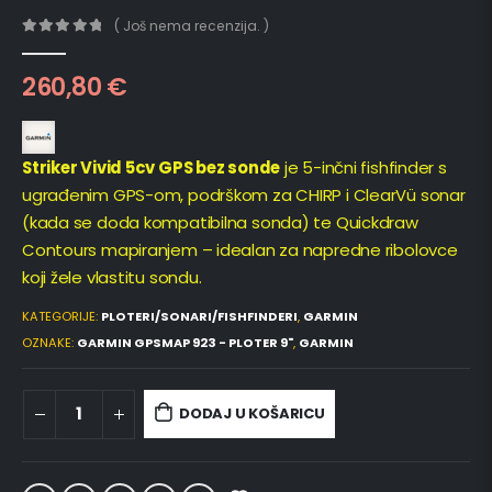
( Još nema recenzija. )
0
out of 5
260,80
€
Striker Vivid 5cv GPS bez sonde
je 5-inčni fishfinder s
ugrađenim GPS-om, podrškom za CHIRP i ClearVü sonar
(kada se doda kompatibilna sonda) te Quickdraw
Contours mapiranjem – idealan za napredne ribolovce
koji žele vlastitu sondu.
KATEGORIJE:
PLOTERI/SONARI/FISHFINDERI
,
GARMIN
OZNAKE:
GARMIN GPSMAP 923 - PLOTER 9"
,
GARMIN
DODAJ U KOŠARICU