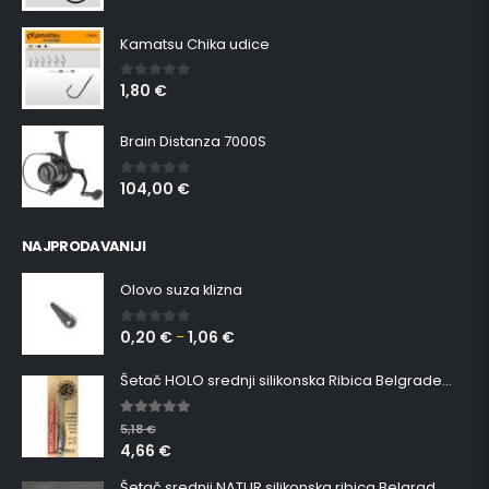
Kamatsu Chika udice
1,80
€
0
out of 5
Brain Distanza 7000S
104,00
€
0
out of 5
NAJPRODAVANIJI
Olovo suza klizna
0,20
€
1,06
€
0
out of 5
–
Šetač HOLO srednji silikonska Ribica Belgrade Walker
5.00
out of 5
5,18
€
4,66
€
Šetač srednji NATUR silikonska ribica Belgrade Walker