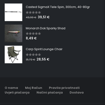
Casted SigmaX Tele Spin, 300cm, 40-80gr
39,51
€
5.00
out of 5
43,90
€
Monarch Dok Sparky Shad
8,49
€
5.00
out of 5
Carp Spirit Lounge Chair
28,55
€
5.00
out of 5
31,72
€
O nama
Moj Račun
Pravila privatnosti
Uvjeti plaćanja
Načini plaćanja
Dostava