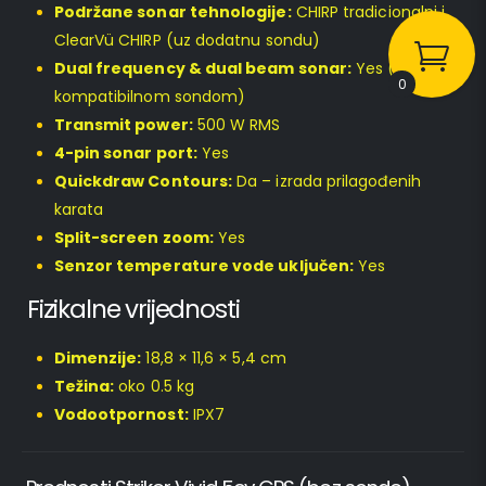
Podržane sonar tehnologije:
CHIRP tradicionalni i
ClearVü CHIRP (uz dodatnu sondu)
Dual frequency & dual beam sonar:
Yes (s
0
kompatibilnom sondom)
Transmit power:
500 W RMS
4-pin sonar port:
Yes
Quickdraw Contours:
Da – izrada prilagođenih
karata
Split-screen zoom:
Yes
Senzor temperature vode uključen:
Yes
Fizikalne vrijednosti
Dimenzije:
18,8 × 11,6 × 5,4 cm
Težina:
oko 0.5 kg
Vodootpornost:
IPX7