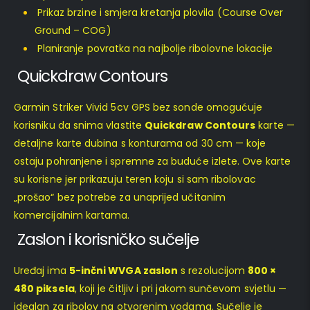
Prikaz brzine i smjera kretanja plovila (Course Over
Ground – COG)
Planiranje povratka na najbolje ribolovne lokacije
Quickdraw Contours
Garmin Striker Vivid 5cv GPS bez sonde omogućuje
korisniku da snima vlastite
Quickdraw Contours
karte —
detaljne karte dubina s konturama od 30 cm — koje
ostaju pohranjene i spremne za buduće izlete. Ove karte
su korisne jer prikazuju teren koju si sam ribolovac
„prošao“ bez potrebe za unaprijed učitanim
komercijalnim kartama.
Zaslon i korisničko sučelje
Uređaj ima
5-inčni WVGA zaslon
s rezolucijom
800 ×
480 piksela
, koji je čitljiv i pri jakom sunčevom svjetlu —
idealan za ribolov na otvorenim vodama. Sučelje je