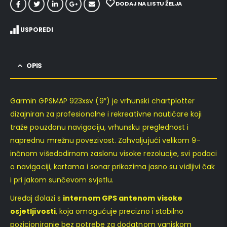
DODAJ NA LISTU ŽELJA
USPOREDI
OPIS
Garmin GPSMAP 923xsv (9″) je vrhunski chartplotter
dizajniran za profesionalne i rekreativne nautičare koji
traže pouzdanu navigaciju, vrhunsku preglednost i
naprednu mrežnu povezivost. Zahvaljujući velikom 9-
inčnom višedodirnom zaslonu visoke rezolucije, svi podaci
o navigaciji, kartama i sonar prikazima jasno su vidljivi čak
i pri jakom sunčevom svjetlu.
Uređaj dolazi s
internom GPS antenom visoke
osjetljivosti
, koja omogućuje precizno i stabilno
pozicioniranje bez potrebe za dodatnom vanjskom