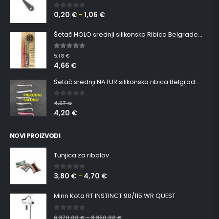
0,20
€
1,06
€
0
out of 5
–
Šetač HOLO srednji silikonska Ribica Belgrade Walker
5.00
out of 5
5,18
€
4,66
€
Šetač srednji NATUR silikonska ribica Belgrade Walker
0
out of 5
4,67
€
4,20
€
NOVI PROIZVODI
Tunjica za ribolov
3,80
€
4,70
€
0
out of 5
–
Minn Kota RT INSTINCT 90/115 WR QUEST
0
out of 5
6.370,00
€
8.850,00
€
–