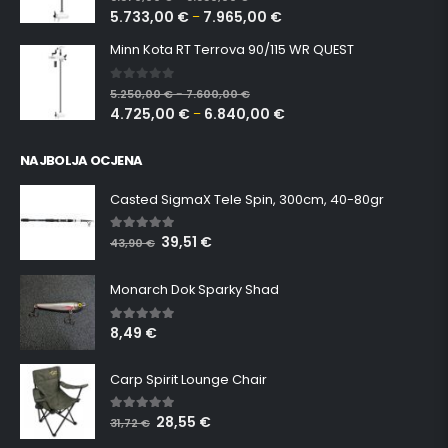
5.733,00
€
7.965,00
€
–
Minn Kota RT Terrova 90/115 WR QUEST
0
out of 5
5.250,00
€
7.600,00
€
–
4.725,00
€
6.840,00
€
–
NAJBOLJA OCJENA
Casted SigmaX Tele Spin, 300cm, 40-80gr
39,51
€
5.00
out of 5
43,90
€
Monarch Dok Sparky Shad
8,49
€
5.00
out of 5
Carp Spirit Lounge Chair
28,55
€
5.00
out of 5
31,72
€