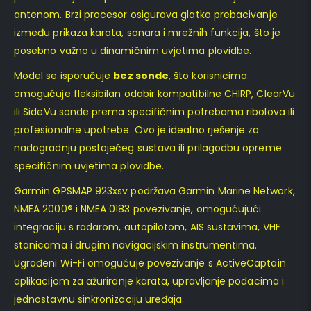
antenom. Brzi procesor osigurava glatko prebacivanje
između prikaza karata, sonara i mrežnih funkcija, što je
posebno važno u dinamičnim uvjetima plovidbe.
Model se isporučuje
bez sonde
, što korisnicima
omogućuje fleksibilan odabir kompatibilne CHIRP, ClearVü
ili SideVü sonde prema specifičnim potrebama ribolova ili
profesionalne upotrebe. Ovo je idealno rješenje za
nadogradnju postojećeg sustava ili prilagodbu opreme
specifičnim uvjetima plovidbe.
Garmin GPSMAP 923xsv podržava Garmin Marine Network,
NMEA 2000® i NMEA 0183 povezivanje, omogućujući
integraciju s radarom, autopilotom, AIS sustavima, VHF
stanicama i drugim navigacijskim instrumentima.
Ugrađeni Wi-Fi omogućuje povezivanje s ActiveCaptain
aplikacijom za ažuriranje karata, upravljanje podacima i
jednostavnu sinkronizaciju uređaja.