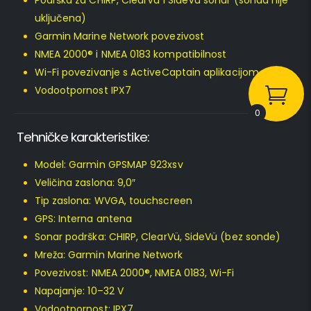
uključena)
Garmin Marine Network povezivost
NMEA 2000® i NMEA 0183 kompatibilnost
Wi-Fi povezivanje s ActiveCaptain aplikacijom
Vodootpornost IPX7
0
Tehničke karakteristike:
Model: Garmin GPSMAP 923xsv
Veličina zaslona: 9,0″
Tip zaslona: WVGA, touchscreen
GPS: Interna antena
Sonar podrška: CHIRP, ClearVü, SideVü (bez sonde)
Mreža: Garmin Marine Network
Povezivost: NMEA 2000®, NMEA 0183, Wi-Fi
Napajanje: 10–32 V
Vodootpornost: IPX7