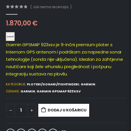
( Još nema recenzija. )
0
out of 5
1.870,00
€
Garmin GPSMAP 923xsv je 9-inčni premium ploter s
internom GPS antenom i podrškom za napredne sonar
tehnologije (sonda nije uključena). Idealan za zahtjevne
nautičare koji žele vrhunsku preglednost i potpunu
integraciju sustava na plovilu.
KATEGORIJE:
PLOTERI/SONARI/FISHFINDERI
,
GARMIN
OZNAKE:
GARMIN
,
GARMIN GPSMAP 923XSV
DODAJ U KOŠARICU