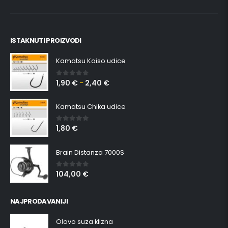
ISTAKNUTI PROIZVODI
Kamatsu Koiso udice
1,90
€
2,40
€
0
out of 5
–
Kamatsu Chika udice
1,80
€
0
out of 5
Brain Distanza 7000S
104,00
€
0
out of 5
NAJPRODAVANIJI
Olovo suza klizna