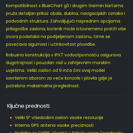
Kompatibilnost s BlueChart g3 i drugim Garmin kartama
pruža detaljan prikaz obale, dubina, navigacijskih oznaka i
podvodnih struktura. Zahvaljujući naprednim opcijama
prilagodbe zaslona, korisnik može istovremeno pratiti više
izvora podataka na podijeljenom zaslonu, čime se
povećava sigurnost i učinkovitost plovidbe.
Robusna konstrukcija s IPX7 vodootpornošću osigurava
dugotrajnost i pouzdan rad u zahtjevnim morskim
uvjetima. Veliki zaslon od 9 inča čini ovaj model
savršenim izborom za veće konzole i plovila gdje je
potrebna maksimalna preglednost.
Ključne prednosti:
Veliki 9″ višedodirni zaslon visoke rezolucije
Interna GPS antena visoke preciznosti
Podrška za CHIRP, ClearVü i SideVü sonar (sonda nije