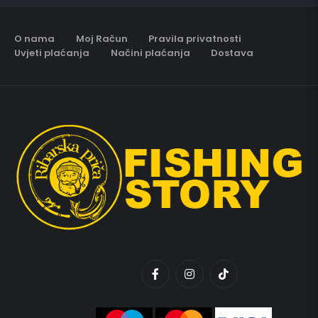
O nama
Moj Račun
Pravila privatnosti
Uvjeti plaćanja
Načini plaćanja
Dostava