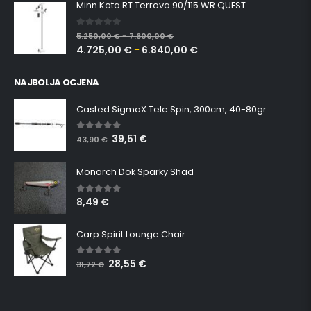
Minn Kota RT Terrova 90/115 WR QUEST
0
out of 5
5.250,00
€
7.600,00
€
–
4.725,00
€
6.840,00
€
–
NAJBOLJA OCJENA
Casted SigmaX Tele Spin, 300cm, 40-80gr
39,51
€
5.00
out of 5
43,90
€
Monarch Dok Sparky Shad
8,49
€
5.00
out of 5
Carp Spirit Lounge Chair
28,55
€
5.00
out of 5
31,72
€