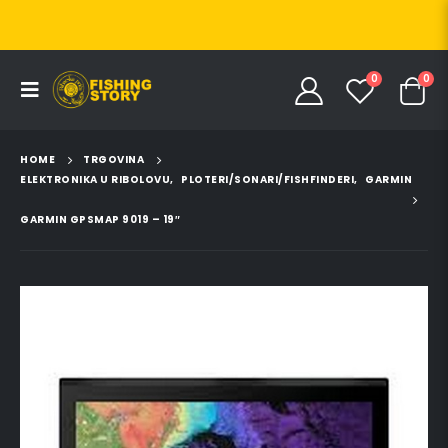
0
0
HOME
TRGOVINA
ELEKTRONIKA U RIBOLOVU
,
PLOTERI/SONARI/FISHFINDERI
,
GARMIN
GARMIN GPSMAP 9019 – 19″