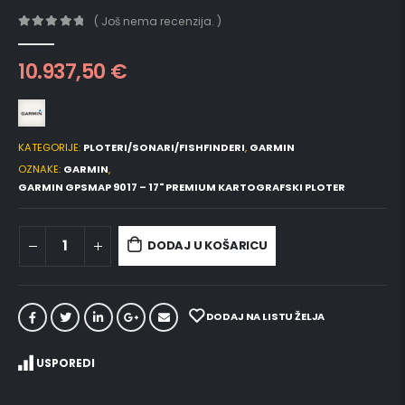
( Još nema recenzija. )
0
out of 5
10.937,50
€
KATEGORIJE:
PLOTERI/SONARI/FISHFINDERI
,
GARMIN
OZNAKE:
GARMIN
,
GARMIN GPSMAP 9017 – 17" PREMIUM KARTOGRAFSKI PLOTER
DODAJ U KOŠARICU
DODAJ NA LISTU ŽELJA
USPOREDI