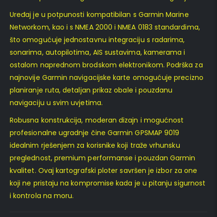
Uređaj je u potpunosti kompatibilan s Garmin Marine
Networkom, kao i s NMEA 2000 i NMEA 0183 standardima,
što omogućuje jednostavnu integraciju s radarima,
sonarima, autopilotima, AIS sustavima, kamerama i
ostalom naprednom brodskom elektronikom. Podrška za
najnovije Garmin navigacijske karte omogućuje precizno
planiranje ruta, detaljan prikaz obale i pouzdanu
navigaciju u svim uvjetima.
Robusna konstrukcija, moderan dizajn i mogućnost
profesionalne ugradnje čine Garmin GPSMAP 9019
idealnim rješenjem za korisnike koji traže vrhunsku
preglednost, premium performanse i pouzdan Garmin
kvalitet. Ovaj kartografski ploter savršen je izbor za one
koji ne pristaju na kompromise kada je u pitanju sigurnost
i kontrola na moru.