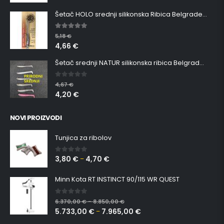
Šetač HOLO srednji silikonska Ribica Belgrade Walker
5.00
out of 5
5,18
€
4,66
€
Šetač srednji NATUR silikonska ribica Belgrade Walker
0
out of 5
4,67
€
4,20
€
NOVI PROIZVODI
Tunjica za ribolov
3,80
€
4,70
€
0
out of 5
–
Minn Kota RT INSTINCT 90/115 WR QUEST
0
out of 5
6.370,00
€
8.850,00
€
–
5.733,00
€
7.965,00
€
–