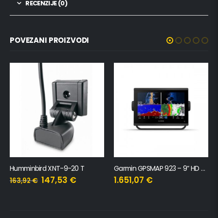
RECENZIJE (0)
POVEZANI PROIZVODI
Humminbird XNT-9-20 T
Garmin GPSMAP 923 – 9” HD GPS ploter
147,53
€
1.651,07
€
163,92
€