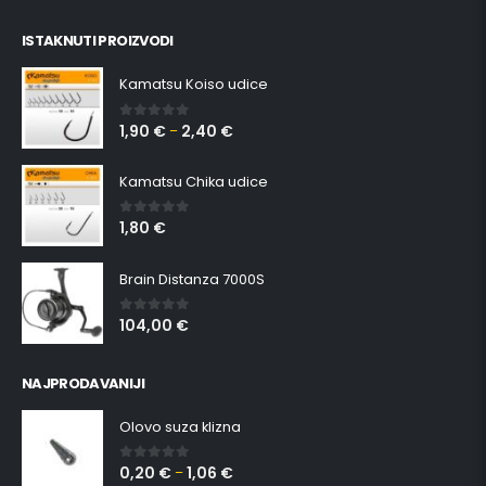
ISTAKNUTI PROIZVODI
Kamatsu Koiso udice
1,90
€
2,40
€
0
out of 5
–
Kamatsu Chika udice
1,80
€
0
out of 5
Brain Distanza 7000S
104,00
€
0
out of 5
NAJPRODAVANIJI
Olovo suza klizna
0,20
€
1,06
€
0
out of 5
–