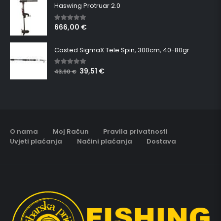
Haswing Protruar 2.0
666,00
€
5.00
out of 5
Casted SigmaX Tele Spin, 300cm, 40-80gr
39,51
€
5.00
out of 5
43,90
€
O nama
Moj Račun
Pravila privatnosti
Uvjeti plaćanja
Načini plaćanja
Dostava