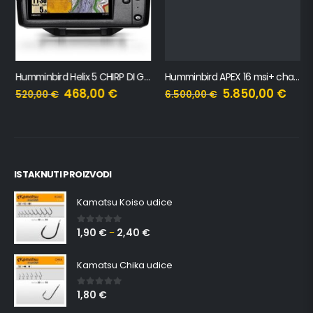
Humminbird Helix 5 CHIRP DI GPS G3
Humminbird APEX 16 msi+ chartplotter
468,00
€
5.850,00
€
520,00
€
6.500,00
€
ISTAKNUTI PROIZVODI
Kamatsu Koiso udice
1,90
€
2,40
€
0
out of 5
–
Kamatsu Chika udice
1,80
€
0
out of 5