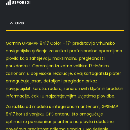
USPOREDI
OPIS
Garmin GPSMAP 8417 Color – 17″ predstavlja vrhunsko
navigacijsko rješenje za velika i profesionalno opremljena
plovila koja zahtijevaju maksimalnu preglednost i
pouzdanost. Opremljen izuzetno velikim 17-inčnim
zaslonom u boji visoke rezolucije, ovaj kartografski ploter
omogućuje jasan, detaljan i pregledan prikaz
navigacijskih karata, radara, sonara i svih ključnih brodskih
informacija, čak i u najzahtjevnijim uvjetima plovidbe.
Za razliku od modela s integriranom antenom, GPSMAP
8417 koristi vanjsku GPS antenu, što omogućuje
optimalno pozicioniranje antene na plovilu i dodatno
povećava preciznost prijema signala. Ovo rješenje