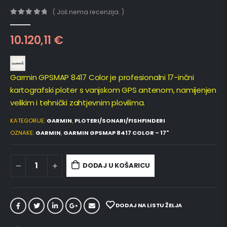
( Još nema recenzija. )
0
out of 5
10.120,11
€
Garmin GPSMAP 8417 Color je profesionalni 17-inčni
kartografski ploter s vanjskom GPS antenom, namijenjen
velikim i tehnički zahtjevnim plovilima.
KATEGORIJE:
GARMIN
,
PLOTERI/SONARI/FISHFINDERI
OZNAKE:
GARMIN
,
GARMIN GPSMAP 8417 COLOR – 17"
DODAJ U KOŠARICU
DODAJ NA LISTU ŽELJA