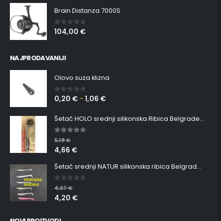
Brain Distanza 7000S
104,00
€
0
out of 5
NAJPRODAVANIJI
Olovo suza klizna
0,20
€
1,06
€
0
out of 5
–
Šetač HOLO srednji silikonska Ribica Belgrade Walker
5.00
out of 5
5,18
€
4,66
€
Šetač srednji NATUR silikonska ribica Belgrade Walker
0
out of 5
4,67
€
4,20
€
NOVI PROIZVODI