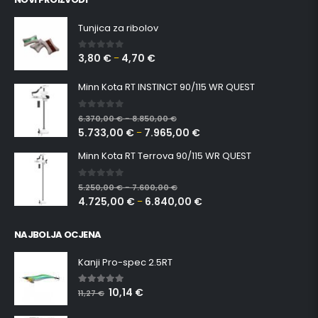
Tunjica za ribolov
3,80
€
4,70
€
0
out of 5
–
Minn Kota RT INSTINCT 90/115 WR QUEST
0
out of 5
6.370,00
€
8.850,00
€
–
5.733,00
€
7.965,00
€
–
Minn Kota RT Terrova 90/115 WR QUEST
0
out of 5
5.250,00
€
7.600,00
€
–
4.725,00
€
6.840,00
€
–
NAJBOLJA OCJENA
Kanji Pro-spec 2.5RT
10,14
€
5.00
out of 5
11,27
€