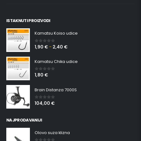
ISTAKNUTI PROIZVODI
Kamatsu Koiso udice
1,90
€
2,40
€
0
out of 5
–
Kamatsu Chika udice
1,80
€
0
out of 5
Brain Distanza 7000S
104,00
€
0
out of 5
NAJPRODAVANIJI
Olovo suza klizna