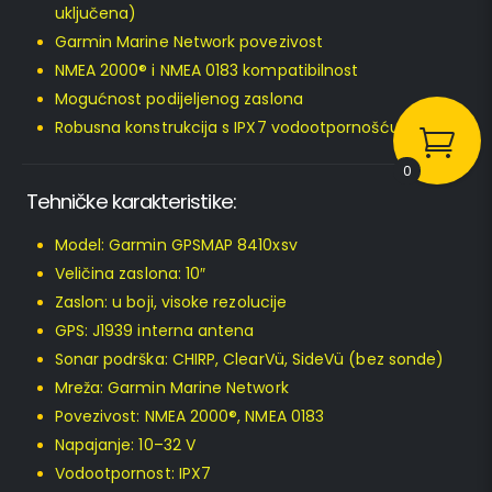
uključena)
Garmin Marine Network povezivost
NMEA 2000® i NMEA 0183 kompatibilnost
Mogućnost podijeljenog zaslona
Robusna konstrukcija s IPX7 vodootpornošću
0
Tehničke karakteristike:
Model: Garmin GPSMAP 8410xsv
Veličina zaslona: 10″
Zaslon: u boji, visoke rezolucije
GPS: J1939 interna antena
Sonar podrška: CHIRP, ClearVü, SideVü (bez sonde)
Mreža: Garmin Marine Network
Povezivost: NMEA 2000®, NMEA 0183
Napajanje: 10–32 V
Vodootpornost: IPX7