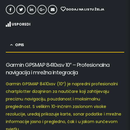
DODAJ NA LISTU ŽELJA
USPOREDI
OPIS
Garmin GPSMAP 8410xsv 10″ – Profesionalna
navigacija i mrežna integracija
Garmin GPSMAP 8410xsv (10″) je napredni profesionalni
chartplotter dizajniran za nautičare koji zahtijevaju
preciznu navigaciju, pouzdanost i maksimalnu
preglednost. S velikim 10-inčnim zaslonom visoke
rezolucije, uređaj prikazuje karte, sonar podatke i mrežne
informacije jasno i pregledno, čak i u jakom sunčevom
svjetlu.