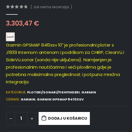
( Još nema recenzija. )
0
out of 5
3.303,47
€
Garmin GPSMAP 8410xsv 10″ je profesionalni ploter s
J1939 internom antenom i podrškom za CHIRP, ClearVü i
SideVü sonar (sonda nije uključena). Namijenjen je
profesionalnim nautičarima i veći plovilima gdje je
potrebna maksimalna preglednost i potpuna mrežna
integracija.
KATEGORIJE:
PLOTERI/SONARI/FISHFINDERI
,
GARMIN
OZNAKE:
GARMIN
,
GARMIN GPSMAP 8410XSV
DODAJ U KOŠARICU