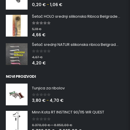
0,20
€
1,06
€
0
out of 5
–
Šetač HOLO srednji silikonska Ribica Belgrade Walker
5.00
out of 5
5,18
€
4,66
€
Šetač srednji NATUR silikonska ribica Belgrade Walker
0
out of 5
4,67
€
4,20
€
NOVI PROIZVODI
Tunjica za ribolov
3,80
€
4,70
€
0
out of 5
–
Minn Kota RT INSTINCT 90/115 WR QUEST
0
out of 5
6.370,00
€
8.850,00
€
–