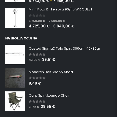
5.733,00
€
7.965,00
€
–
Minn Kota RT Terrova 90/115 WR QUEST
0
out of 5
5.250,00
€
7.600,00
€
–
4.725,00
€
6.840,00
€
–
NAJBOLJA OCJENA
Casted SigmaX Tele Spin, 300cm, 40-80gr
39,51
€
5.00
out of 5
43,90
€
Monarch Dok Sparky Shad
8,49
€
5.00
out of 5
Carp Spirit Lounge Chair
28,55
€
5.00
out of 5
31,72
€