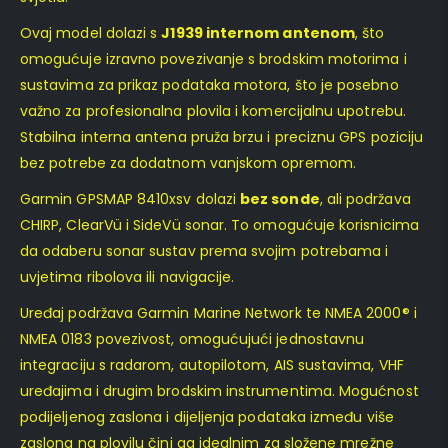
Ovaj model dolazi s
J1939 internom antenom
, što
omogućuje izravno povezivanje s brodskim motorima i
sustavima za prikaz podataka motora, što je posebno
važno za profesionalna plovila i komercijalnu upotrebu.
Stabilna interna antena pruža brzu i preciznu GPS poziciju
bez potrebe za dodatnom vanjskom opremom.
Garmin GPSMAP 8410xsv dolazi
bez sonde
, ali podržava
CHIRP, ClearVü i SideVü sonar. To omogućuje korisnicima
da odaberu sonar sustav prema svojim potrebama i
uvjetima ribolova ili navigacije.
Uređaj podržava Garmin Marine Network te NMEA 2000® i
NMEA 0183 povezivost, omogućujući jednostavnu
integraciju s radarom, autopilotom, AIS sustavima, VHF
uređajima i drugim brodskim instrumentima. Mogućnost
podijeljenog zaslona i dijeljenja podataka između više
zaslona na plovilu čini ga idealnim za složene mrežne