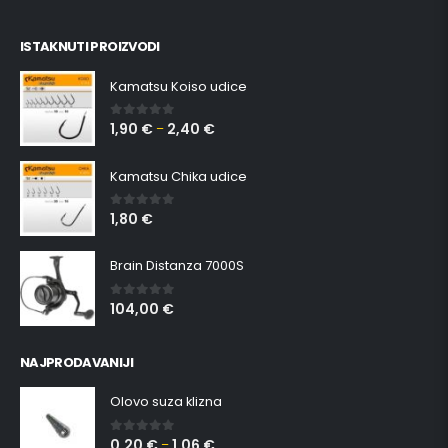
ISTAKNUTI PROIZVODI
Kamatsu Koiso udice
1,90
€
2,40
€
0
out of 5
–
Kamatsu Chika udice
1,80
€
0
out of 5
Brain Distanza 7000S
104,00
€
0
out of 5
NAJPRODAVANIJI
Olovo suza klizna
0,20
€
1,06
€
0
out of 5
–