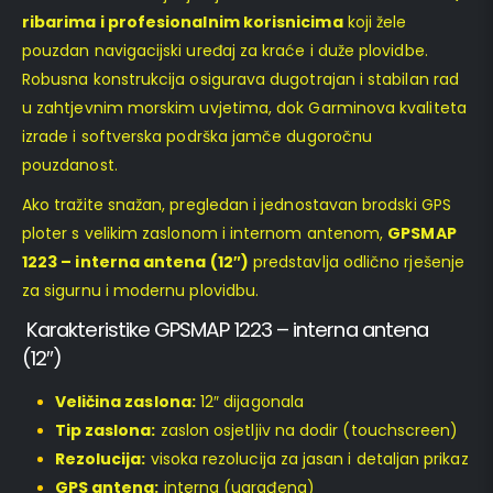
ribarima i profesionalnim korisnicima
koji žele
pouzdan navigacijski uređaj za kraće i duže plovidbe.
Robusna konstrukcija osigurava dugotrajan i stabilan rad
u zahtjevnim morskim uvjetima, dok Garminova kvaliteta
izrade i softverska podrška jamče dugoročnu
pouzdanost.
Ako tražite snažan, pregledan i jednostavan brodski GPS
ploter s velikim zaslonom i internom antenom,
GPSMAP
1223 – interna antena (12″)
predstavlja odlično rješenje
za sigurnu i modernu plovidbu.
Karakteristike GPSMAP 1223 – interna antena
(12″)
Veličina zaslona:
12″ dijagonala
Tip zaslona:
zaslon osjetljiv na dodir (touchscreen)
Rezolucija:
visoka rezolucija za jasan i detaljan prikaz
GPS antena:
interna (ugrađena)