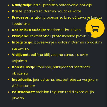
Navigacija:
brzo i precizno određivanje pozicije
Karte:
podrška za Garmin nautičke karte
Procesor:
snažan procesor za brzo učitavanje karata
i podataka
Korisničko sučelje:
moderno i intuitivno
0
Primjena:
rekreativna i profesionalna plovila
Integracija:
povezivanje s ostalim Garmin i brodskim
sustavima
Vidljivost:
odlična čitljivost na suncu i u svim
uvjetima
Konstrukcija:
robusna, prilagođena morskom
okruženju
Instalacija:
jednostavna, bez potrebe za vanjskom
GPS antenom
Pouzdanost:
stabilan i siguran rad tijekom duljih
plovidbi