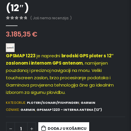
(12″)
( Još nema recenzija. )
0
out of 5
3.185,35
€
GPSMAP 1223
je napredni
brodski GPS ploter s 12″
zaslonom i internom GPS antenom
, namijenjen
pouzdanoj i preciznoj navigaciji na moru. Veliki
touchscreen zaslon, brzo procesiranje podataka i
Garminova provjerena tehnologija čine ga idealnim
izborom za sigurnu plovidbu.
KATEGORIJE:
PLOTERI/SONARI/FISHFINDERI
,
GARMIN
OZNAKE:
GARMIN
,
GPSMAP 1223 – INTERNA ANTENA (12")
DODAJ U KOŠARICU