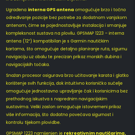
Ugrađena
interna GPS antena
omogućuje brzo i točno
određivanje pozicije bez potrebe za dodatnom vanjskom
antenom, čime se pojednostavljuje instalacija i smanjuje
kompleksnost sustava na plovilu. GPSMAP 1223 – interna
antena (12″) kompatibilan je s Garmin nautičkim
kartama, što omogućuje detaljno planiranje ruta, sigurnu
navigaciju uz obalu te precizan prikaz morskih dubina i
navigacijskih točaka.
Snažan procesor osigurava brzo učitavanje karata i glatko
korištenje svih funkcija, dok intuitivno korisničko sučelje
omogućuje jednostavno upravljanje čak i korisnicima bez
prethodnog iskustva s naprednim navigacijskim
sustavima. Veliki zaslon omogućuje istovremeni prikaz
više informacija, što dodatno povećava sigurnost i
kontrolu tijekom plovidbe.
GPSMAP 1223 namijenjen je
rekreativnim nautičarima,