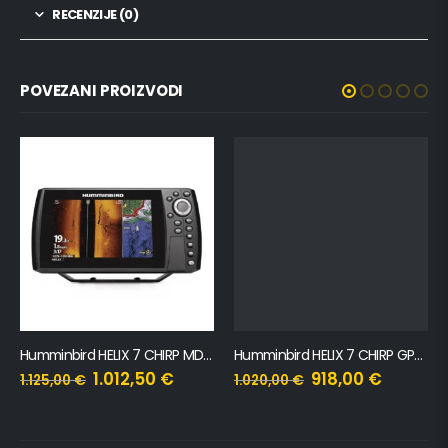
RECENZIJE (0)
POVEZANI PROIZVODI
Humminbird HELIX 7 CHIRP MDI GPS G4N
Humminbird HELIX 7 CHIRP GPS G4N
1.012,50
€
918,00
€
1.125,00
€
1.020,00
€