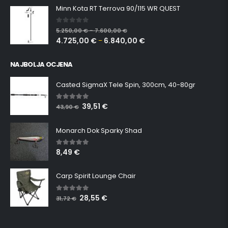
Minn Kota RT Terrova 90/115 WR QUEST
0
out of 5
5.250,00
€
7.600,00
€
–
4.725,00
€
6.840,00
€
–
NAJBOLJA OCJENA
Casted SigmaX Tele Spin, 300cm, 40-80gr
39,51
€
5.00
out of 5
43,90
€
Monarch Dok Sparky Shad
8,49
€
5.00
out of 5
Carp Spirit Lounge Chair
28,55
€
5.00
out of 5
31,72
€