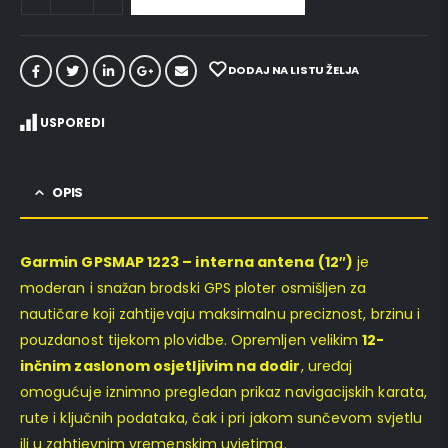
DODAJ NA LISTU ŽELJA
USPOREDI
OPIS
Garmin GPSMAP 1223 – interna antena (12″)
je
moderan i snažan brodski GPS ploter osmišljen za
nautičare koji zahtijevaju maksimalnu preciznost, brzinu i
pouzdanost tijekom plovidbe. Opremljen velikim
12-
inčnim zaslonom osjetljivim na dodir
, uređaj
omogućuje iznimno pregledan prikaz navigacijskih karata,
rute i ključnih podataka, čak i pri jakom sunčevom svjetlu
ili u zahtjevnim vremenskim uvjetima.