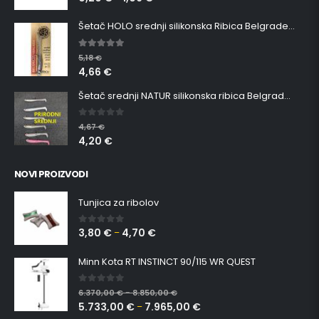
Šetač HOLO srednji silikonska Ribica Belgrade Walker
5.00
out of 5
5,18
€
4,66
€
Šetač srednji NATUR silikonska ribica Belgrade Walker
0
out of 5
4,67
€
4,20
€
NOVI PROIZVODI
Tunjica za ribolov
3,80
€
4,70
€
0
out of 5
–
Minn Kota RT INSTINCT 90/115 WR QUEST
0
out of 5
6.370,00
€
8.850,00
€
–
5.733,00
€
7.965,00
€
–