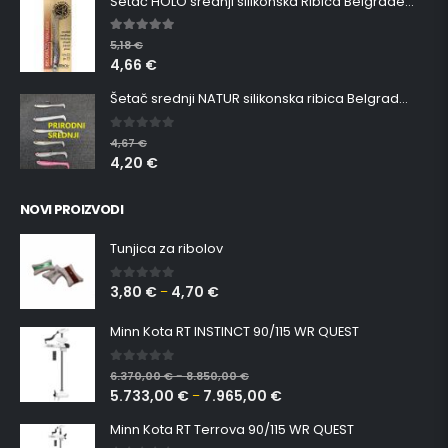
Šetač HOLO srednji silikonska Ribica Belgrade Walker
5.00
out of 5
5,18
€
4,66
€
Šetač srednji NATUR silikonska ribica Belgrade Walker
0
out of 5
4,67
€
4,20
€
NOVI PROIZVODI
Tunjica za ribolov
3,80
€
4,70
€
0
out of 5
–
Minn Kota RT INSTINCT 90/115 WR QUEST
0
out of 5
6.370,00
€
8.850,00
€
–
5.733,00
€
7.965,00
€
–
Minn Kota RT Terrova 90/115 WR QUEST