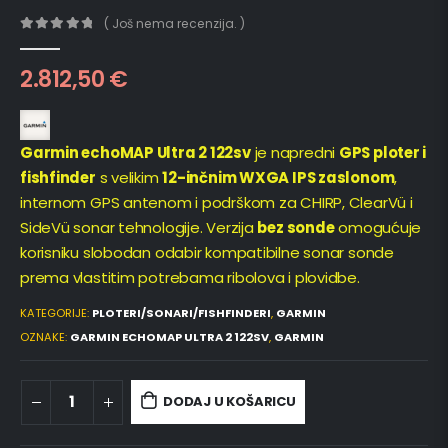
( Još nema recenzija. )
0
out of 5
2.812,50
€
Garmin echoMAP Ultra 2 122sv
je napredni
GPS ploter i
fishfinder
s velikim
12-inčnim WXGA IPS zaslonom
,
internom GPS antenom i podrškom za CHIRP, ClearVü i
SideVü sonar tehnologije. Verzija
bez sonde
omogućuje
korisniku slobodan odabir kompatibilne sonar sonde
prema vlastitim potrebama ribolova i plovidbe.
KATEGORIJE:
PLOTERI/SONARI/FISHFINDERI
,
GARMIN
OZNAKE:
GARMIN ECHOMAP ULTRA 2 122SV
,
GARMIN
DODAJ U KOŠARICU