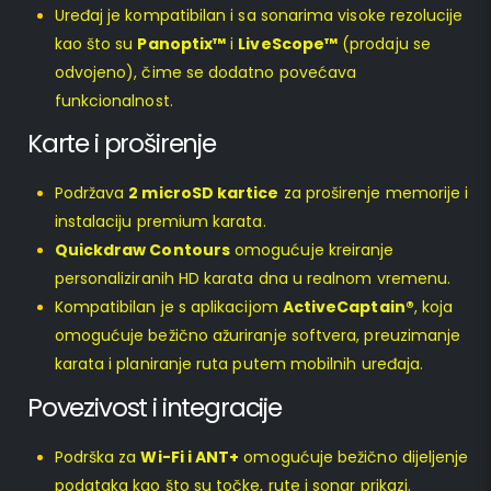
Uređaj je kompatibilan i sa sonarima visoke rezolucije
kao što su
Panoptix™
i
LiveScope™
(prodaju se
odvojeno), čime se dodatno povećava
funkcionalnost.
Karte i proširenje
Podržava
2 microSD kartice
za proširenje memorije i
instalaciju premium karata.
Quickdraw Contours
omogućuje kreiranje
personaliziranih HD karata dna u realnom vremenu.
Kompatibilan je s aplikacijom
ActiveCaptain®
, koja
omogućuje bežično ažuriranje softvera, preuzimanje
karata i planiranje ruta putem mobilnih uređaja.
Povezivost i integracije
Podrška za
Wi-Fi i ANT+
omogućuje bežično dijeljenje
podataka kao što su točke, rute i sonar prikazi.