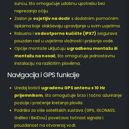
suncu, što omogućuje udobnu upotrebu bez
naprezanja očiju.
Zaslon je
osjetljiv na dodir
s dodatnim pomoćnim
tipkama koje olakšavaju upravljanje u svim uvjetima.
Robusno i
vodootporno kućište (IPX7)
osigurava
pouzdan rad u uvjetima vlažnosti i prskanja vode.
Opcije montaže uključuju
ugradbenu montažu ili
montažu na nosač
, što omogućuje jednostavnu
instalaciju na različitim plovilima.
Navigacija i GPS funkcije
Uređaj koristi
ugrađenu GPS antenu s 10 Hz
prijemnikom
, što omogućuje brzo i točno ažuriranje
pozicije i praćenje kretanja plovila.
Podrška za više satelitskih sustava (GPS, GLONASS,
Galileo i BeiDou) povećava točnost signala i
pouzdanost na otvorenoj vodi.