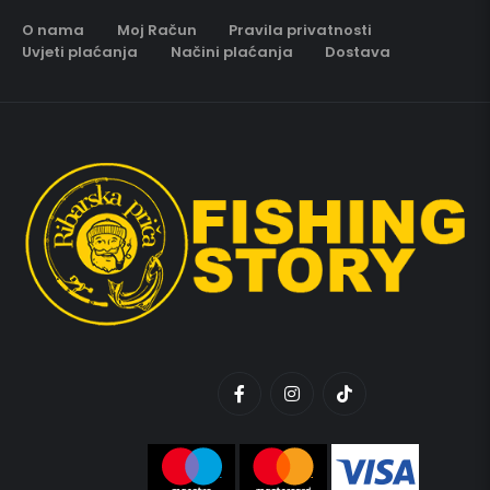
O nama
Moj Račun
Pravila privatnosti
Uvjeti plaćanja
Načini plaćanja
Dostava