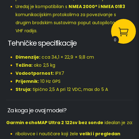
Uređaj je kompatibilan s
NMEA 2000® i NMEA 0183
komunikacijskim protokolima za povezivanje s
drugim brodskim sustavima poput autopilota, AIS i
VHF radija.
0
Tehničke specifikacije
Dimenzije:
cca 34,1 × 22,9 × 9,8 cm
Težina:
oko 2,5 kg
Vodootpornost:
IPX7
Prijemnik:
10 Hz GPS
Struja:
tipično 2,5 A pri 12 VDC, max do 5 A
Za koga je ovaj model?
Garmin echoMAP Ultra 2 122sv bez sonde
idealan je za:
ribolovce i nautičare koji žele
veliki i pregledan