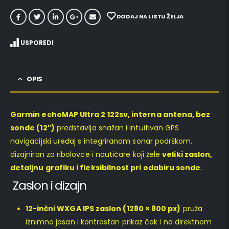
DODAJ NA LISTU ŽELJA
USPOREDI
OPIS
Garmin echoMAP Ultra 2 122sv, interna antena, bez
sonde (12″)
predstavlja snažan i intuitivan GPS
navigacijski uređaj s integriranom sonar podrškom,
dizajniran za ribolovce i nautičare koji žele
veliki zaslon,
detaljnu grafiku i fleksibilnost pri odabiru sonde
.
Zaslon i dizajn
12-inčni WXGA IPS zaslon (1280 × 800 px)
pruža
iznimno jasan i kontrastan prikaz čak i na direktnom