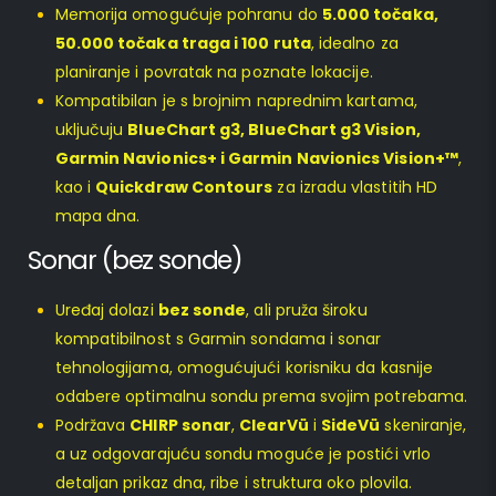
Memorija omogućuje pohranu do
5.000 točaka,
50.000 točaka traga i 100 ruta
, idealno za
planiranje i povratak na poznate lokacije.
Kompatibilan je s brojnim naprednim kartama,
uključuju
BlueChart g3, BlueChart g3 Vision,
Garmin Navionics+ i Garmin Navionics Vision+™
,
kao i
Quickdraw Contours
za izradu vlastitih HD
mapa dna.
Sonar (bez sonde)
Uređaj dolazi
bez sonde
, ali pruža široku
kompatibilnost s Garmin sondama i sonar
tehnologijama, omogućujući korisniku da kasnije
odabere optimalnu sondu prema svojim potrebama.
Podržava
CHIRP sonar
,
ClearVü
i
SideVü
skeniranje,
a uz odgovarajuću sondu moguće je postići vrlo
detaljan prikaz dna, ribe i struktura oko plovila.