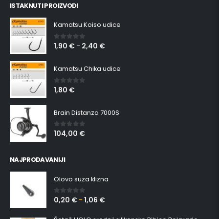
ISTAKNUTI PROIZVODI
Kamatsu Koiso udice
1,90
€
2,40
€
0
out of 5
–
Kamatsu Chika udice
1,80
€
0
out of 5
Brain Distanza 7000S
104,00
€
0
out of 5
NAJPRODAVANIJI
Olovo suza klizna
0,20
€
1,06
€
0
out of 5
–