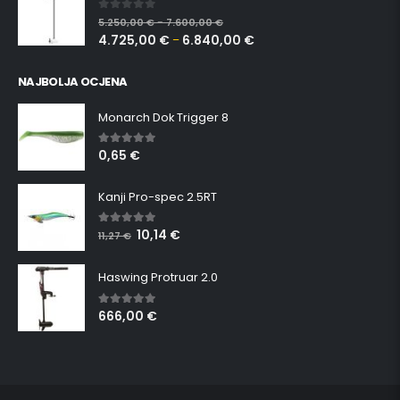
0
out of 5
5.250,00
€
7.600,00
€
–
4.725,00
€
6.840,00
€
–
NAJBOLJA OCJENA
Monarch Dok Trigger 8
0,65
€
5.00
out of 5
Kanji Pro-spec 2.5RT
10,14
€
5.00
out of 5
11,27
€
Haswing Protruar 2.0
666,00
€
5.00
out of 5