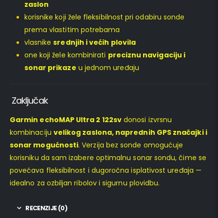
zaslon
korisnike koji žele fleksibilnost pri odabiru sonde
prema vlastitim potrebama
vlasnike
srednjih i većih plovila
one koji žele kombinirati
preciznu navigaciju i
sonar prikaze
u jednom uređaju
Zaključak
Garmin echoMAP Ultra 2 122sv
donosi izvrsnu
kombinaciju
velikog zaslona, naprednih GPS značajki i
sonar mogućnosti
. Verzija bez sonde omogućuje
korisniku da sam izabere optimalnu sonar sondu, čime se
povećava fleksibilnost i dugoročna isplativost uređaja —
idealno za ozbiljan ribolov i sigurnu plovidbu.
RECENZIJE (0)