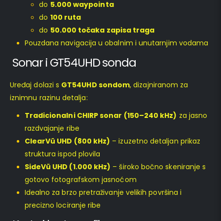
do
5.000 waypointa
do
100 ruta
do
50.000 točaka zapisa traga
Pouzdana navigacija u obalnim i unutarnjim vodama
Sonar i GT54UHD sonda
Uređaj dolazi s
GT54UHD sondom
, dizajniranom za
iznimnu razinu detalja:
Tradicionalni CHIRP sonar (150–240 kHz)
za jasno
razdvajanje ribe
ClearVü UHD (800 kHz)
– izuzetno detaljan prikaz
struktura ispod plovila
SideVü UHD (1.000 kHz)
– široko bočno skeniranje s
gotovo fotografskom jasnoćom
Idealno za brzo pretraživanje velikih površina i
precizno lociranje ribe