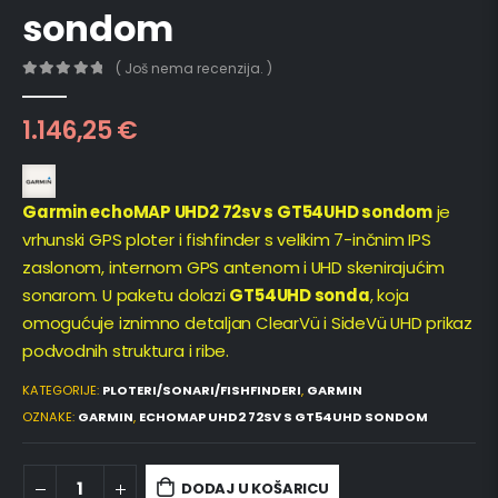
sondom
( Još nema recenzija. )
0
out of 5
1.146,25
€
Garmin echoMAP UHD2 72sv s GT54UHD sondom
je
vrhunski GPS ploter i fishfinder s velikim 7-inčnim IPS
zaslonom, internom GPS antenom i UHD skenirajućim
sonarom. U paketu dolazi
GT54UHD sonda
, koja
omogućuje iznimno detaljan ClearVü i SideVü UHD prikaz
podvodnih struktura i ribe.
KATEGORIJE:
PLOTERI/SONARI/FISHFINDERI
,
GARMIN
OZNAKE:
GARMIN
,
ECHOMAP UHD2 72SV S GT54UHD SONDOM
DODAJ U KOŠARICU