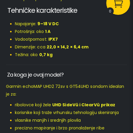
Tehničke karakteristike
0
Napajanje:
9–18 V DC
Potrošnja: oko
1 A
Vodootpornost:
IPX7
Dimenzije: cca
22,0 × 14,2 × 6,4 cm
Težina: oko
0,7 kg
Za koga je ovaj model?
Garmin echoMAP UHD2 72sv s GT54UHD sondom idealan
je za:
ribolovce koji žele
UHD SideVü i ClearVü prikaz
korisnike koji traže vrhunsku tehnologiju skeniranja
vlasnike manjih i srednjih plovila
precizno mapiranje i brzo pronalaženje ribe