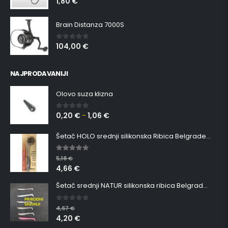
1,80
€
Brain Distanza 7000S
104,00
€
0
out of 5
NAJPRODAVANIJI
Olovo suza klizna
0,20
€
1,06
€
0
out of 5
–
Šetač HOLO srednji silikonska Ribica Belgrade Walker
5.00
out of 5
5,18
€
4,66
€
Šetač srednji NATUR silikonska ribica Belgrade Walker
0
out of 5
4,67
€
4,20
€