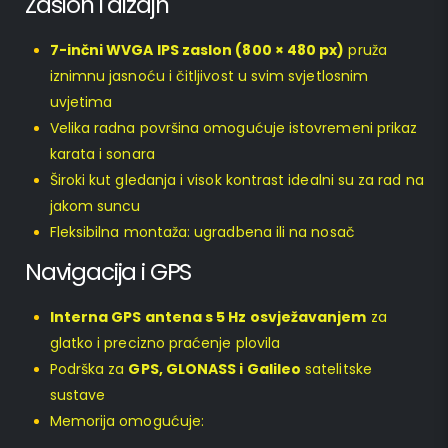
Zaslon i dizajn
7-inčni WVGA IPS zaslon (800 × 480 px)
pruža
iznimnu jasnoću i čitljivost u svim svjetlosnim
uvjetima
Velika radna površina omogućuje istovremeni prikaz
karata i sonara
Široki kut gledanja i visok kontrast idealni su za rad na
jakom suncu
Fleksibilna montaža: ugradbena ili na nosač
Navigacija i GPS
Interna GPS antena s 5 Hz osvježavanjem
za
glatko i precizno praćenje plovila
Podrška za
GPS, GLONASS i Galileo
satelitske
sustave
Memorija omogućuje: