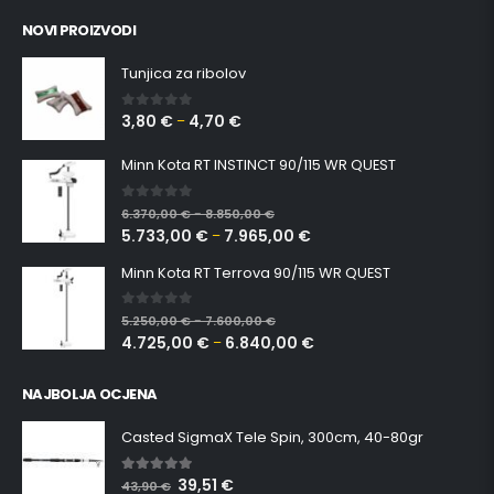
NOVI PROIZVODI
Tunjica za ribolov
3,80
€
4,70
€
0
out of 5
–
Minn Kota RT INSTINCT 90/115 WR QUEST
0
out of 5
6.370,00
€
8.850,00
€
–
5.733,00
€
7.965,00
€
–
Minn Kota RT Terrova 90/115 WR QUEST
0
out of 5
5.250,00
€
7.600,00
€
–
4.725,00
€
6.840,00
€
–
NAJBOLJA OCJENA
Casted SigmaX Tele Spin, 300cm, 40-80gr
39,51
€
5.00
out of 5
43,90
€