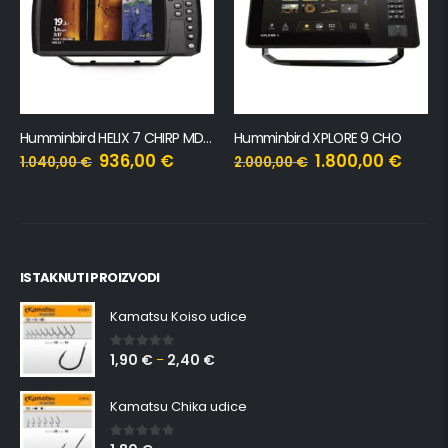
Humminbird HELIX 7 CHIRP MDI GPS G4N CHO
Humminbird XPLORE 9 CHO
936,00
€
1.800,00
€
1.040,00
€
2.000,00
€
ISTAKNUTI PROIZVODI
Kamatsu Koiso udice
1,90
€
2,40
€
0
out of 5
–
Kamatsu Chika udice
0
out of 5