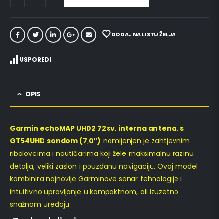
DODAJ NA LISTU ŽELJA
USPOREDI
OPIS
Garmin echoMAP UHD2 72sv, interna antena, s
GT54UHD sondom (7,0″)
namijenjen je zahtjevnim
ribolovcima i nautičarima koji žele maksimalnu razinu
detalja, veliki zaslon i pouzdanu navigaciju. Ovaj model
kombinira najnovije Garminove sonar tehnologije i
intuitivno upravljanje u kompaktnom, ali izuzetno
snažnom uređaju.