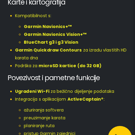
Karte i kartografija
Kompatibilnost s:
Garmin Navionics+™
Garmin Navionics Vision+™
BlueChart g3 i g3 Vision
Garmin Quickdraw Contours
za izradu vlastitih HD
karata dna
Podrška za
microSD kartice (do 32 GB)
Povezivost i pametne funkcije
Ugrađeni Wi-Fi
za bežično dijeljenje podataka
Integracija s aplikacijom
ActiveCaptain®
:
ažuriranja softvera
preuzimanje karata
planiranje ruta
pristup Garmin zajednici