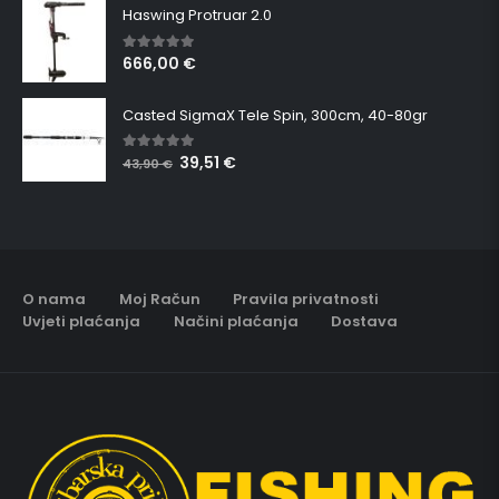
Haswing Protruar 2.0
666,00
€
5.00
out of 5
Casted SigmaX Tele Spin, 300cm, 40-80gr
39,51
€
5.00
out of 5
43,90
€
O nama
Moj Račun
Pravila privatnosti
Uvjeti plaćanja
Načini plaćanja
Dostava