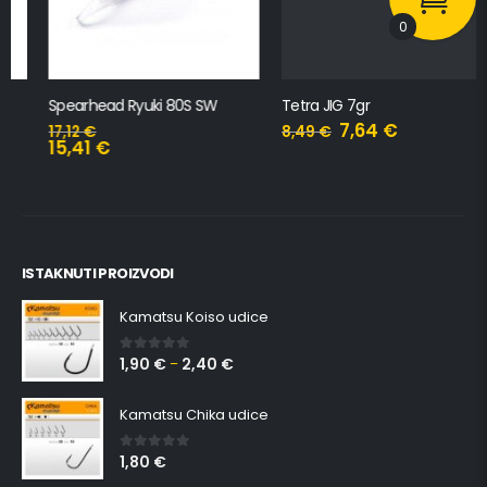
0
Spearhead Ryuki 80S SW
Tetra JIG 7gr
7,64
€
17,12
€
8,49
€
15,41
€
ISTAKNUTI PROIZVODI
Kamatsu Koiso udice
1,90
€
2,40
€
0
out of 5
–
Kamatsu Chika udice
1,80
€
0
out of 5