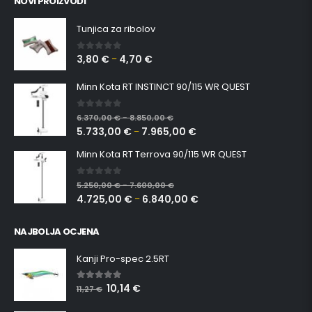
NOVI PROIZVODI
Tunjica za ribolov
3,80
€
4,70
€
0
out of 5
–
Minn Kota RT INSTINCT 90/115 WR QUEST
0
out of 5
6.370,00
€
8.850,00
€
–
5.733,00
€
7.965,00
€
–
Minn Kota RT Terrova 90/115 WR QUEST
0
out of 5
5.250,00
€
7.600,00
€
–
4.725,00
€
6.840,00
€
–
NAJBOLJA OCJENA
Kanji Pro-spec 2.5RT
10,14
€
5.00
out of 5
11,27
€