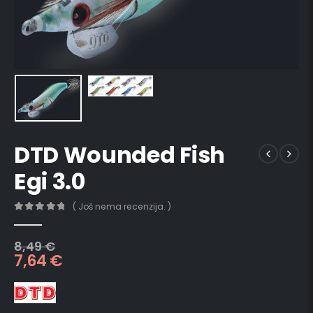
DTD Wounded Fish
Egi 3.0
( Još nema recenzija. )
0
out of 5
8,49
€
7,64
€