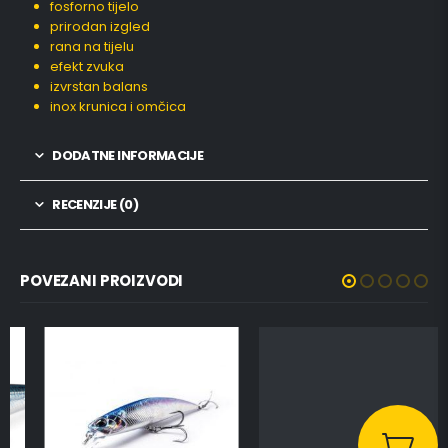
fosforno tijelo
prirodan izgled
rana na tijelu
efekt zvuka
izvrstan balans
inox krunica i omčica
DODATNE INFORMACIJE
RECENZIJE (0)
POVEZANI PROIZVODI