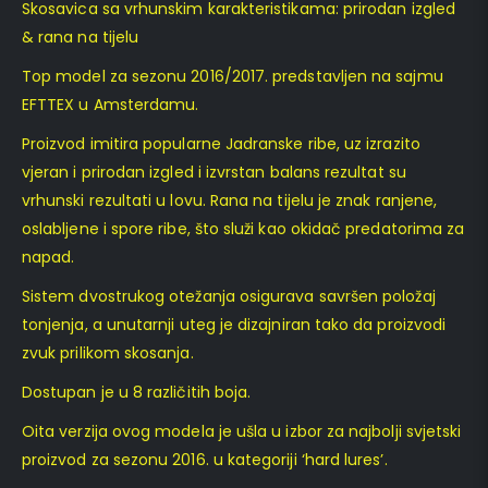
Skosavica sa vrhunskim karakteristikama: prirodan izgled
& rana na tijelu
Top model za sezonu 2016/2017. predstavljen na sajmu
EFTTEX u Amsterdamu.
Proizvod imitira popularne Jadranske ribe, uz izrazito
vjeran i prirodan izgled i izvrstan balans rezultat su
vrhunski rezultati u lovu. Rana na tijelu je znak ranjene,
oslabljene i spore ribe, što služi kao okidač predatorima za
napad.
Sistem dvostrukog otežanja osigurava savršen položaj
tonjenja, a unutarnji uteg je dizajniran tako da proizvodi
zvuk prilikom skosanja.
Dostupan je u 8 različitih boja.
Oita verzija ovog modela je ušla u izbor za najbolji svjetski
proizvod za sezonu 2016. u kategoriji ‘hard lures’.