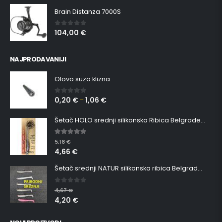
Brain Distanza 7000S
104,00
€
0
out of 5
NAJPRODAVANIJI
Olovo suza klizna
0,20
€
1,06
€
0
out of 5
–
Šetač HOLO srednji silikonska Ribica Belgrade Walker
5.00
out of 5
5,18
€
4,66
€
Šetač srednji NATUR silikonska ribica Belgrade Walker
0
out of 5
4,67
€
4,20
€