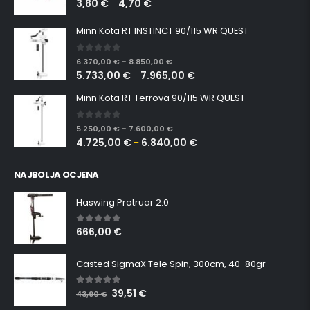
3,80
€
4,70
€
0
out of 5
–
Minn Kota RT INSTINCT 90/115 WR QUEST
0
out of 5
6.370,00
€
8.850,00
€
–
5.733,00
€
7.965,00
€
–
Minn Kota RT Terrova 90/115 WR QUEST
0
out of 5
5.250,00
€
7.600,00
€
–
4.725,00
€
6.840,00
€
–
NAJBOLJA OCJENA
Haswing Protruar 2.0
666,00
€
5.00
out of 5
Casted SigmaX Tele Spin, 300cm, 40-80gr
39,51
€
5.00
out of 5
43,90
€