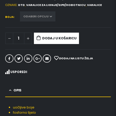
OZNAKE:
DTD
,
VARALICE ZA LIGNJE/SIPE/HOBOTNICU
,
VARALICE
BOJA
DODAJ U KOŠARICU
DODAJ NA LISTU ŽELJA
USPOREDI
OPIS
uočljive boje
fosforno tijelo