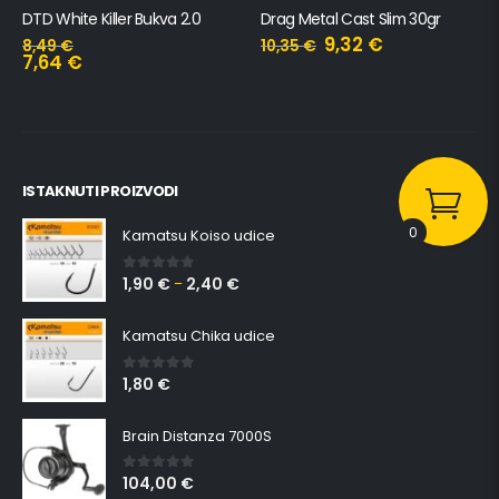
DTD White Killer Bukva 2.0
Drag Metal Cast Slim 30gr
9,32
€
8,49
€
10,35
€
7,64
€
ISTAKNUTI PROIZVODI
0
Kamatsu Koiso udice
1,90
€
2,40
€
0
out of 5
–
Kamatsu Chika udice
1,80
€
0
out of 5
Brain Distanza 7000S
104,00
€
0
out of 5