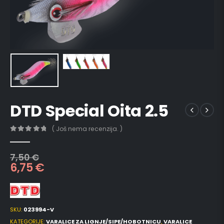
DTD Special Oita 2.5
( Još nema recenzija. )
0
out of 5
7,50
€
6,75
€
SKU:
023994-V
KATEGORIJE:
VARALICE ZA LIGNJE/SIPE/HOBOTNICU
,
VARALICE