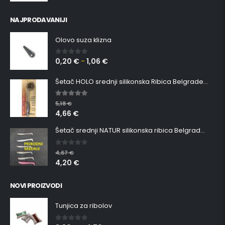
NAJPRODAVANIJI
Olovo suza klizna
0,20
€
1,06
€
0
out of 5
–
Šetač HOLO srednji silikonska Ribica Belgrade Walker
5.00
out of 5
5,18
€
4,66
€
Šetač srednji NATUR silikonska ribica Belgrade Walker
0
out of 5
4,67
€
4,20
€
NOVI PROIZVODI
Tunjica za ribolov