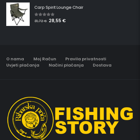
Carp Spirit Lounge Chair
28,55
€
5.00
out of 5
31,72
€
O nama
Moj Račun
Pravila privatnosti
Uvjeti plaćanja
Načini plaćanja
Dostava