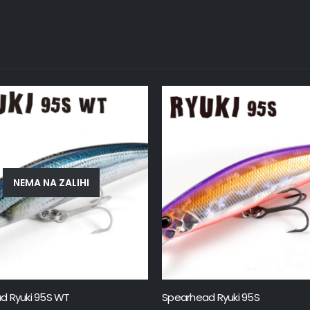
NEMA NA ZALIHI
d Ryuki 95S WT
Spearhead Ryuki 95S