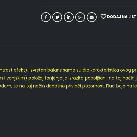
DODAJ NA LIST
trast efekt), izvrstan balans samo su dio karakteristika ovog proi
vanjskim) položaj tonjenja je izrazito poboljšan i na taj način je
vodom, te na taj način dodatno privlači pozornost. Fluo boje na l