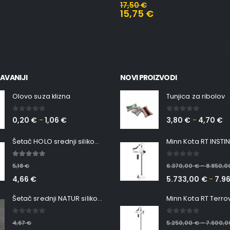
€
17,50
€
15,75
€
AVANIJI
NOVI PROIZVODI
Olovo suza klizna
Tunjica za ribolov
0
out of 5
0
out of 5
0,20
€
1,06
€
3,80
€
4,70
€
–
–
Šetač HOLO srednji silikonska Ribica Belgrade Walker
5.00
out of 5
0
out of 5
5,18
€
6.370,00
€
8.850,
–
4,66
€
5.733,00
€
7.9
–
Šetač srednji NATUR silikonska ribica Belgrade Walker
0
out of 5
0
out of 5
4,67
€
5.250,00
€
7.600,
–