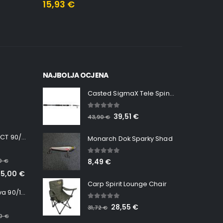
15,93
€
15,40
€
13,86
NAJBOLJA OCJENA
Casted SigmaX Tele Spin, 300cm, 40-80gr
5.00
out of 5
39,51
€
43,90
€
Minn Kota RT INSTINCT 90/115 WR QUEST
Monarch Dok Sparky Shad
5.00
out of 5
00
€
8,49
€
65,00
€
Carp Spirit Lounge Chair
Minn Kota RT Terrova 90/115 WR QUEST
5.00
out of 5
28,55
€
31,72
€
00
€