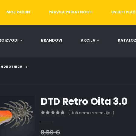
MOJ RAČUN
PRAVILA PRIVATNOSTI
UVJETI PLA
ROIZVODI
BRANDOVI
AKCIJA
KATALOZ
E/HOBOTNICU
DTD Retro Oita 3.0
( Još nema recenzija. )
0
out of 5
8,50
€