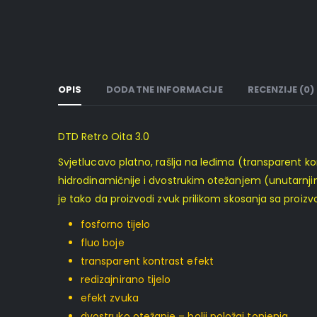
OPIS
DODATNE INFORMACIJE
RECENZIJE (0)
DTD Retro Oita 3.0
Svjetlucavo platno, rašlja na leđima (transparent kon
hidrodinamičnije i dvostrukim otežanjem (unutarnjim i 
je tako da proizvodi zvuk prilikom skosanja sa proiz
fosforno tijelo
fluo boje
transparent kontrast efekt
redizajnirano tijelo
efekt zvuka
dvostruko otežanje – bolji položaj tonjenja