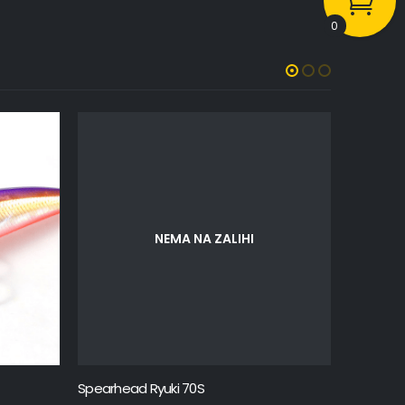
0
NEMA NA ZALIHI
Spearhead Ryuki 70S
Spearhea