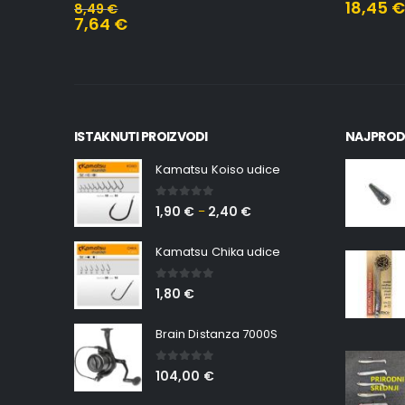
18,45
8,49
€
7,64
€
ISTAKNUTI PROIZVODI
NAJPROD
Kamatsu Koiso udice
0
out of 5
1,90
€
2,40
€
–
Kamatsu Chika udice
0
out of 5
1,80
€
Brain Distanza 7000S
0
out of 5
104,00
€