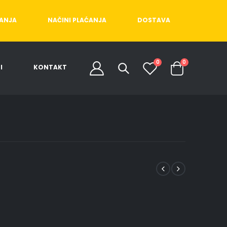
ĆANJA
NAČINI PLAĆANJA
DOSTAVA
0
0
I
KONTAKT