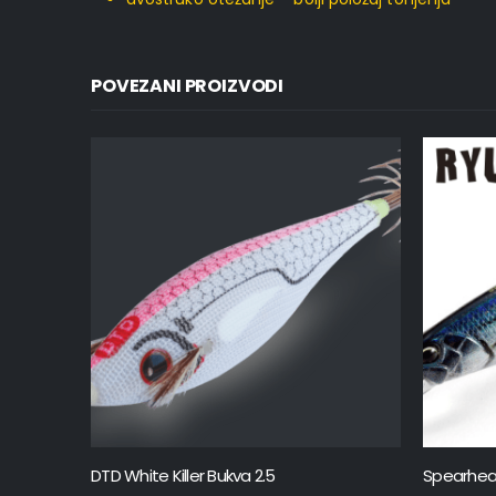
POVEZANI PROIZVODI
DTD White Killer Bukva 2.5
Spearhea