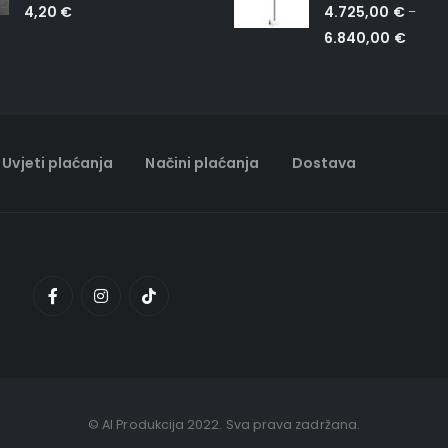
4,20
€
4.725,00
€
–
6.840,00
€
Uvjeti plaćanja
Načini plaćanja
Dostava
© AI Produkcija 2022. Sva prava zadržana.