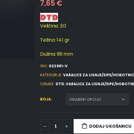
7,65
€
Veličina: 3.0
Težina: 14.1 gr
Dužina: 96 mm
SKU:
022981-V
KATEGORIJE:
VARALICE ZA LIGNJE/SIPE/HOBOTNI
OZNAKE:
DTD
,
VARALICE ZA LIGNJE/SIPE/HOBOTN
BOJA
DODAJ U KOŠARICU