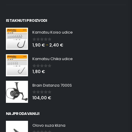
ISTAKNUTI PROIZVODI
Kamatsu Koiso udice
1,90
€
2,40
€
0
out of 5
–
Kamatsu Chika udice
1,80
€
0
out of 5
Brain Distanza 7000S
104,00
€
0
out of 5
NAJPRODAVANIJI
Olovo suza klizna