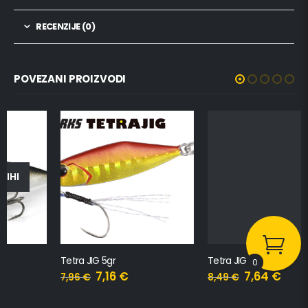
RECENZIJE (0)
POVEZANI PROIZVODI
Tetra JIG 5gr
Tetra JIG 7gr
0
7,16
€
7,64
€
7,96
€
8,49
€