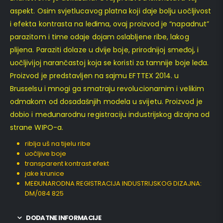
aspekt. Osim svjetlucavog platna koji daje bolju uočljivost
i efekta kontrasta na leđima, ovaj proizvod je “napadnut”
parazitom i time odaje dojam oslabljene ribe, lakog
plijena. Paraziti dolaze u dvije boje, prirodnijoj smeđoj, i
uočljivijoj narančastoj koja se koristi za tamnije boje leđa.
Proizvod je predstavljen na sajmu EFTTEX 2014. u
Brusselsu i mnogi ga smatraju revolucionarnim i velikim
odmakom od dosadašnjih modela u svijetu. Proizvod je
dobio i međunarodnu registraciju industrijskog dizajna od
strane WIPO-a.
riblja uš na tijelu ribe
uočljive boje
transparent kontrast efekt
jake krunice
MEĐUNARODNA REGISTRACIJA INDUSTRIJSKOG DIZAJNA:
DM/084 825
DODATNE INFORMACIJE