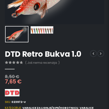
DTD Retro Bukva 1.0
( Još nema recenzija. )
0
out of 5
8,50
€
7,65
€
SKU:
023972-V
KATEGORIJE:
VARALICE ZA LIGNJE/SIPE/HOBOTNICU
,
VARALICE