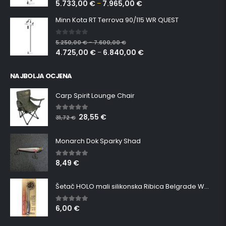
5.733,00
€
7.965,00
€
–
Minn Kota RT Terrova 90/115 WR QUEST
0
out of 5
5.250,00
€
7.600,00
€
–
4.725,00
€
6.840,00
€
–
NAJBOLJA OCJENA
Carp Spirit Lounge Chair
28,55
€
5.00
out of 5
31,72
€
Monarch Dok Sparky Shad
8,49
€
5.00
out of 5
Šetač HOLO mali silikonska Ribica Belgrade Walker
6,00
€
5.00
out of 5