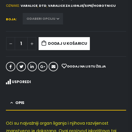
OZNAKE:
VARALICE
,
DTD
,
VARALICE ZA LIGNJE/SIPE/HOBOTNICU
BOJA
DODAJ U KOŠARICU
DODAJ NA LISTU ŽELJA
USPOREDI
OPIS
Oči su najvažniji organ liganja i njihova razvijenost
znanstveno je dokazana. Ovaj proizvod iskorištava taj