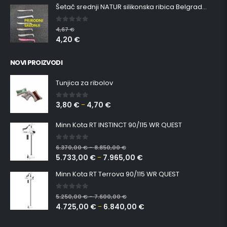
Šetač srednji NATUR silikonska ribica Belgrade Walker
0
out of 5
4,67
€
4,20
€
NOVI PROIZVODI
Tunjica za ribolov
3,80
€
4,70
€
0
out of 5
–
Minn Kota RT INSTINCT 90/115 WR QUEST
0
out of 5
6.370,00
€
8.850,00
€
–
5.733,00
€
7.965,00
€
–
Minn Kota RT Terrova 90/115 WR QUEST
0
out of 5
5.250,00
€
7.600,00
€
–
4.725,00
€
6.840,00
€
–