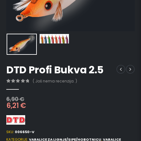
DTD Profi Bukva 2.5
( Još nema recenzija. )
0
out of 5
6,90
€
6,21
€
SKU:
006650-V
KATEGORIJE:
VARALICE ZA LIGNJE/SIPE/HOBOTNICU
,
VARALICE