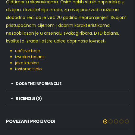
Oldtimer u skosavicama. Osim nekih sitnih napredaka u
dizajnu, i kvalitetnije izrade, za ovaj proizvod možemo
slobodno reći da je već 20 godina nepromjenjen. Svojom
pristupačnom cijenom i dobrim karakteristikama
nezaobilazan je u arsenalu svakog ribara. DTD balans,
kvaliteta izrade i oštre udice doprinose lovnosti.
uočljive boje
izvrstan balans
jake krunice
fosforno tijelo
DODATNE INFORMACIJE
RECENZIJE (0)
POVEZANI PROIZVODI