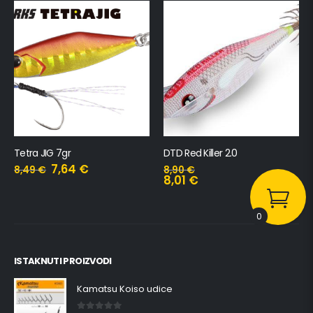
Tetra JIG 7gr
DTD Red Killer 2.0
7,64
€
8,49
€
8,90
€
8,01
€
0
ISTAKNUTI PROIZVODI
Kamatsu Koiso udice