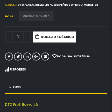
OZNAKE:
DTD
,
VARALICE ZA LIGNJE/SIPE/HOBOTNICU
,
VARALICE
BOJA
DODAJ U KOŠARICU
DODAJ NA LISTU ŽELJA
USPOREDI
OPIS
DTD Profi Bukva 2.5