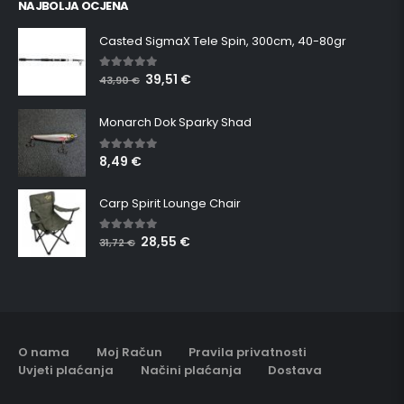
NAJBOLJA OCJENA
Casted SigmaX Tele Spin, 300cm, 40-80gr
39,51
€
5.00
out of 5
43,90
€
Monarch Dok Sparky Shad
8,49
€
5.00
out of 5
Carp Spirit Lounge Chair
28,55
€
5.00
out of 5
31,72
€
O nama
Moj Račun
Pravila privatnosti
Uvjeti plaćanja
Načini plaćanja
Dostava