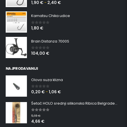
1,90
€
2,40
€
0
out of 5
–
Kamatsu Chika udice
1,80
€
0
out of 5
Brain Distanza 7000S
104,00
€
0
out of 5
NAJPRODAVANIJI
Olovo suza klizna
0,20
€
1,06
€
0
out of 5
–
Šetač HOLO srednji silikonska Ribica Belgrade Walker
5.00
out of 5
5,18
€
4,66
€