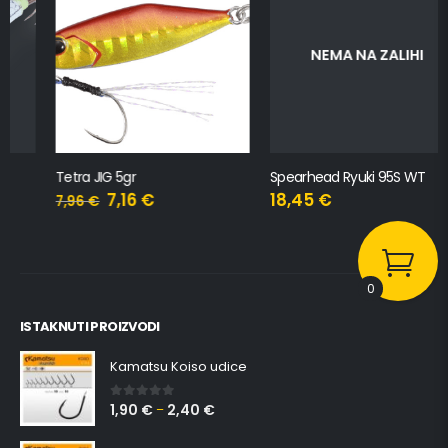
NEMA NA ZALIHI
Tetra JIG 5gr
Spearhead Ryuki 95S WT
7,16
€
18,45
€
7,96
€
0
ISTAKNUTI PROIZVODI
Kamatsu Koiso udice
1,90
€
2,40
€
0
out of 5
–
Kamatsu Chika udice