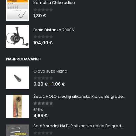
1,80
€
0
out of 5
Brain Distanza 7000S
104,00
€
0
out of 5
NAJPRODAVANIJI
Olovo suza klizna
0,20
€
1,06
€
0
out of 5
–
Šetač HOLO srednji silikonska Ribica Belgrade Walker
5.00
out of 5
5,18
€
4,66
€
Šetač srednji NATUR silikonska ribica Belgrade Walker
0
out of 5
4,67
€