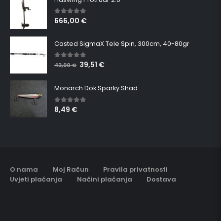
666,00
€
5.00
out of 5
Casted SigmaX Tele Spin, 300cm, 40-80gr
39,51
€
5.00
out of 5
43,90
€
Monarch Dok Sparky Shad
8,49
€
5.00
out of 5
O nama
Moj Račun
Pravila privatnosti
Uvjeti plaćanja
Načini plaćanja
Dostava