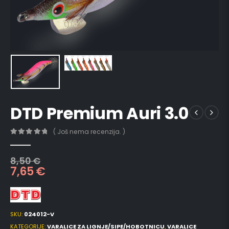
DTD Premium Auri 3.0
( Još nema recenzija. )
0
out of 5
8,50
€
7,65
€
SKU:
024012-V
KATEGORIJE:
VARALICE ZA LIGNJE/SIPE/HOBOTNICU
,
VARALICE