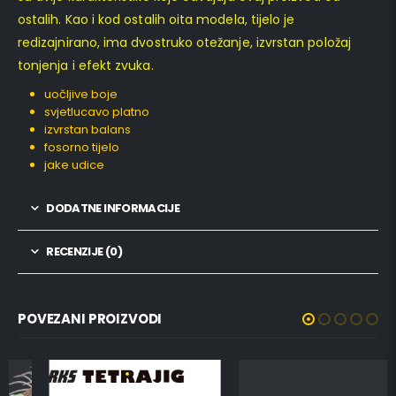
ostalih. Kao i kod ostalih oita modela, tijelo je
redizajnirano, ima dvostruko otežanje, izvrstan položaj
tonjenja i efekt zvuka.
uočljive boje
svjetlucavo platno
izvrstan balans
fosorno tijelo
jake udice
DODATNE INFORMACIJE
RECENZIJE (0)
POVEZANI PROIZVODI