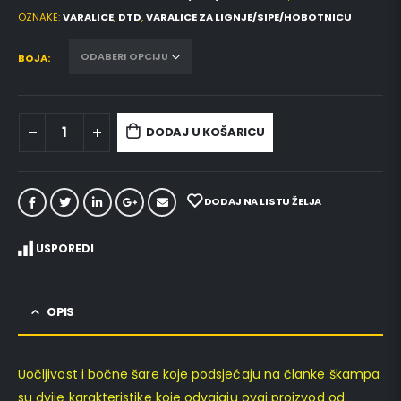
OZNAKE:
VARALICE
,
DTD
,
VARALICE ZA LIGNJE/SIPE/HOBOTNICU
BOJA
DODAJ U KOŠARICU
DODAJ NA LISTU ŽELJA
USPOREDI
OPIS
Uočljivost i bočne šare koje podsjećaju na članke škampa
su dvije karakteristike koje odvajaju ovaj proizvod od