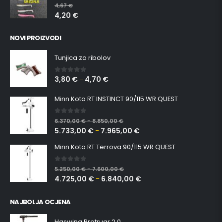
4,20
€
NOVI PROIZVODI
Tunjica za ribolov
3,80
€
4,70
€
0
out of 5
–
Minn Kota RT INSTINCT 90/115 WR QUEST
0
out of 5
6.370,00
€
8.850,00
€
–
5.733,00
€
7.965,00
€
–
Minn Kota RT Terrova 90/115 WR QUEST
0
out of 5
5.250,00
€
7.600,00
€
–
4.725,00
€
6.840,00
€
–
NAJBOLJA OCJENA
Haswing Protruar 2.0