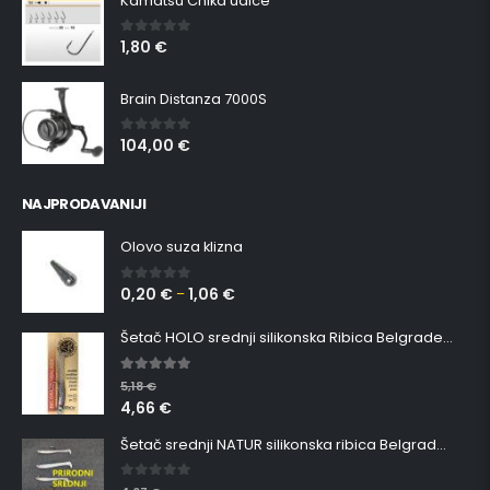
Kamatsu Chika udice
1,80
€
0
out of 5
Brain Distanza 7000S
104,00
€
0
out of 5
NAJPRODAVANIJI
Olovo suza klizna
0,20
€
1,06
€
0
out of 5
–
Šetač HOLO srednji silikonska Ribica Belgrade Walker
5.00
out of 5
5,18
€
4,66
€
Šetač srednji NATUR silikonska ribica Belgrade Walker
0
out of 5