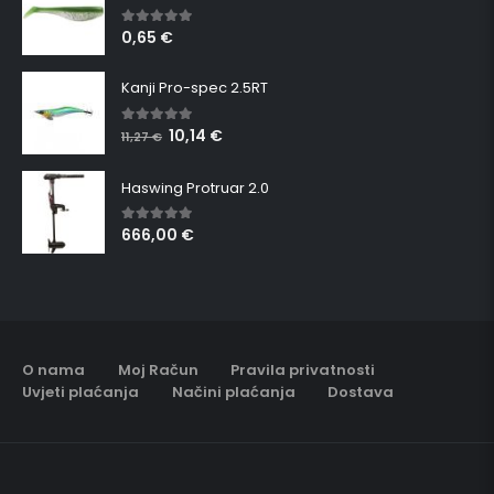
0,65
€
5.00
out of 5
Kanji Pro-spec 2.5RT
10,14
€
5.00
out of 5
11,27
€
Haswing Protruar 2.0
666,00
€
5.00
out of 5
O nama
Moj Račun
Pravila privatnosti
Uvjeti plaćanja
Načini plaćanja
Dostava