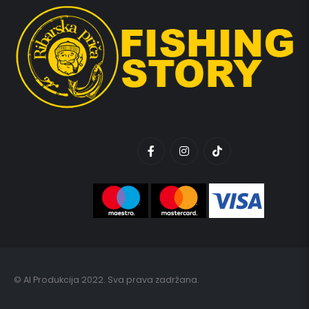
© AI Produkcija 2022. Sva prava zadržana.