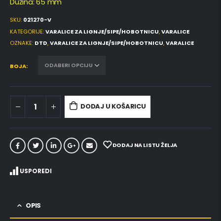
Dužina: 65 mm
SKU:
021270-V
KATEGORIJE:
VARALICE ZA LIGNJE/SIPE/HOBOTNICU
,
VARALICE
OZNAKE:
DTD
,
VARALICE ZA LIGNJE/SIPE/HOBOTNICU
,
VARALICE
BOJA
DODAJ U KOŠARICU
DODAJ NA LISTU ŽELJA
USPOREDI
OPIS