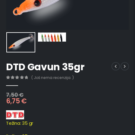
DTD Gavun 35gr
( Još nema recenzija. )
0
out of 5
7,50
€
6,75
€
Težina: 35 gr