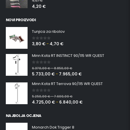
4,67
€
4,20
€
NOVI PROIZVODI
Tunjica za ribolov
3,80
€
4,70
€
0
out of 5
–
Minn Kota RT INSTINCT 90/115 WR QUEST
0
out of 5
6.370,00
€
8.850,00
€
–
5.733,00
€
7.965,00
€
–
Minn Kota RT Terrova 90/115 WR QUEST
0
out of 5
5.250,00
€
7.600,00
€
–
4.725,00
€
6.840,00
€
–
NAJBOLJA OCJENA
Monarch Dok Trigger 8