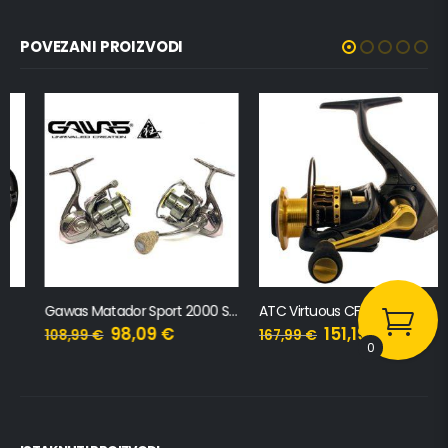
POVEZANI PROIZVODI
Gawas Matador Sport 2000 SW
ATC Virtuous CF 2000
98,09
€
151,19
€
108,99
€
167,99
€
0