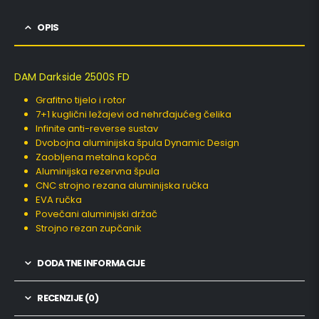
OPIS
DAM Darkside 2500S FD
Grafitno tijelo i rotor
7+1 kuglični ležajevi od nehrđajućeg čelika
Infinite anti-reverse sustav
Dvobojna aluminijska špula Dynamic Design
Zaobljena metalna kopča
Aluminijska rezervna špula
CNC strojno rezana aluminijska ručka
EVA ručka
Povečani aluminijski držač
Strojno rezan zupčanik
DODATNE INFORMACIJE
RECENZIJE (0)