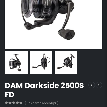
DAM Darkside 2500S
FD
( Još nema recenzija. )