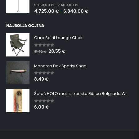
0
out of 5
5.250,00
€
7.600,00
€
–
4.725,00
€
6.840,00
€
–
NAJBOLJA OCJENA
Carp Spirit Lounge Chair
28,55
€
5.00
out of 5
31,72
€
Monarch Dok Sparky Shad
8,49
€
5.00
out of 5
Šetač HOLO mali silikonska Ribica Belgrade Walker
6,00
€
5.00
out of 5