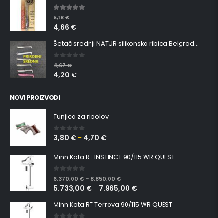
5.00
out of 5
5,18
€
4,66
€
Šetač srednji NATUR silikonska ribica Belgrade Walker
0
out of 5
4,67
€
4,20
€
NOVI PROIZVODI
Tunjica za ribolov
3,80
€
4,70
€
0
out of 5
–
Minn Kota RT INSTINCT 90/115 WR QUEST
0
out of 5
6.370,00
€
8.850,00
€
–
5.733,00
€
7.965,00
€
–
Minn Kota RT Terrova 90/115 WR QUEST