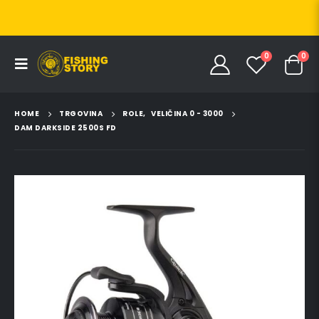
0
0
HOME
TRGOVINA
ROLE
,
VELIČINA 0 - 3000
DAM DARKSIDE 2500S FD