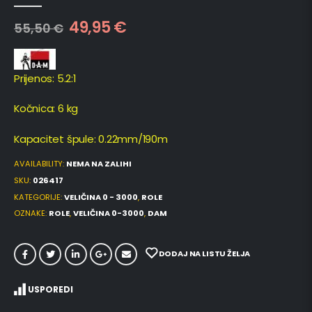
0
out of 5
49,95
€
55,50
€
Prijenos: 5.2:1
Kočnica: 6 kg
Kapacitet špule: 0.22mm/190m
AVAILABILITY:
NEMA NA ZALIHI
SKU:
026417
KATEGORIJE:
VELIČINA 0 - 3000
,
ROLE
OZNAKE:
ROLE
,
VELIČINA 0-3000
,
DAM
DODAJ NA LISTU ŽELJA
USPOREDI