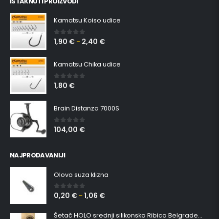
ISTAKNUTI PROIZVODI
Kamatsu Koiso udice
1,90
€
2,40
€
0
out of 5
–
Kamatsu Chika udice
1,80
€
0
out of 5
Brain Distanza 7000S
104,00
€
0
out of 5
NAJPRODAVANIJI
Olovo suza klizna
0,20
€
1,06
€
0
out of 5
–
Šetač HOLO srednji silikonska Ribica Belgrade Walker