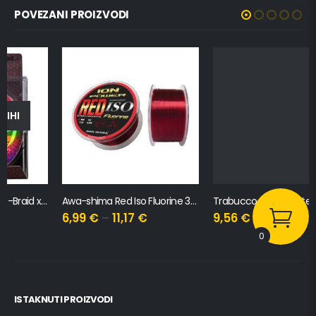
POVEZANI PROIZVODI
Awa-shima Red Iso Fluorine 300m
Trabucco Fc Saltwater 50m
6,99
€
–
11,17
€
9,56
€
–
19,78
€
0
ISTAKNUTI PROIZVODI