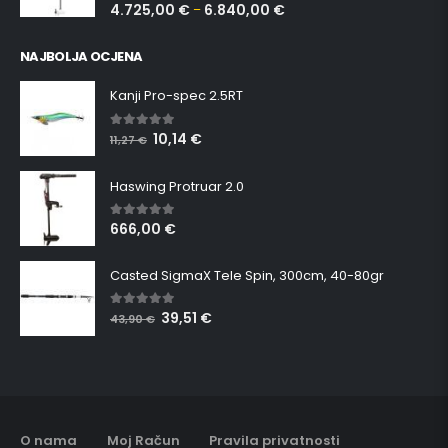
4.725,00
€
6.840,00
€
–
NAJBOLJA OCJENA
Kanji Pro-spec 2.5RT
10,14
€
5.00
out of 5
11,27
€
Haswing Protruar 2.0
666,00
€
5.00
out of 5
Casted SigmaX Tele Spin, 300cm, 40-80gr
39,51
€
5.00
out of 5
43,90
€
O nama
Moj Račun
Pravila privatnosti