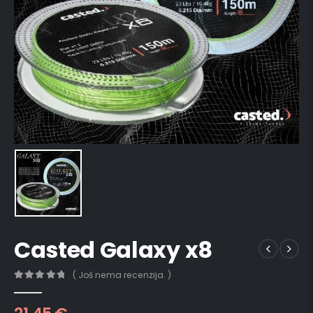
Casted Galaxy x8
( Još nema recenzija. )
0
out of 5