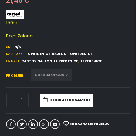
21,45
€
150m
Boja: Zelena
SKU:
N/A
KATEGORIJE:
UPREDENICE
,
NAJLONI I UPREDENICE
OZNAKE:
CASTED
,
NAJLONI I UPREDENICE
,
UPREDENICE
PROMJER
DODAJ U KOŠARICU
DODAJ NA LISTU ŽELJA