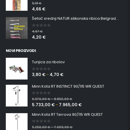
5.00
out of 5
5,18
€
4,66
€
Šetač srednji NATUR silikonska ribica Belgrade Walker
0
out of 5
4,67
€
4,20
€
NOVI PROIZVODI
Tunjica za ribolov
3,80
€
4,70
€
0
out of 5
–
Minn Kota RT INSTINCT 90/115 WR QUEST
0
out of 5
6.370,00
€
8.850,00
€
–
5.733,00
€
7.965,00
€
–
Minn Kota RT Terrova 90/115 WR QUEST
0
out of 5
5.250,00
€
7.600,00
€
–