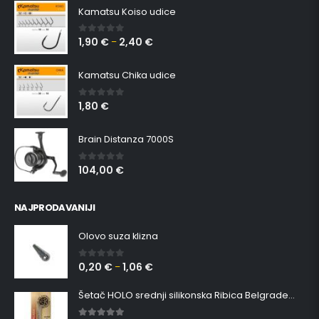
Kamatsu Koiso udice
1,90
€
2,40
€
0
out of 5
–
Kamatsu Chika udice
1,80
€
0
out of 5
Brain Distanza 7000S
104,00
€
0
out of 5
NAJPRODAVANIJI
Olovo suza klizna
0,20
€
1,06
€
0
out of 5
–
Šetač HOLO srednji silikonska Ribica Belgrade Walker