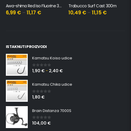
Trabucco Surf Cast 300m
Gosen Upredenica Hard Type 8 Niti – Zelena, #1, 20lb, 150m, 171mm
10,49
€
–
11,15
€
27,74
€
ISTAKNUTI PROIZVODI
Kamatsu Koiso udice
1,90
€
2,40
€
0
out of 5
–
Kamatsu Chika udice
1,80
€
0
out of 5
Brain Distanza 7000S
104,00
€
0
out of 5