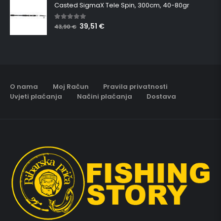
Casted SigmaX Tele Spin, 300cm, 40-80gr
39,51
€
5.00
out of 5
43,90
€
O nama
Moj Račun
Pravila privatnosti
Uvjeti plaćanja
Načini plaćanja
Dostava