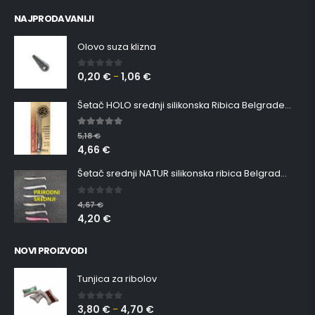
NAJPRODAVANIJI
Olovo suza klizna
0,20
€
1,06
€
0
out of 5
–
Šetač HOLO srednji silikonska Ribica Belgrade Walker
5.00
out of 5
5,18
€
4,66
€
Šetač srednji NATUR silikonska ribica Belgrade Walker
0
out of 5
4,67
€
4,20
€
NOVI PROIZVODI
Tunjica za ribolov
3,80
€
4,70
€
0
out of 5
–