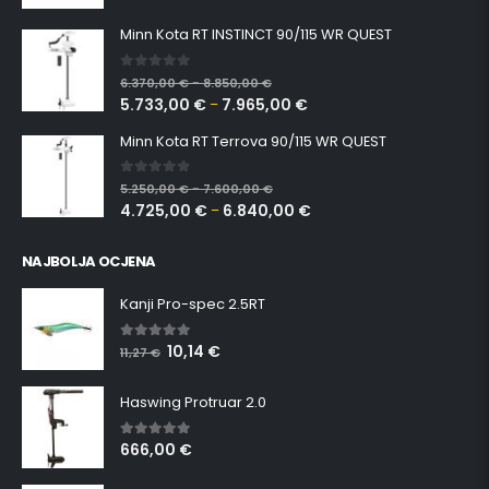
Minn Kota RT INSTINCT 90/115 WR QUEST
0
out of 5
6.370,00
€
8.850,00
€
–
5.733,00
€
7.965,00
€
–
Minn Kota RT Terrova 90/115 WR QUEST
0
out of 5
5.250,00
€
7.600,00
€
–
4.725,00
€
6.840,00
€
–
NAJBOLJA OCJENA
Kanji Pro-spec 2.5RT
10,14
€
5.00
out of 5
11,27
€
Haswing Protruar 2.0
666,00
€
5.00
out of 5