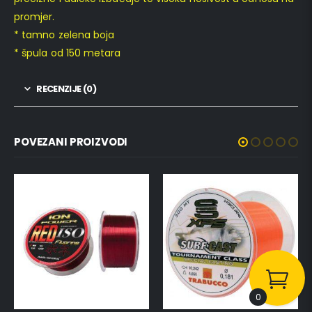
promjer.
* tamno zelena boja
* špula od 150 metara
RECENZIJE (0)
POVEZANI PROIZVODI
0