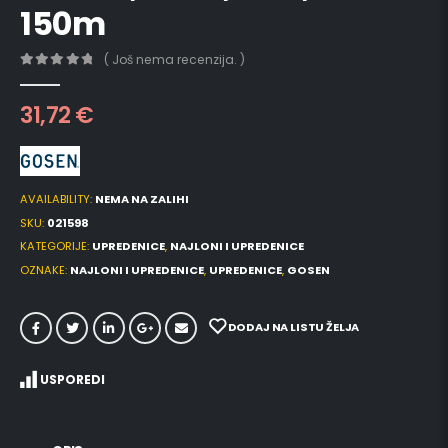
150m
( Još nema recenzija. )
0
out of 5
31,72
€
AVAILABILITY:
NEMA NA ZALIHI
SKU:
021598
KATEGORIJE:
UPREDENICE
,
NAJLONI I UPREDENICE
OZNAKE:
NAJLONI I UPREDENICE
,
UPREDENICE
,
GOSEN
DODAJ NA LISTU ŽELJA
USPOREDI