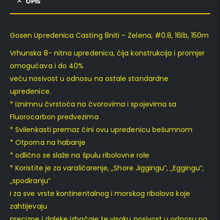
OPIS
Gosen Upredenica Casting 8niti – Zelena, #0.8, 16lb, 150m
Vrhunska 8- nitna upredenica, čija konstrukcija i promjer
omogućava i do 40%
veću nosivost u odnosu na ostale standardne
upredenice.
* Iznimnu čvrstoća na čvorovima i spojevima sa
Fluorocarbon predvezima
* Svilenkasti premaz čini ovu upredenicu bešumnom
* Otporna na habanje
* odlično se slaže na špulu ribolovne role
* Koristite je za varaličarenje, „Shore Jiggingu”, „Eggingu“,
„spodiranju“
i za sve vrste kontinentalnog i morskog ribolova koje
zahtijevaju
precizne i daleke izbačaje te visoku nosivost u odnosu na