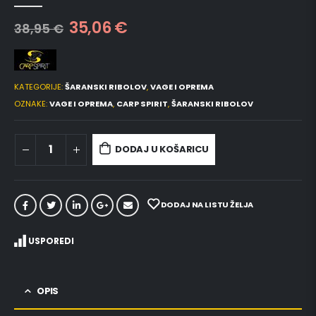
0
out of 5
35,06
€
38,95
€
KATEGORIJE:
ŠARANSKI RIBOLOV
,
VAGE I OPREMA
OZNAKE:
VAGE I OPREMA
,
CARP SPIRIT
,
ŠARANSKI RIBOLOV
DODAJ U KOŠARICU
DODAJ NA LISTU ŽELJA
USPOREDI
OPIS