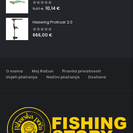
10,14
€
5.00
out of 5
11,27
€
Haswing Protruar 2.0
666,00
€
5.00
out of 5
O nama
Moj Račun
Pravila privatnosti
Uvjeti plaćanja
Načini plaćanja
Dostava