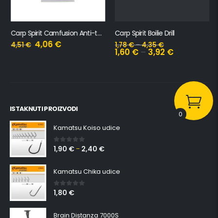
Carp Spirit Camfusion Anti-tangle Bužiri
Carp Spirit Boilie Drill
4,06
€
4,51
€
1,78
€
–
4,35
€
1,60
€
–
3,92
€
ISTAKNUTI PROIZVODI
0
Kamatsu Koiso udice
1,90
€
2,40
€
0
out of 5
–
Kamatsu Chika udice
1,80
€
0
out of 5
Brain Distanza 7000S