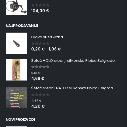
104,00
€
0
out of 5
NAJPRODAVANIJI
Olovo suza klizna
0,20
€
1,06
€
0
out of 5
–
Šetač HOLO srednji silikonska Ribica Belgrade Walker
5.00
out of 5
5,18
€
4,66
€
Šetač srednji NATUR silikonska ribica Belgrade Walker
0
out of 5
4,67
€
4,20
€
NOVI PROIZVODI