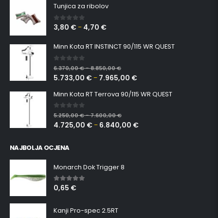
Tunjica za ribolov
3,80
€
4,70
€
0
out of 5
–
Minn Kota RT INSTINCT 90/115 WR QUEST
0
out of 5
6.370,00
€
8.850,00
€
–
5.733,00
€
7.965,00
€
–
Minn Kota RT Terrova 90/115 WR QUEST
0
out of 5
5.250,00
€
7.600,00
€
–
4.725,00
€
6.840,00
€
–
NAJBOLJA OCJENA
Monarch Dok Trigger 8
0,65
€
5.00
out of 5
Kanji Pro-spec 2.5RT