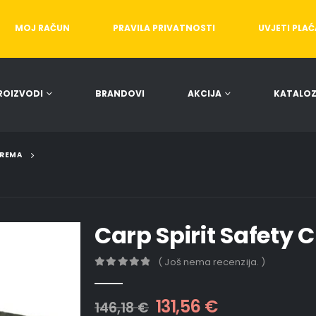
MOJ RAČUN
PRAVILA PRIVATNOSTI
UVJETI PLA
ROIZVODI
BRANDOVI
AKCIJA
KATALOZ
REMA
Carp Spirit Safety 
( Još nema recenzija. )
0
out of 5
131,56
€
146,18
€