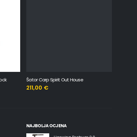
lock
Šator Carp Spirit Out House
Carp Spiri
211,00
€
15,34
€
NAJBOLJA OCJENA