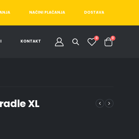
ĆANJA
NAČINI PLAĆANJA
DOSTAVA
0
0
I
KONTAKT
Cradle XL