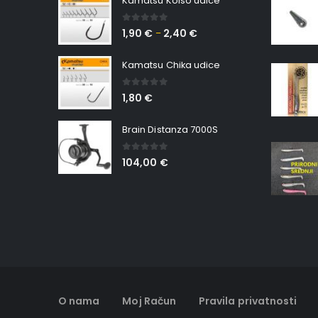
Kamatsu Koiso udice
0
out of 5
1,90
€
2,40
€
–
Kamatsu Chika udice
0
out of 5
1,80
€
Brain Distanza 7000S
0
out of 5
104,00
€
O nama
Moj Račun
Pravila privatnosti