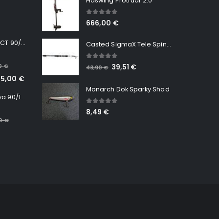
Haswing Protruar 2.0
5.00
out of 5
666,00
€
Minn Kota RT INSTINCT 90/115 WR QUEST
Casted SigmaX Tele Spin, 300cm, 40-80gr
5.00
out of 5
00
€
39,51
€
43,90
€
65,00
€
Monarch Dok Sparky Shad
Minn Kota RT Terrova 90/115 WR QUEST
5.00
out of 5
8,49
€
00
€