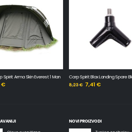
p Spirit Arma Skin Everest 1 Man
Carp Spirit Blax Landing Spare B
6
€
7,41
€
8,23
€
AVANIJI
NOVI PROIZVODI