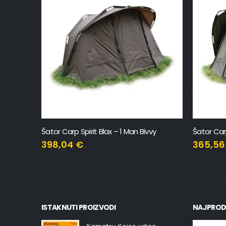
een
Šator Carp Spirit Blax – 1 Man Bivvy
Šator Car
398,04
€
365,5
ISTAKNUTI PROIZVODI
NAJPROD