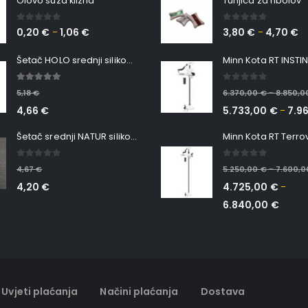
Olovo suza klizna
Tunjica za ribolov
0
out of 5
0
out of 5
0,20
€
1,06
€
3,80
€
4,70
€
–
–
Šetač HOLO srednji silikonska Ribica Belgrade Walker
5.00
out of 5
0
out of 5
5,18
€
6.370,00
€
8.850,
–
4,66
€
5.733,00
€
7.9
–
Šetač srednji NATUR silikonska ribica Belgrade Walker
0
out of 5
0
out of 5
4,67
€
5.250,00
€
7.600,
–
4,20
€
4.725,00
€
–
6.840,00
€
Uvjeti plaćanja
Načini plaćanja
Dostava