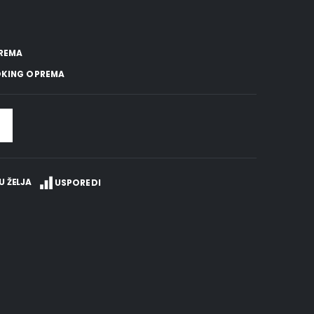
REMA
KING OPREMA
U ŽELJA
USPOREDI