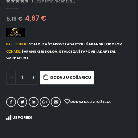
( Još nema recenzija. )
0
out of 5
4,67
€
5,19
€
KATEGORIJE:
STALCI ZA ŠTAPOVE I ADAPTERI
,
ŠARANSKI RIBOLOV
OZNAKE:
ŠARANSKI RIBOLOV
,
STALCI ZA ŠTAPOVE I ADAPTERI
,
CARP SPIRIT
DODAJ U KOŠARICU
DODAJ NA LISTU ŽELJA
USPOREDI