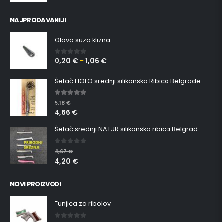
NAJPRODAVANIJI
Olovo suza klizna
0,20
€
1,06
€
0
out of 5
–
Šetač HOLO srednji silikonska Ribica Belgrade Walker
5.00
out of 5
5,18
€
4,66
€
Šetač srednji NATUR silikonska ribica Belgrade Walker
0
out of 5
4,67
€
4,20
€
NOVI PROIZVODI
Tunjica za ribolov