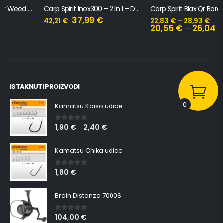
Carp Spirit Inox300 – 2 In 1 – Deck Stand & Anti Twist Collar
Carp Spirit Blax Qr Bora Point Bank Stick
37,99
€
42,21
€
22,83
€
–
28,93
€
20,55
€
–
26,04
€
ISTAKNUTI PROIZVODI
0
Kamatsu Koiso udice
1,90
€
2,40
€
0
out of 5
–
Kamatsu Chika udice
1,80
€
0
out of 5
Brain Distanza 7000S
104,00
€
0
out of 5