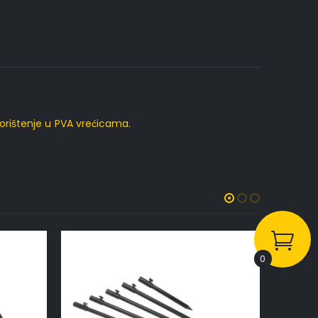
rištenje u PVA vrećicama.
0