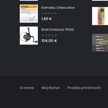
Kamatsu Chika udice
0
out of 5
1,80
€
Brain Distanza 7000S
0
out of 5
104,00
€
O nama
Moj Račun
Pravila privatnosti