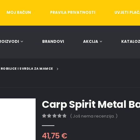
MOJ RAČUN
PRAVILA PRIVATNOSTI
UVJETI PLA
ROIZVODI
BRANDOVI
AKCIJA
KATALOZ
ROBILICE I SVRDLA ZA MAMCE
Carp Spirit Metal B
( Još nema recenzija. )
0
out of 5
41,75
€