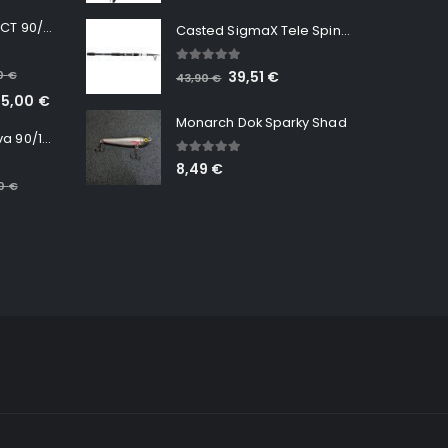
Minn Kota RT INSTINCT 90/115 WR QUEST
Casted SigmaX Tele Spin, 300cm, 40-80gr
5.00
out of 5
00
€
39,51
€
43,90
€
65,00
€
Monarch Dok Sparky Shad
Minn Kota RT Terrova 90/115 WR QUEST
5.00
out of 5
8,49
€
00
€