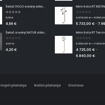
Šetač HOLO srednji silikonska Ribica Belgrade Walker
5.00
out of 5
0
out of 5
5,18
€
6.370,00
€
8.850,
–
4,66
€
5.733,00
€
7.9
–
Šetač srednji NATUR silikonska ribica Belgrade Walker
0
out of 5
0
out of 5
4,67
€
5.250,00
€
7.600,
–
4,20
€
4.725,00
€
–
6.840,00
€
Uvjeti plaćanja
Načini plaćanja
Dostava