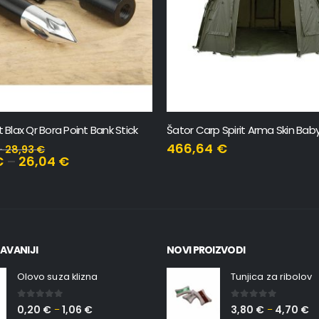
p Spirit Arma Skin Baby Dolmen
Carp Spirit Blax Bank Stick
4
€
11,02
€
–
24,95
€
9,92
€
–
22,46
€
AVANIJI
NOVI PROIZVODI
Olovo suza klizna
Tunjica za ribolov
0
out of 5
0
out of 5
0,20
€
1,06
€
3,80
€
4,70
€
–
–