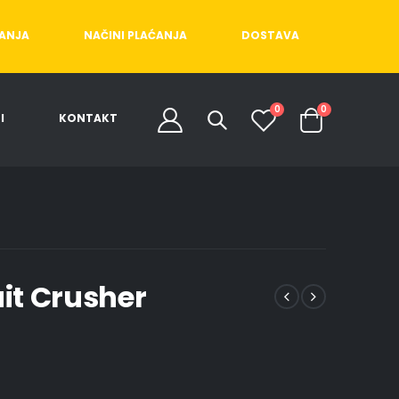
ĆANJA
NAČINI PLAĆANJA
DOSTAVA
0
0
I
KONTAKT
ait Crusher