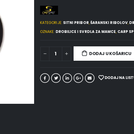
KATEGORIJE:
SITNI PRIBOR
,
ŠARANSKI RIBOLOV
,
DR
OZNAKE:
DROBILICE I SVRDLA ZA MAMCE
,
CARP SP
DODAJ U KOŠARICU
DODAJ NA LIST