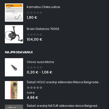
Kamatsu Chika udice
1,80
€
0
out of 5
Brain Distanza 7000S
104,00
€
0
out of 5
NAJPRODAVANIJI
Olovo suza klizna
0,20
€
1,06
€
0
out of 5
–
Šetač HOLO srednji silikonska Ribica Belgrade Walker
5.00
out of 5
5,18
€
4,66
€
Šetač srednji NATUR silikonska ribica Belgrade Walker