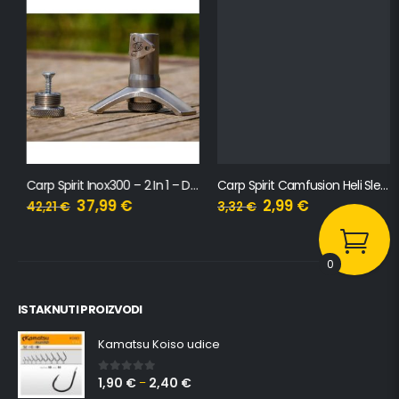
Carp Spirit Inox300 – 2 In 1 – Deck Stand & Anti Twist Collar
Carp Spirit Camfusion Heli Sleeves & Beads
37,99
€
2,99
€
42,21
€
3,32
€
0
ISTAKNUTI PROIZVODI
Kamatsu Koiso udice
1,90
€
2,40
€
0
out of 5
–