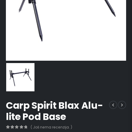
Carp Spirit Blax Alu-
lite Pod Base
( Još nema recenzija. )