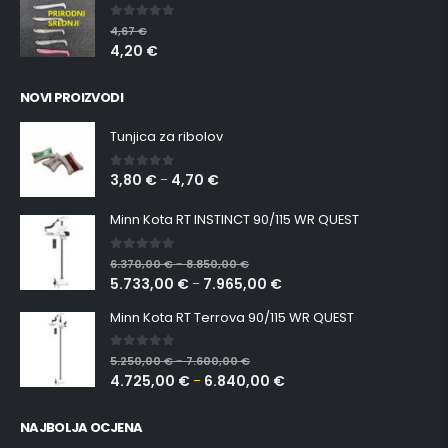
0
out of 5
4,67
€
4,20
€
NOVI PROIZVODI
Tunjica za ribolov
3,80
€
4,70
€
0
out of 5
–
Minn Kota RT INSTINCT 90/115 WR QUEST
0
out of 5
6.370,00
€
8.850,00
€
–
5.733,00
€
7.965,00
€
–
Minn Kota RT Terrova 90/115 WR QUEST
0
out of 5
5.250,00
€
7.600,00
€
–
4.725,00
€
6.840,00
€
–
NAJBOLJA OCJENA