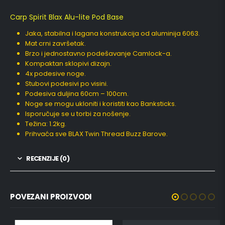
Carp Spirit Blax Alu-lite Pod Base
Jaka, stabilna i lagana konstrukcija od aluminija 6063.
Mat crni završetak.
Brzo i jednostavno podešavanje Camlock-a.
Kompaktan sklopivi dizajn.
4x podesive noge.
Stubovi podesivi po visini.
Podesiva duljina 60cm – 100cm.
Noge se mogu ukloniti i koristiti kao Banksticks.
Isporučuje se u torbi za nošenje.
Težina: 1.2kg.
Prihvaća sve BLAX Twin Thread Buzz Barove.
RECENZIJE (0)
POVEZANI PROIZVODI