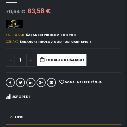
0
out of 5
63,58
€
70,64
€
KATEGORIJE:
ŠARANSKI RIBOLOV
,
ROD POD
OZNAKE:
ŠARANSKI RIBOLOV
,
ROD POD
,
CARP SPIRIT
DODAJ U KOŠARICU
DODAJ NA LISTU ŽELJA
USPOREDI
OPIS