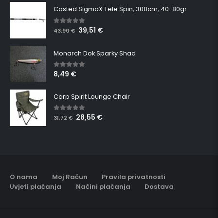
Casted SigmaX Tele Spin, 300cm, 40-80gr
39,51
€
5.00
out of 5
43,90
€
Monarch Dok Sparky Shad
8,49
€
5.00
out of 5
Carp Spirit Lounge Chair
28,55
€
5.00
out of 5
31,72
€
O nama
Moj Račun
Pravila privatnosti
Uvjeti plaćanja
Načini plaćanja
Dostava