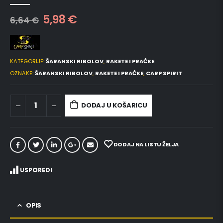
0
out of 5
5,98
€
6,64
€
KATEGORIJE:
ŠARANSKI RIBOLOV
,
RAKETE I PRAĆKE
OZNAKE:
ŠARANSKI RIBOLOV
,
RAKETE I PRAĆKE
,
CARP SPIRIT
DODAJ U KOŠARICU
DODAJ NA LISTU ŽELJA
USPOREDI
OPIS