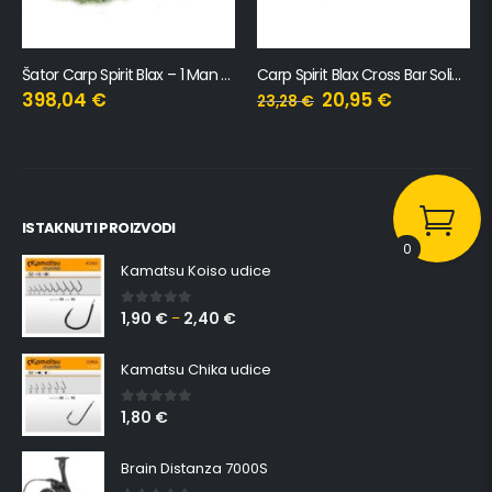
Šator Carp Spirit Blax – 1 Man Bivvy
Carp Spirit Blax Cross Bar Solid Stick
Šator Carp Spirit Razorback Brol
20,95
€
204,30
€
23,28
€
ISTAKNUTI PROIZVODI
0
Kamatsu Koiso udice
1,90
€
2,40
€
0
out of 5
–
Kamatsu Chika udice
1,80
€
0
out of 5
Brain Distanza 7000S