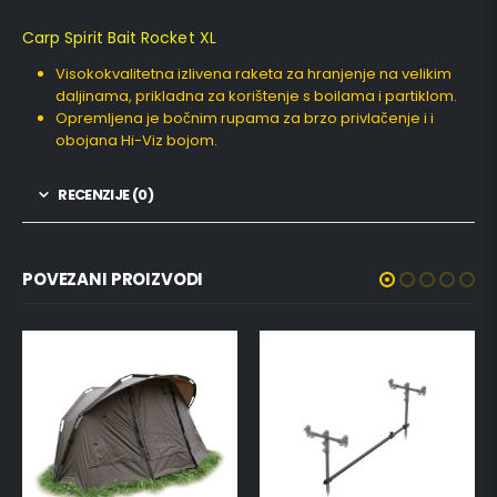
Carp Spirit Bait Rocket XL
Visokokvalitetna izlivena raketa za hranjenje na velikim
daljinama, prikladna za korištenje s boilama i partiklom.
Opremljena je bočnim rupama za brzo privlačenje i i
obojana Hi-Viz bojom.
RECENZIJE (0)
POVEZANI PROIZVODI