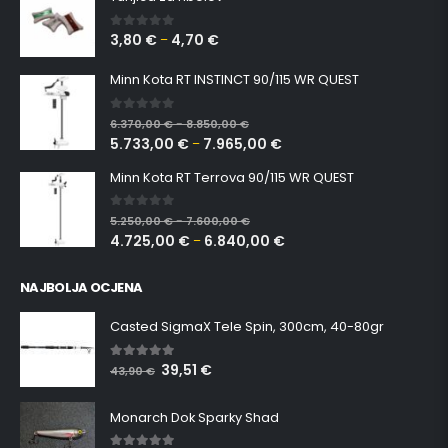
3,80
€
4,70
€
0
out of 5
–
Minn Kota RT INSTINCT 90/115 WR QUEST
0
out of 5
6.370,00
€
8.850,00
€
–
5.733,00
€
7.965,00
€
–
Minn Kota RT Terrova 90/115 WR QUEST
0
out of 5
5.250,00
€
7.600,00
€
–
4.725,00
€
6.840,00
€
–
NAJBOLJA OCJENA
Casted SigmaX Tele Spin, 300cm, 40-80gr
39,51
€
5.00
out of 5
43,90
€
Monarch Dok Sparky Shad