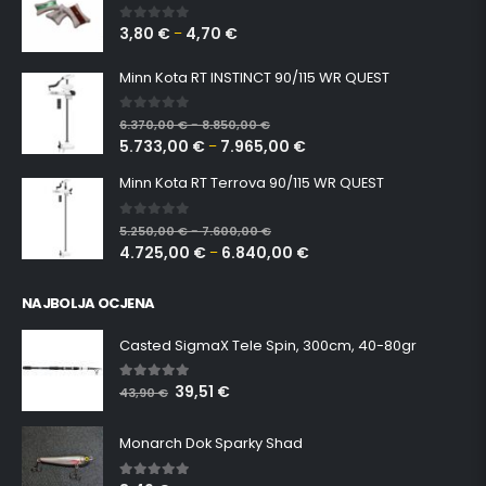
3,80
€
4,70
€
0
out of 5
–
Minn Kota RT INSTINCT 90/115 WR QUEST
0
out of 5
6.370,00
€
8.850,00
€
–
5.733,00
€
7.965,00
€
–
Minn Kota RT Terrova 90/115 WR QUEST
0
out of 5
5.250,00
€
7.600,00
€
–
4.725,00
€
6.840,00
€
–
NAJBOLJA OCJENA
Casted SigmaX Tele Spin, 300cm, 40-80gr
39,51
€
5.00
out of 5
43,90
€
Monarch Dok Sparky Shad
5.00
out of 5