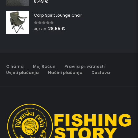
8,49
€
Carp Spirit Lounge Chair
28,55
€
5.00
out of 5
31,72
€
O nama
Moj Račun
Pravila privatnosti
Uvjeti plaćanja
Načini plaćanja
Dostava