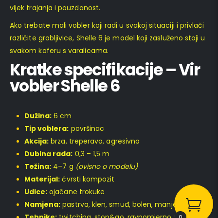
vijek trajanja i pouzdanost.
Ako trebate mali vobler koji radi u svakoj situaciji i privlači
različite grabljivice, Shelle 6 je model koji zasluženo stoji u
svakom koferu s varalicama.
Kratke specifikacije – Vir
vobler Shelle 6
Dužina:
6 cm
Tip voblera:
površinac
Akcija:
brza, treperava, agresivna
Dubina rada:
0,3 – 1,5 m
Težina:
4–7 g
(ovisno o modelu)
Materijal:
čvrsti kompozit
Udice:
ojačane trokuke
Namjena:
pastrva, klen, smuđ, bolen, manja štuka
Tehnike:
twitching, stop&go, ravnomjerno vođenje
0