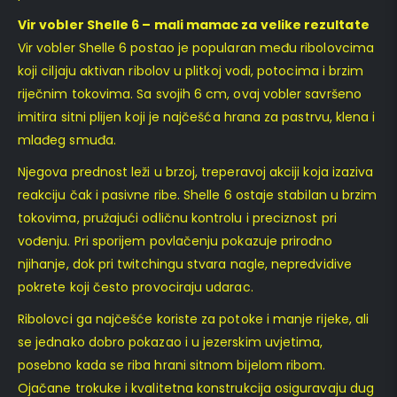
Vir vobler Shelle 6 – mali mamac za velike rezultate
Vir vobler Shelle 6 postao je popularan među ribolovcima
koji ciljaju aktivan ribolov u plitkoj vodi, potocima i brzim
riječnim tokovima. Sa svojih 6 cm, ovaj vobler savršeno
imitira sitni plijen koji je najčešća hrana za pastrvu, klena i
mlađeg smuđa.
Njegova prednost leži u brzoj, treperavoj akciji koja izaziva
reakciju čak i pasivne ribe. Shelle 6 ostaje stabilan u brzim
tokovima, pružajući odličnu kontrolu i preciznost pri
vođenju. Pri sporijem povlačenju pokazuje prirodno
njihanje, dok pri twitchingu stvara nagle, nepredvidive
pokrete koji često provociraju udarac.
Ribolovci ga najčešće koriste za potoke i manje rijeke, ali
se jednako dobro pokazao i u jezerskim uvjetima,
posebno kada se riba hrani sitnom bijelom ribom.
Ojačane trokuke i kvalitetna konstrukcija osiguravaju dug