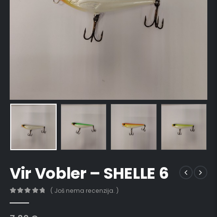
Vir Vobler – SHELLE 6
( Još nema recenzija. )
0
out of 5