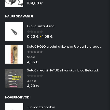
104,00
€
0
out of 5
NAJPRODAVANIJI
Olovo suza klizna
0,20
€
1,06
€
0
out of 5
–
Šetač HOLO srednji silikonska Ribica Belgrade Walker
5.00
out of 5
5,18
€
4,66
€
Šetač srednji NATUR silikonska ribica Belgrade Walker
0
out of 5
4,67
€
4,20
€
NOVI PROIZVODI
Tunjica za ribolov