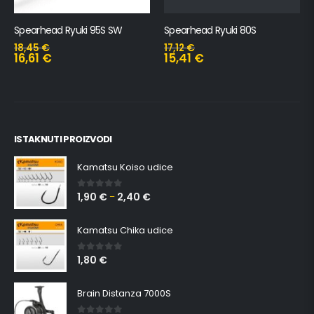
Spearhead Ryuki 95S SW
Spearhead Ryuki 80S
18,45
€
17,12
€
16,61
€
15,41
€
ISTAKNUTI PROIZVODI
Kamatsu Koiso udice
1,90
€
2,40
€
0
out of 5
–
Kamatsu Chika udice
1,80
€
0
out of 5
Brain Distanza 7000S