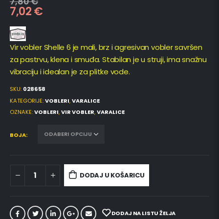
7,80
€
7,02
€
Vir vobler Shelle 6 je mali, brz i agresivan vobler savršen
za pastrvu, klena i smuđa. Stabilan je u struji, ima snažnu
vibraciju i idealan je za plitke vode.
SKU:
028658
KATEGORIJE:
VOBLERI
,
VARALICE
OZNAKE:
VOBLERI
,
VIR VOBLER
,
VARALICE
BOJA
DODAJ U KOŠARICU
DODAJ NA LISTU ŽELJA