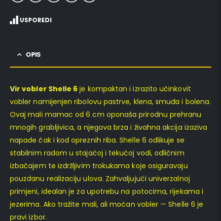
USPOREDI
OPIS
Vir vobler Shelle 6
je kompaktan i izrazito učinkovit
vobler namijenjen ribolovu pastrve, klena, smuđa i bolena.
Ovaj mali mamac od 6 cm oponaša prirodnu prehranu
mnogih grabljivica, a njegova brza i živahna akcija izaziva
napade čak i kod opreznih riba. Shelle 6 odlikuje se
stabilnim radom u stajaćoj i tekućoj vodi, odličnim
izbačajem te izdržljivim trokukama koje osiguravaju
pouzdanu realizaciju ulova. Zahvaljujući univerzalnoj
primjeni, idealan je za upotrebu na potocima, rijekama i
jezerima. Ako tražite mali, ali moćan vobler — Shelle 6 je
pravi izbor.